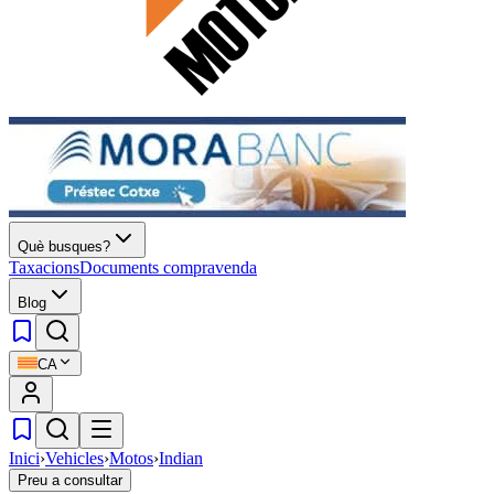
Què busques?
Taxacions
Documents compravenda
Blog
CA
Inici
›
Vehicles
›
Motos
›
Indian
Preu a consultar