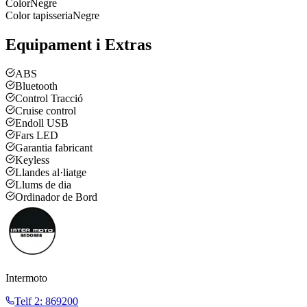
Color
Negre
Color tapisseria
Negre
Equipament i Extras
ABS
Bluetooth
Control Tracció
Cruise control
Endoll USB
Fars LED
Garantia fabricant
Keyless
Llandes al·liatge
Llums de dia
Ordinador de Bord
Intermoto
Telf 2
:
869200