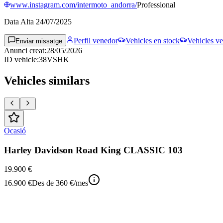
www.instagram.com/intermoto_andorra/
Professional
Data Alta
24/07/2025
Perfil venedor
Vehicles en stock
Vehicles ve
Enviar missatge
Anunci creat
:
28/05/2026
ID vehicle
:
38VSHK
Vehicles similars
Ocasió
Harley Davidson Road King CLASSIC 103
19.900 €
16.900 €
Des de
360 €
/mes