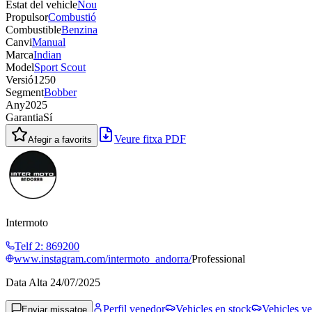
Estat del vehicle
Nou
Propulsor
Combustió
Combustible
Benzina
Canvi
Manual
Marca
Indian
Model
Sport Scout
Versió
1250
Segment
Bobber
Any
2025
Garantia
Sí
Veure fitxa PDF
Afegir a favorits
Intermoto
Telf 2
:
869200
www.instagram.com/intermoto_andorra/
Professional
Data Alta
24/07/2025
Perfil venedor
Vehicles en stock
Vehicles ve
Enviar missatge