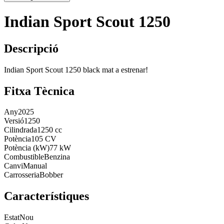
Indian Sport Scout 1250
Descripció
Indian Sport Scout 1250 black mat a estrenar!
Fitxa Tècnica
Any
2025
Versió
1250
Cilindrada
1250 cc
Potència
105 CV
Potència (kW)
77 kW
Combustible
Benzina
Canvi
Manual
Carrosseria
Bobber
Característiques
Estat
Nou