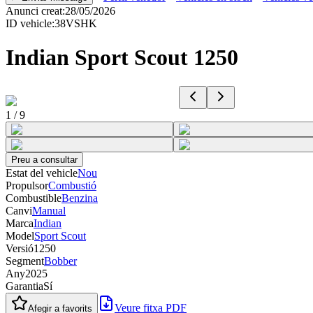
Anunci creat
:
28/05/2026
ID vehicle
:
38VSHK
Indian Sport Scout 1250
1
/
9
Preu a consultar
Estat del vehicle
Nou
Propulsor
Combustió
Combustible
Benzina
Canvi
Manual
Marca
Indian
Model
Sport Scout
Versió
1250
Segment
Bobber
Any
2025
Garantia
Sí
Veure fitxa PDF
Afegir a favorits