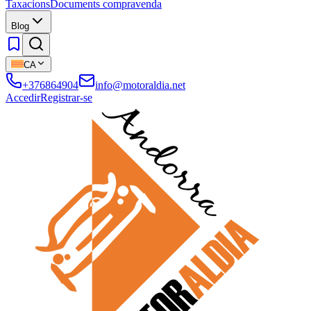
Taxacions
Documents compravenda
Blog
CA
+376864904
info@motoraldia.net
Accedir
Registrar-se