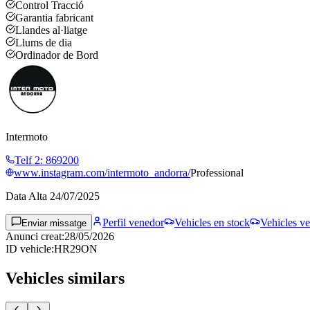
Control Tracció
Garantia fabricant
Llandes al·liatge
Llums de dia
Ordinador de Bord
Intermoto
Telf 2
:
869200
www.instagram.com/intermoto_andorra/
Professional
Data Alta
24/07/2025
Perfil venedor
Vehicles en stock
Vehicles ve
Enviar missatge
Anunci creat
:
28/05/2026
ID vehicle
:
HR29ON
Vehicles similars