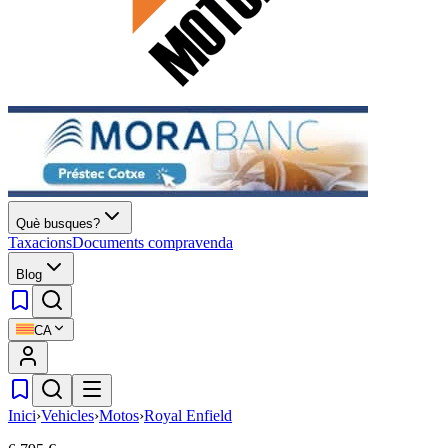
Què busques?
Taxacions
Documents compravenda
Blog
CA
Inici
›
Vehicles
›
Motos
›
Royal Enfield