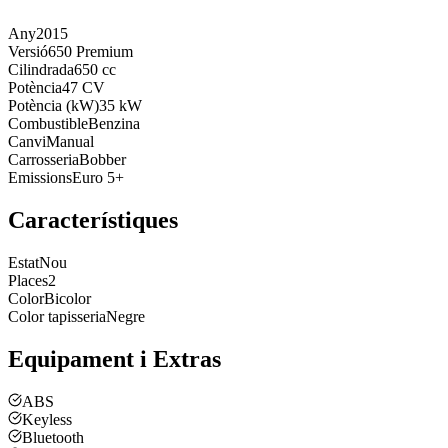
Any
2015
Versió
650 Premium
Cilindrada
650 cc
Potència
47 CV
Potència (kW)
35 kW
Combustible
Benzina
Canvi
Manual
Carrosseria
Bobber
Emissions
Euro 5+
Característiques
Estat
Nou
Places
2
Color
Bicolor
Color tapisseria
Negre
Equipament i Extras
ABS
Keyless
Bluetooth