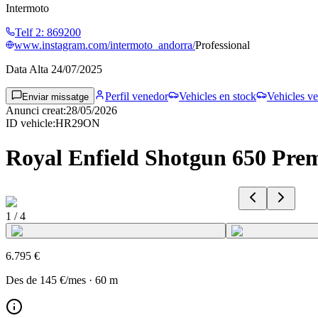
Intermoto
Telf 2
:
869200
www.instagram.com/intermoto_andorra/
Professional
Data Alta
24/07/2025
Perfil venedor
Vehicles en stock
Vehicles ve
Enviar missatge
Anunci creat
:
28/05/2026
ID vehicle
:
HR29ON
Royal Enfield Shotgun 650 Pr
1
/
4
6.795 €
Des de
145 €
/mes
·
60
m