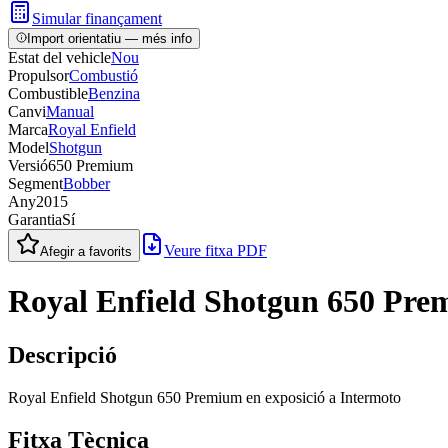
Simular finançament
Import orientatiu — més info
Estat del vehicle
Nou
Propulsor
Combustió
Combustible
Benzina
Canvi
Manual
Marca
Royal Enfield
Model
Shotgun
Versió
650 Premium
Segment
Bobber
Any
2015
Garantia
Sí
Veure fitxa PDF
Afegir a favorits
Royal Enfield Shotgun 650 Pr
Descripció
Royal Enfield Shotgun 650 Premium en exposició a Intermoto
Fitxa Tècnica