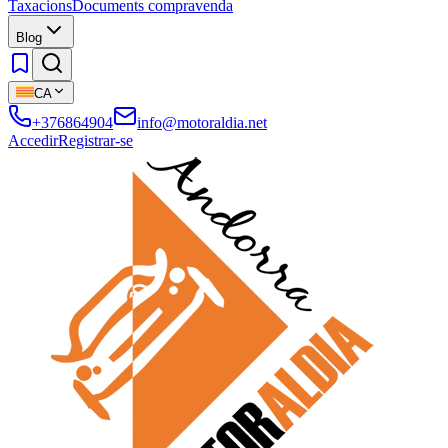
Taxacions
Documents compravenda
Blog
CA
+376864904
info@motoraldia.net
Accedir
Registrar-se