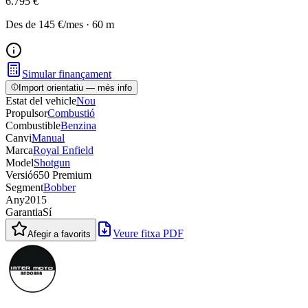
6.795 €
Des de
145 €
/mes
·
60
m
Simular finançament
Import orientatiu — més info
Estat del vehicle
Nou
Propulsor
Combustió
Combustible
Benzina
Canvi
Manual
Marca
Royal Enfield
Model
Shotgun
Versió
650 Premium
Segment
Bobber
Any
2015
Garantia
Sí
Veure fitxa PDF
Afegir a favorits