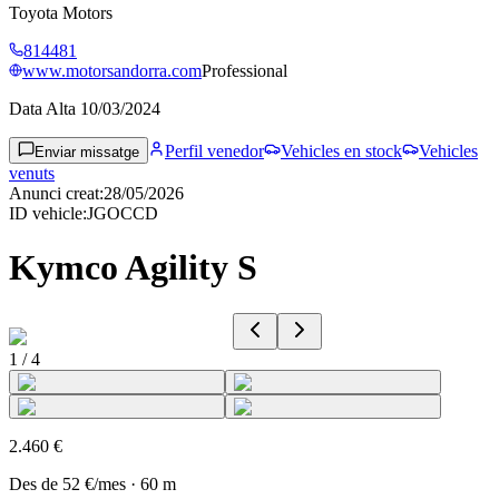
Toyota Motors
814481
www.motorsandorra.com
Professional
Data Alta
10/03/2024
Perfil venedor
Vehicles en stock
Vehicles
Enviar missatge
venuts
Anunci creat
:
28/05/2026
ID vehicle
:
JGOCCD
Kymco Agility S
1
/
4
2.460 €
Des de
52 €
/mes
·
60
m