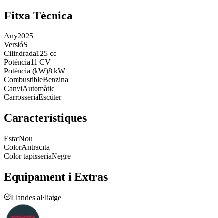
Fitxa Tècnica
Any
2025
Versió
S
Cilindrada
125 cc
Potència
11 CV
Potència (kW)
8 kW
Combustible
Benzina
Canvi
Automàtic
Carrosseria
Escúter
Característiques
Estat
Nou
Color
Antracita
Color tapisseria
Negre
Equipament i Extras
Llandes al·liatge