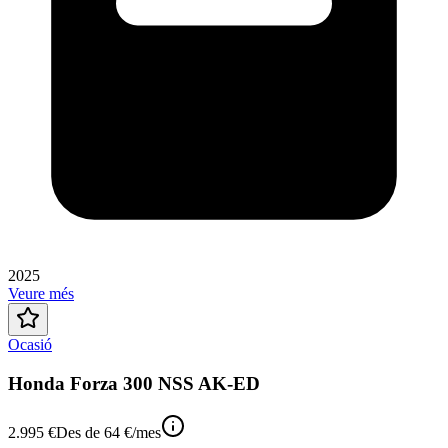
2025
Veure més
Ocasió
Honda Forza 300 NSS AK-ED
2.995 €
Des de
64 €
/mes