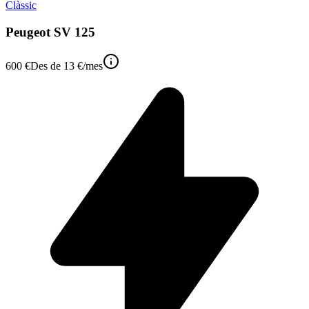
Clàssic
Peugeot SV 125
600 €
Des de
13 €
/mes