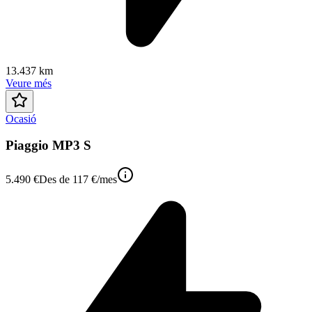
13.437 km
Veure més
Ocasió
Piaggio MP3 S
5.490 €
Des de
117 €
/mes