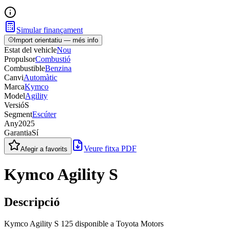
Simular finançament
Import orientatiu — més info
Estat del vehicle
Nou
Propulsor
Combustió
Combustible
Benzina
Canvi
Automàtic
Marca
Kymco
Model
Agility
Versió
S
Segment
Escúter
Any
2025
Garantia
Sí
Veure fitxa PDF
Afegir a favorits
Kymco Agility S
Descripció
Kymco Agility S 125 disponible a Toyota Motors