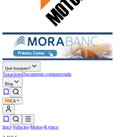
Què busques?
Taxacions
Documents compravenda
Blog
CA
Inici
›
Vehicles
›
Motos
›
Kymco