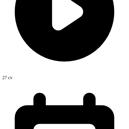
27
cv