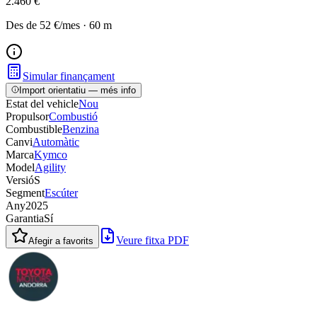
2.460 €
Des de
52 €
/mes
·
60
m
Simular finançament
Import orientatiu — més info
Estat del vehicle
Nou
Propulsor
Combustió
Combustible
Benzina
Canvi
Automàtic
Marca
Kymco
Model
Agility
Versió
S
Segment
Escúter
Any
2025
Garantia
Sí
Veure fitxa PDF
Afegir a favorits