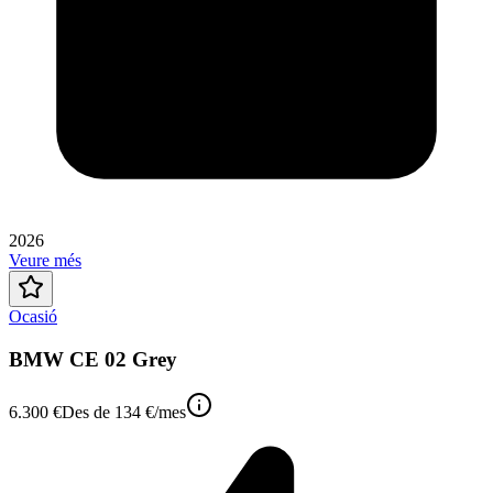
2026
Veure més
Ocasió
BMW CE 02 Grey
6.300 €
Des de
134 €
/mes