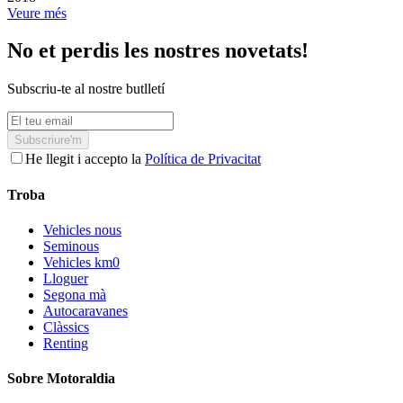
Veure més
No et perdis les nostres novetats!
Subscriu-te al nostre butlletí
Subscriure'm
He llegit i accepto la
Política de Privacitat
Troba
Vehicles nous
Seminous
Vehicles km0
Lloguer
Segona mà
Autocaravanes
Clàssics
Renting
Sobre Motoraldia