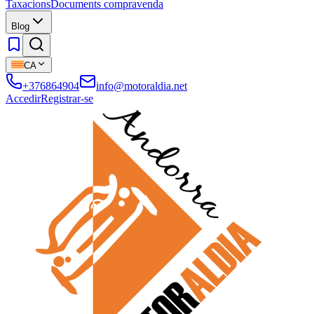
Taxacions
Documents compravenda
Blog
CA
+376864904
info@motoraldia.net
Accedir
Registrar-se