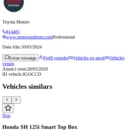
Toyota Motors
814481
www.motorsandorra.com
Professional
Data Alta
10/03/2024
Perfil venedor
Vehicles en stock
Vehicles
Enviar missatge
venuts
Anunci creat
:
28/05/2026
ID vehicle
:
JGOCCD
Vehicles similars
Nou
Honda SH 125i Smart Top Box