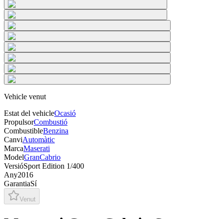
Vehicle venut
Estat del vehicle
Ocasió
Propulsor
Combustió
Combustible
Benzina
Canvi
Automàtic
Marca
Maserati
Model
GranCabrio
Versió
Sport Edition 1/400
Any
2016
Garantia
Sí
Venut