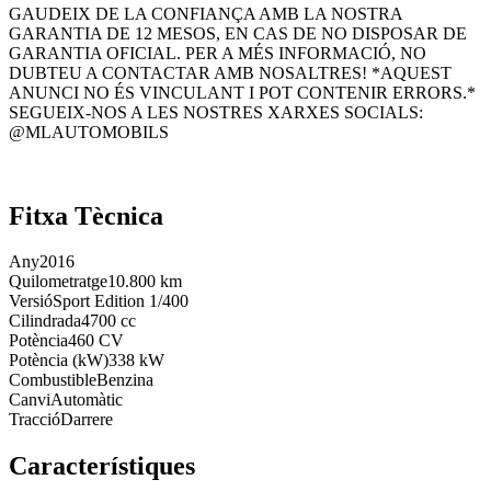
GAUDEIX DE LA CONFIANÇA AMB LA NOSTRA
GARANTIA DE 12 MESOS, EN CAS DE NO DISPOSAR DE
GARANTIA OFICIAL. PER A MÉS INFORMACIÓ, NO
DUBTEU A CONTACTAR AMB NOSALTRES! *AQUEST
ANUNCI NO ÉS VINCULANT I POT CONTENIR ERRORS.*
SEGUEIX-NOS A LES NOSTRES XARXES SOCIALS:
@MLAUTOMOBILS
Fitxa Tècnica
Any
2016
Quilometratge
10.800 km
Versió
Sport Edition 1/400
Cilindrada
4700 cc
Potència
460 CV
Potència (kW)
338 kW
Combustible
Benzina
Canvi
Automàtic
Tracció
Darrere
Característiques