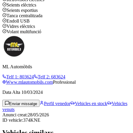
Seients elèctrics
Seients esportius
Tanca centralitzada
Endoll USB
Vidres elèctrics
Volant multifunció
ML Automòbils
Telf 1
:
803624
Telf 2
:
683624
Www.mlautomobils.com
Professional
Data Alta
10/03/2024
Perfil venedor
Vehicles en stock
Vehicles
Enviar missatge
venuts
Anunci creat
:
28/05/2026
ID vehicle
:
374KNE
Vehicles similars