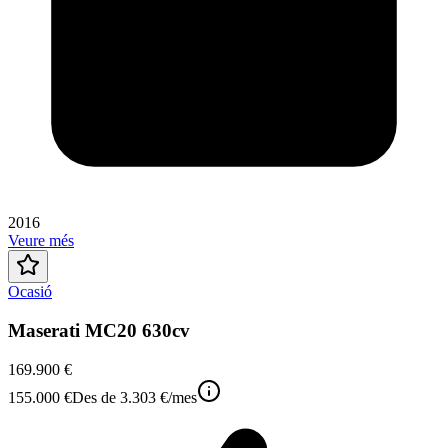
2016
Veure més
Ocasió
Maserati MC20 630cv
169.900 €
155.000 €
Des de
3.303 €
/mes