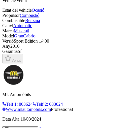
Vehicle venut
Estat del vehicle
Ocasió
Propulsor
Combustió
Combustible
Benzina
Canvi
Automàtic
Marca
Maserati
Model
GranCabrio
Versió
Sport Edition 1/400
Any
2016
Garantia
Sí
Venut
ML Automòbils
Telf 1
:
803624
Telf 2
:
683624
Www.mlautomobils.com
Professional
Data Alta
10/03/2024