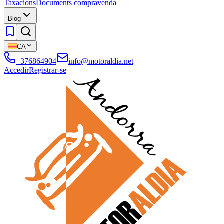
Taxacions
Documents compravenda
Blog
CA
+376864904
info@motoraldia.net
Accedir
Registrar-se