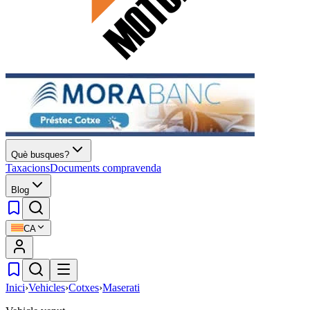
Què busques?
Taxacions
Documents compravenda
Blog
CA
Inici
›
Vehicles
›
Cotxes
›
Maserati