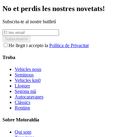
No et perdis les nostres novetats!
Subscriu-te al nostre butlletí
Subscriure'm
He llegit i accepto la
Política de Privacitat
Troba
Vehicles nous
Seminous
Vehicles km0
Lloguer
Segona mà
Autocaravanes
Clàssics
Renting
Sobre Motoraldia
Qui som