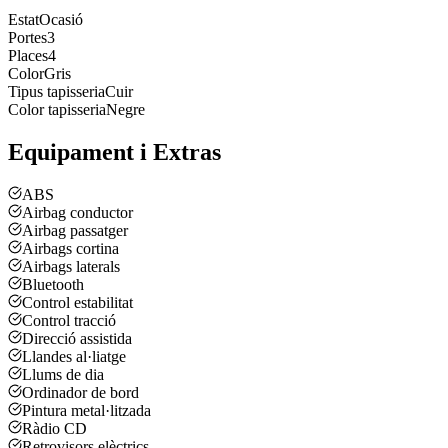
Estat
Ocasió
Portes
3
Places
4
Color
Gris
Tipus tapisseria
Cuir
Color tapisseria
Negre
Equipament i Extras
ABS
Airbag conductor
Airbag passatger
Airbags cortina
Airbags laterals
Bluetooth
Control estabilitat
Control tracció
Direcció assistida
Llandes al·liatge
Llums de dia
Ordinador de bord
Pintura metal·litzada
Ràdio CD
Retrovisors elèctrics