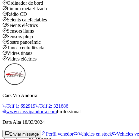
Ordinador de bord
Pintura metal·litzada
Ràdio CD
Seients calefactables
Seients elèctrics
Sensors llums
Sensors pluja
Sostre panoràmic
Tanca centralitzada
Vidres tintats
Vidres elèctrics
Cars Vip Andorra
Telf 1
:
692919
Telf 2
:
321686
www.carsvipandorra.com
Professional
Data Alta
18/03/2024
Perfil venedor
Vehicles en stock
Vehicles ve
Enviar missatge