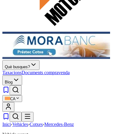
Què busques?
Taxacions
Documents compravenda
Blog
CA
Inici
›
Vehicles
›
Cotxes
›
Mercedes-Benz