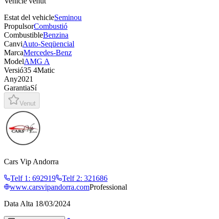
Vehicle venut
Estat del vehicle
Seminou
Propulsor
Combustió
Combustible
Benzina
Canvi
Auto-Seqüencial
Marca
Mercedes-Benz
Model
AMG A
Versió
35 4Matic
Any
2021
Garantia
Sí
Venut
Cars Vip Andorra
Telf 1
:
692919
Telf 2
:
321686
www.carsvipandorra.com
Professional
Data Alta
18/03/2024