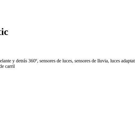
ic
y detrás 360º, sensores de luces, sensores de lluvia, luces adaptativas
e carril