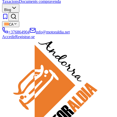
Taxacions
Documents compravenda
Blog
CA
+376864904
info@motoraldia.net
Accedir
Registrar-se