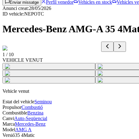
Perfil venedor
Vehicles en stock
Vehicles ve
Enviar missatge
Anunci creat
:
28/05/2026
ID vehicle
:
NEPOTC
Mercedes-Benz AMG-A 35 4Mat
1
/
10
VEHICLE VENUT
Vehicle venut
Estat del vehicle
Seminou
Propulsor
Combustió
Combustible
Benzina
Canvi
Auto-Seqüencial
Marca
Mercedes-Benz
Model
AMG A
Versió
35 4Matic