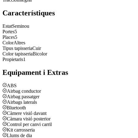
Característiques
Estat
Seminou
Portes
5
Places
5
Color
Altres
Tipus tapisseria
Cuir
Color tapisseria
Bicolor
Propietaris
1
Equipament i Extras
ABS
Airbag conductor
Airbag passatger
Airbags laterals
Bluetooth
Càmere visió davant
Càmara visió posterior
Control per canvi carril
Kit carrosseria
Llums de dia