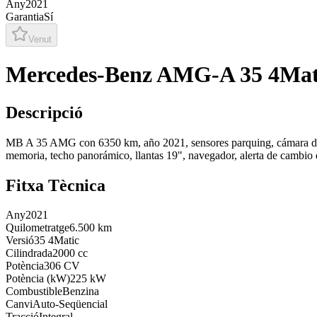
Any
2021
Garantia
Sí
Venut
Mercedes-Benz AMG-A 35 4Mat
Descripció
MB A 35 AMG con 6350 km, año 2021, sensores parquing, cámara delante 
memoria, techo panorámico, llantas 19", navegador, alerta de cambio d
Fitxa Tècnica
Any
2021
Quilometratge
6.500 km
Versió
35 4Matic
Cilindrada
2000 cc
Potència
306 CV
Potència (kW)
225 kW
Combustible
Benzina
Canvi
Auto-Seqüencial
Tracció
Integral