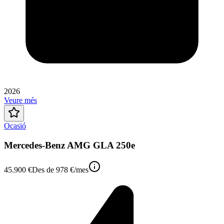
2026
Veure més
Ocasió
Mercedes-Benz AMG GLA 250e
45.900 €
Des de
978 €
/mes