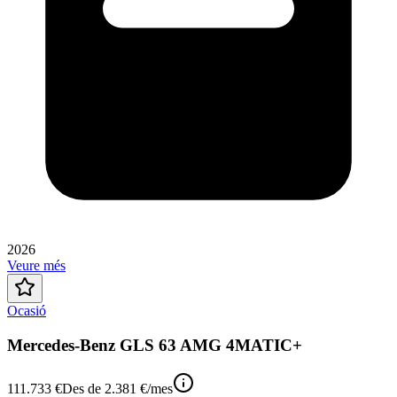
2026
Veure més
Ocasió
Mercedes-Benz GLS 63 AMG 4MATIC+
111.733 €
Des de
2.381 €
/mes