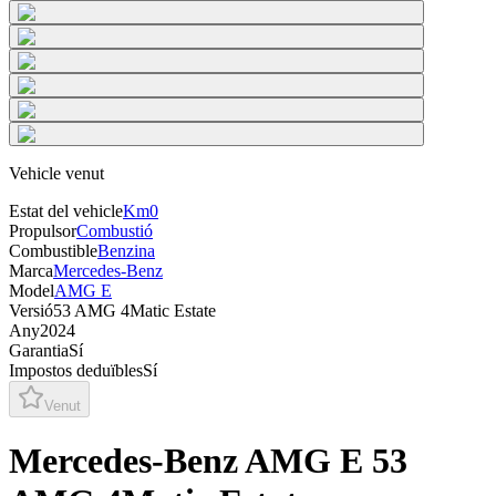
Vehicle venut
Estat del vehicle
Km0
Propulsor
Combustió
Combustible
Benzina
Marca
Mercedes-Benz
Model
AMG E
Versió
53 AMG 4Matic Estate
Any
2024
Garantia
Sí
Impostos deduïbles
Sí
Venut
Mercedes-Benz AMG E 53