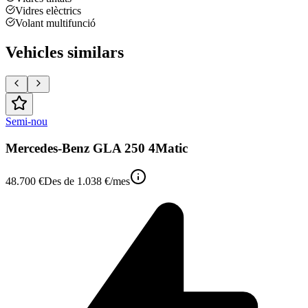
Vidres elèctrics
Volant multifunció
Vehicles similars
Semi-nou
Mercedes-Benz GLA 250 4Matic
48.700 €
Des de
1.038 €
/mes