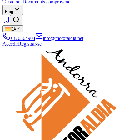
Taxacions
Documents compravenda
Blog
CA
+376864904
info@motoraldia.net
Accedir
Registrar-se