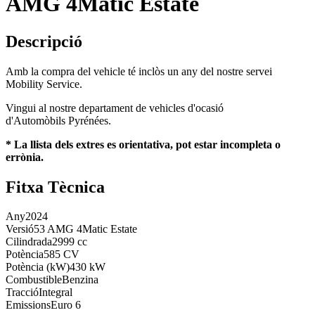
AMG 4Matic Estate
Descripció
Amb la compra del vehicle té inclòs un any del nostre servei
Mobility Service.
Vingui al nostre departament de vehicles d'ocasió
d'Automòbils Pyrénées.
* La llista dels extres es orientativa, pot estar incompleta o
errònia.
Fitxa Tècnica
Any
2024
Versió
53 AMG 4Matic Estate
Cilindrada
2999 cc
Potència
585 CV
Potència (kW)
430 kW
Combustible
Benzina
Tracció
Integral
Emissions
Euro 6