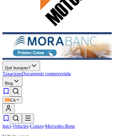
Què busques?
Taxacions
Documents compravenda
Blog
CA
Inici
›
Vehicles
›
Cotxes
›
Mercedes-Benz