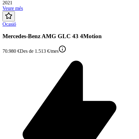
2021
Veure més
Ocasió
Mercedes-Benz AMG GLC 43 4Motion
70.980 €
Des de
1.513 €
/mes