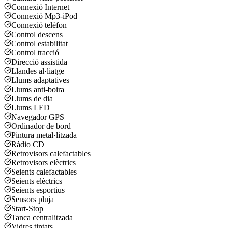
Connexió Internet
Connexió Mp3-iPod
Connexió telèfon
Control descens
Control estabilitat
Control tracció
Direcció assistida
Llandes al·liatge
Llums adaptatives
Llums anti-boira
Llums de dia
Llums LED
Navegador GPS
Ordinador de bord
Pintura metal·litzada
Ràdio CD
Retrovisors calefactables
Retrovisors elèctrics
Seients calefactables
Seients elèctrics
Seients esportius
Sensors pluja
Start-Stop
Tanca centralitzada
Vidres tintats