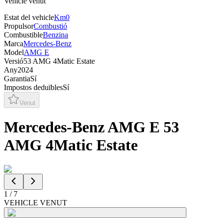
Vehicle venut
Estat del vehicle
Km0
Propulsor
Combustió
Combustible
Benzina
Marca
Mercedes-Benz
Model
AMG E
Versió
53 AMG 4Matic Estate
Any
2024
Garantia
Sí
Impostos deduïbles
Sí
Venut
Mercedes-Benz AMG E 53
AMG 4Matic Estate
1
/
7
VEHICLE VENUT