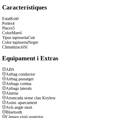
Característiques
Estat
Km0
Portes
4
Places
5
Color
Marró
Tipus tapisseria
Cuir
Color tapisseria
Negre
Climatització
Sí
Equipament i Extras
ABS
Airbag conductor
Airbag passatger
Airbags cortina
Airbags laterals
Alarma
Arrancada sense clau Keyless
Assist. aparcament
Avís angle mort
Bluetooth
Càmara visió posterior