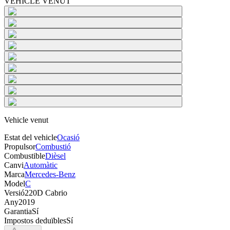
VEHICLE VENUT
Vehicle venut
Estat del vehicle
Ocasió
Propulsor
Combustió
Combustible
Dièsel
Canvi
Automàtic
Marca
Mercedes-Benz
Model
C
Versió
220D Cabrio
Any
2019
Garantia
Sí
Impostos deduïbles
Sí