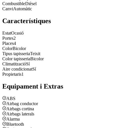
Combustible
Dièsel
Canvi
Automàtic
Característiques
Estat
Ocasió
Portes
2
Places
4
Color
Bicolor
Tipus tapisseria
Teixit
Color tapisseria
Bicolor
Climatització
Sí
Aire condicionat
Sí
Propietaris
1
Equipament i Extras
ABS
Airbag conductor
Airbags cortina
Airbags laterals
Alarma
Bluetooth