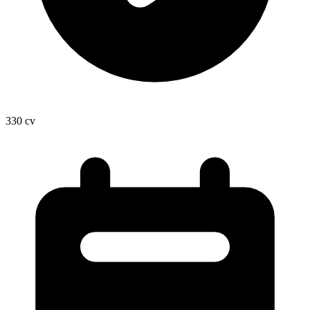
330
cv