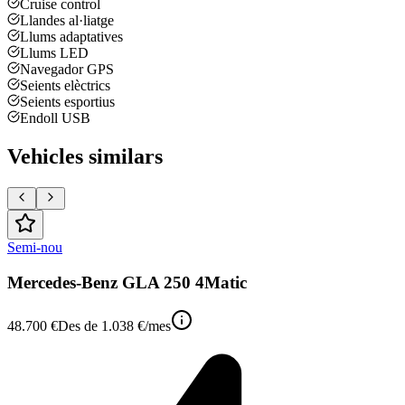
Cruise control
Llandes al·liatge
Llums adaptatives
Llums LED
Navegador GPS
Seients elèctrics
Seients esportius
Endoll USB
Vehicles similars
Semi-nou
Mercedes-Benz GLA 250 4Matic
48.700 €
Des de
1.038 €
/mes