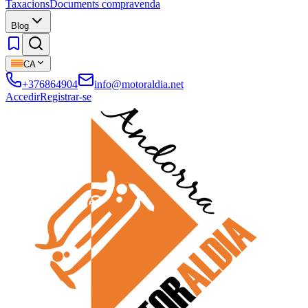
Taxacions
Documents compravenda
Blog
CA
+376864904
info@motoraldia.net
Accedir
Registrar-se