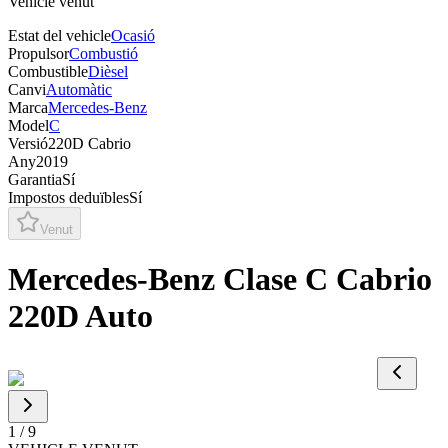
Vehicle venut
Estat del vehicle
Ocasió
Propulsor
Combustió
Combustible
Dièsel
Canvi
Automàtic
Marca
Mercedes-Benz
Model
C
Versió
220D Cabrio
Any
2019
Garantia
Sí
Impostos deduïbles
Sí
Venut
Mercedes-Benz Clase C Cabrio
220D Auto
1
/
9