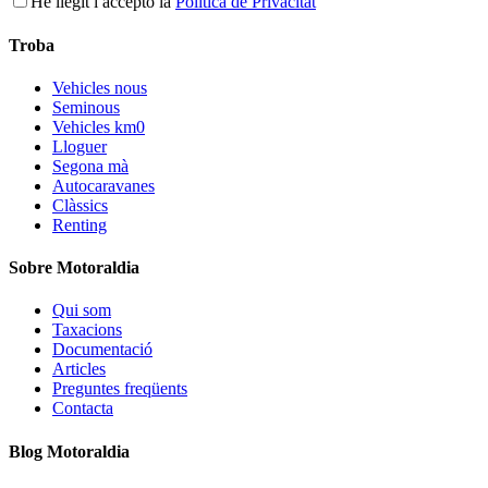
He llegit i accepto la
Política de Privacitat
Troba
Vehicles nous
Seminous
Vehicles km0
Lloguer
Segona mà
Autocaravanes
Clàssics
Renting
Sobre Motoraldia
Qui som
Taxacions
Documentació
Articles
Preguntes freqüents
Contacta
Blog Motoraldia