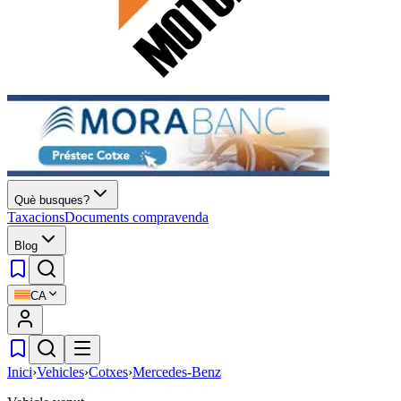
Què busques?
Taxacions
Documents compravenda
Blog
CA
Inici
›
Vehicles
›
Cotxes
›
Mercedes-Benz