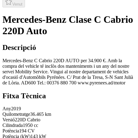
Venut
Mercedes-Benz Clase C Cabrio
220D Auto
Descripció
Mercedes-Benz C Cabrio 220D AUTO per 34.900 €. Amb la
compra del vehicle té inclòs dos manteniments i un any del nostre
servei Mobility Service. Vingui al nostre departament de vehicles
d'ocasió d'Automòbils Pyrénées. C/ Prat de la Tresa, S-N Sant Julià
de Lòria. AD600 Tel.: 00376 880 700 www.pyrenees.ad/motor
Fitxa Tècnica
Any
2019
Quilometratge
36.465 km
Versió
220D Cabrio
Cilindrada
1950 cc
Potència
194 CV
Potència (kW)
143 kW