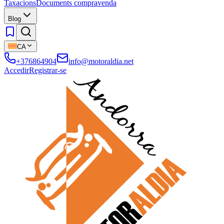
Taxacions
Documents compravenda
Blog
CA
+376864904
info@motoraldia.net
Accedir
Registrar-se