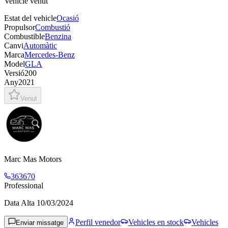
Vehicle venut
Estat del vehicle
Ocasió
Propulsor
Combustió
Combustible
Benzina
Canvi
Automàtic
Marca
Mercedes-Benz
Model
GLA
Versió
200
Any
2021
Venut
Marc Mas Motors
363670
Professional
Data Alta
10/03/2024
Perfil venedor
Vehicles en stock
Vehicles
Enviar missatge