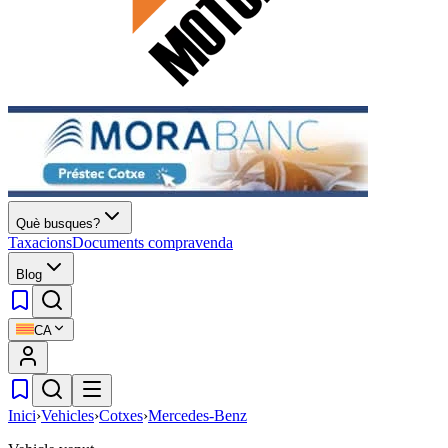
Què busques?
Taxacions
Documents compravenda
Blog
CA
Inici
›
Vehicles
›
Cotxes
›
Mercedes-Benz