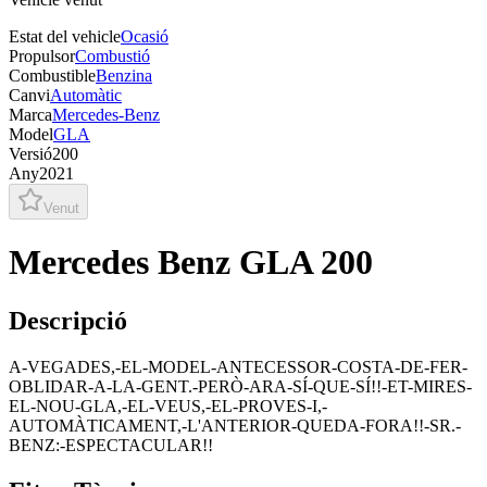
Estat del vehicle
Ocasió
Propulsor
Combustió
Combustible
Benzina
Canvi
Automàtic
Marca
Mercedes-Benz
Model
GLA
Versió
200
Any
2021
Venut
Mercedes Benz GLA 200
Descripció
A-VEGADES,-EL-MODEL-ANTECESSOR-COSTA-DE-FER-
OBLIDAR-A-LA-GENT.-PERÒ-ARA-SÍ-QUE-SÍ!!-ET-MIRES-
EL-NOU-GLA,-EL-VEUS,-EL-PROVES-I,-
AUTOMÀTICAMENT,-L'ANTERIOR-QUEDA-FORA!!-SR.-
BENZ:-ESPECTACULAR!!