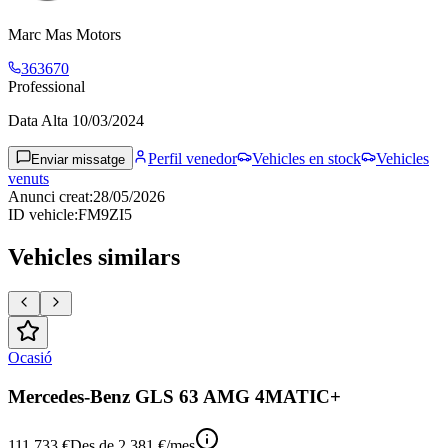
Marc Mas Motors
363670
Professional
Data Alta
10/03/2024
Perfil venedor
Vehicles en stock
Vehicles
Enviar missatge
venuts
Anunci creat
:
28/05/2026
ID vehicle
:
FM9ZI5
Vehicles similars
Ocasió
Mercedes-Benz GLS 63 AMG 4MATIC+
111.733 €
Des de
2.381 €
/mes