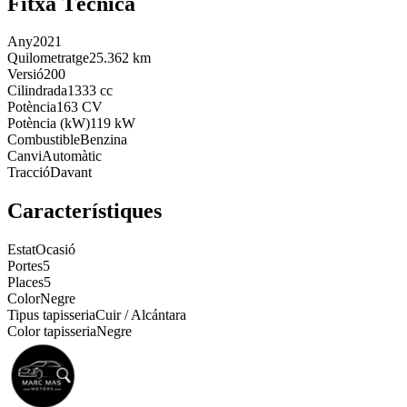
Fitxa Tècnica
Any
2021
Quilometratge
25.362 km
Versió
200
Cilindrada
1333 cc
Potència
163 CV
Potència (kW)
119 kW
Combustible
Benzina
Canvi
Automàtic
Tracció
Davant
Característiques
Estat
Ocasió
Portes
5
Places
5
Color
Negre
Tipus tapisseria
Cuir / Alcántara
Color tapisseria
Negre