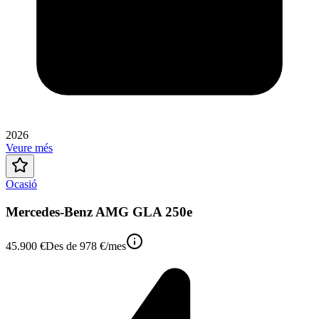
2026
Veure més
Ocasió
Mercedes-Benz AMG GLA 250e
45.900 €
Des de
978 €
/mes