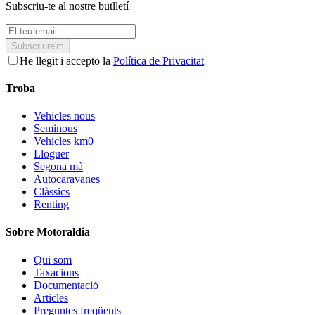
Subscriu-te al nostre butlletí
Subscriure'm
He llegit i accepto la
Política de Privacitat
Troba
Vehicles nous
Seminous
Vehicles km0
Lloguer
Segona mà
Autocaravanes
Clàssics
Renting
Sobre Motoraldia
Qui som
Taxacions
Documentació
Articles
Preguntes freqüents