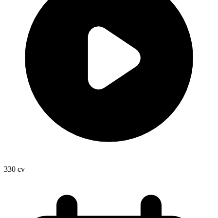
330
cv