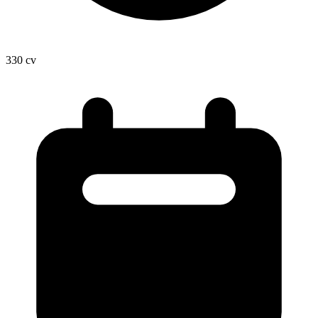
330
cv