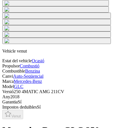
Vehicle venut
Estat del vehicle
Ocasió
Propulsor
Combustió
Combustible
Benzina
Canvi
Auto-Seqüencial
Marca
Mercedes-Benz
Model
GLC
Versió
250 4MATIC AMG 211CV
Any
2018
Garantia
Sí
Impostos deduïbles
Sí
Venut