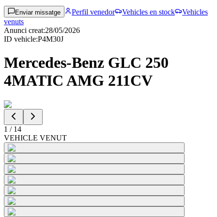
Perfil venedor
Vehicles en stock
Vehicles
Enviar missatge
venuts
Anunci creat
:
28/05/2026
ID vehicle
:
P4M30J
Mercedes-Benz GLC 250
4MATIC AMG 211CV
1
/
14
VEHICLE VENUT