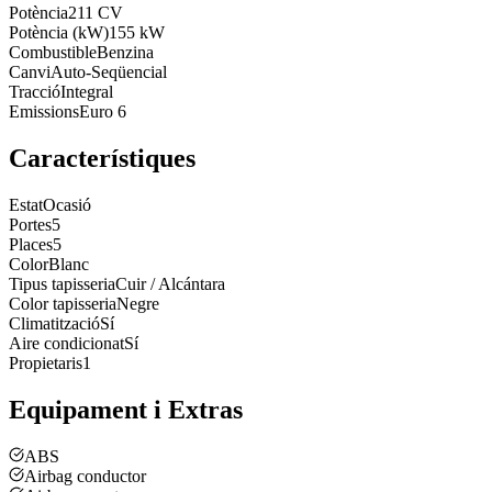
Potència
211 CV
Potència (kW)
155 kW
Combustible
Benzina
Canvi
Auto-Seqüencial
Tracció
Integral
Emissions
Euro 6
Característiques
Estat
Ocasió
Portes
5
Places
5
Color
Blanc
Tipus tapisseria
Cuir / Alcántara
Color tapisseria
Negre
Climatització
Sí
Aire condicionat
Sí
Propietaris
1
Equipament i Extras
ABS
Airbag conductor