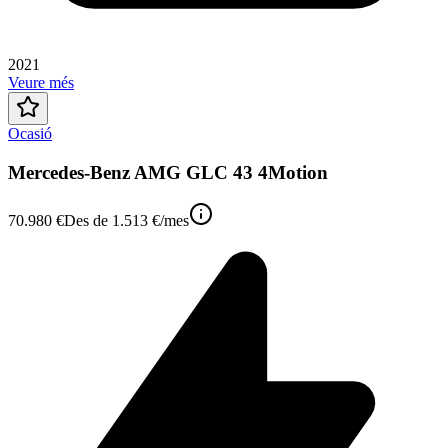
2021
Veure més
Ocasió
Mercedes-Benz AMG GLC 43 4Motion
70.980 €
Des de
1.513 €
/mes