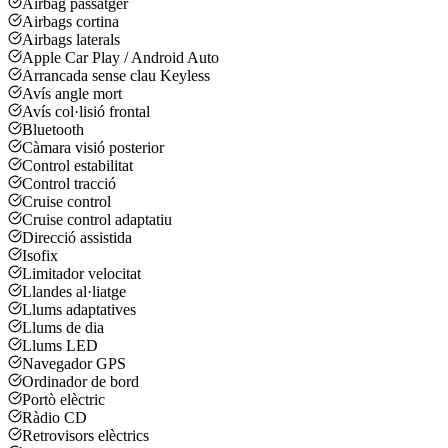
Airbag passatger
Airbags cortina
Airbags laterals
Apple Car Play / Android Auto
Arrancada sense clau Keyless
Avís angle mort
Avís col·lisió frontal
Bluetooth
Càmara visió posterior
Control estabilitat
Control tracció
Cruise control
Cruise control adaptatiu
Direcció assistida
Isofix
Limitador velocitat
Llandes al·liatge
Llums adaptatives
Llums de dia
Llums LED
Navegador GPS
Ordinador de bord
Portò elèctric
Ràdio CD
Retrovisors elèctrics