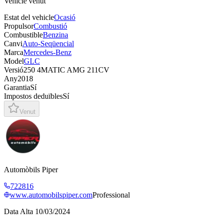
Vehicle venut
Estat del vehicle
Ocasió
Propulsor
Combustió
Combustible
Benzina
Canvi
Auto-Seqüencial
Marca
Mercedes-Benz
Model
GLC
Versió
250 4MATIC AMG 211CV
Any
2018
Garantia
Sí
Impostos deduïbles
Sí
Venut
Automòbils Piper
722816
www.automobilspiper.com
Professional
Data Alta
10/03/2024