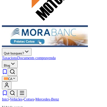
Què busques?
Taxacions
Documents compravenda
Blog
CA
Inici
›
Vehicles
›
Cotxes
›
Mercedes-Benz