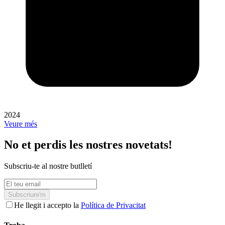
2024
Veure més
No et perdis les nostres novetats!
Subscriu-te al nostre butlletí
Subscriure'm
He llegit i accepto la
Política de Privacitat