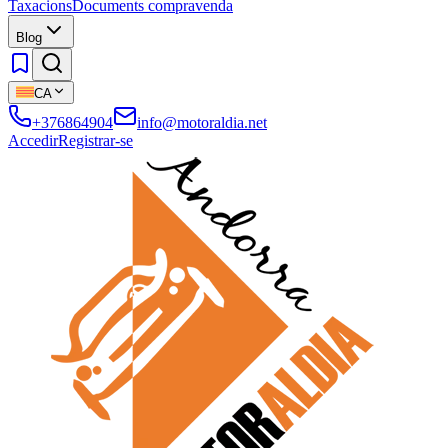
Taxacions
Documents compravenda
Blog
CA
+376864904
info@motoraldia.net
Accedir
Registrar-se