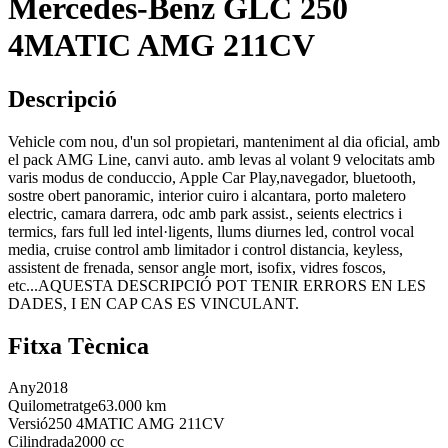
Mercedes-Benz GLC 250
4MATIC AMG 211CV
Descripció
Vehicle com nou, d'un sol propietari, manteniment al dia oficial, amb
el pack AMG Line, canvi auto. amb levas al volant 9 velocitats amb
varis modus de conduccio, Apple Car Play,navegador, bluetooth,
sostre obert panoramic, interior cuiro i alcantara, porto maletero
electric, camara darrera, odc amb park assist., seients electrics i
termics, fars full led intel·ligents, llums diurnes led, control vocal
media, cruise control amb limitador i control distancia, keyless,
assistent de frenada, sensor angle mort, isofix, vidres foscos,
etc...AQUESTA DESCRIPCIÓ POT TENIR ERRORS EN LES
DADES, I EN CAP CAS ES VINCULANT.
Fitxa Tècnica
Any
2018
Quilometratge
63.000 km
Versió
250 4MATIC AMG 211CV
Cilindrada
2000 cc