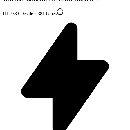
111.733 €
Des de
2.381 €
/mes