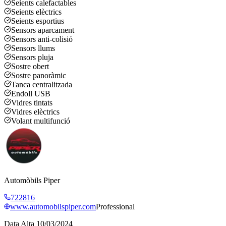
Seients calefactables
Seients elèctrics
Seients esportius
Sensors aparcament
Sensors anti-colisió
Sensors llums
Sensors pluja
Sostre obert
Sostre panoràmic
Tanca centralitzada
Endoll USB
Vidres tintats
Vidres elèctrics
Volant multifunció
Automòbils Piper
722816
www.automobilspiper.com
Professional
Data Alta
10/03/2024