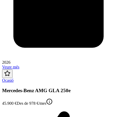
2026
Veure més
Ocasió
Mercedes-Benz AMG GLA 250e
45.900 €
Des de
978 €
/mes