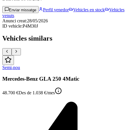
Perfil venedor
Vehicles en stock
Vehicles
Enviar missatge
venuts
Anunci creat
:
28/05/2026
ID vehicle
:
P4M30J
Vehicles similars
Semi-nou
Mercedes-Benz GLA 250 4Matic
48.700 €
Des de
1.038 €
/mes