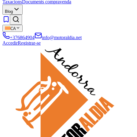
Taxacions
Documents compravenda
Blog
CA
+376864904
info@motoraldia.net
Accedir
Registrar-se