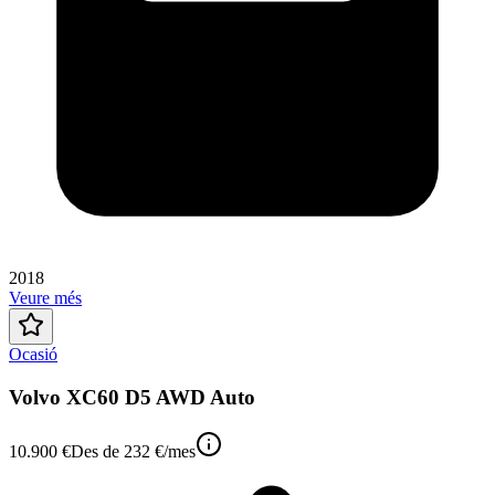
2018
Veure més
Ocasió
Volvo XC60 D5 AWD Auto
10.900 €
Des de
232 €
/mes