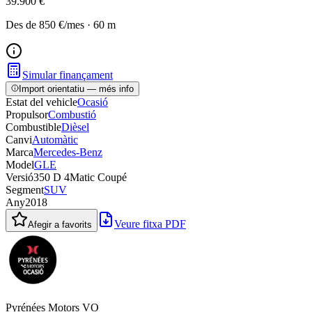
39.900 €
Des de
850 €
/mes
·
60
m
Simular finançament
Import orientatiu — més info
Estat del vehicle
Ocasió
Propulsor
Combustió
Combustible
Dièsel
Canvi
Automàtic
Marca
Mercedes-Benz
Model
GLE
Versió
350 D 4Matic Coupé
Segment
SUV
Any
2018
Veure fitxa PDF
Afegir a favorits
Pyrénées Motors VO