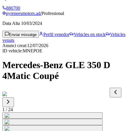
880700
pyreneesmotors.ad/
Professional
Data Alta
10/03/2024
Perfil venedor
Vehicles en stock
Vehicles
Enviar missatge
venuts
Anunci creat
:
12/07/2026
ID vehicle
:
MNEPOE
Mercedes-Benz GLE 350 D
4Matic Coupé
1
/
24