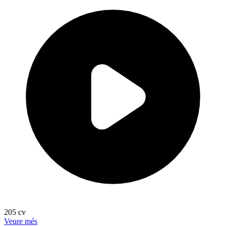
205
cv
Veure més