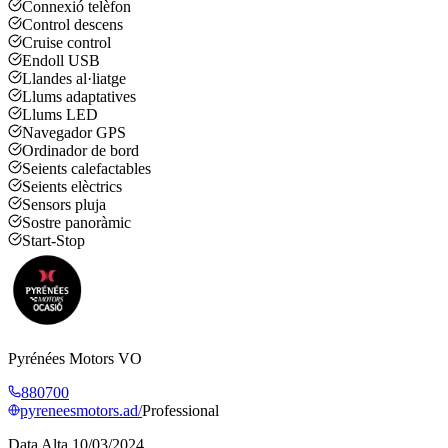
Connexió telèfon
Control descens
Cruise control
Endoll USB
Llandes al·liatge
Llums adaptatives
Llums LED
Navegador GPS
Ordinador de bord
Seients calefactables
Seients elèctrics
Sensors pluja
Sostre panoràmic
Start-Stop
Pyrénées Motors VO
880700
pyreneesmotors.ad/
Professional
Data Alta
10/03/2024