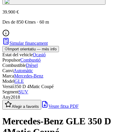
39.900 €
Des de
850 €
/mes
·
60
m
Simular finançament
Import orientatiu — més info
Estat del vehicle
Ocasió
Propulsor
Combustió
Combustible
Dièsel
Canvi
Automàtic
Marca
Mercedes-Benz
Model
GLE
Versió
350 D 4Matic Coupé
Segment
SUV
Any
2018
Veure fitxa PDF
Afegir a favorits
Mercedes-Benz GLE 350 D