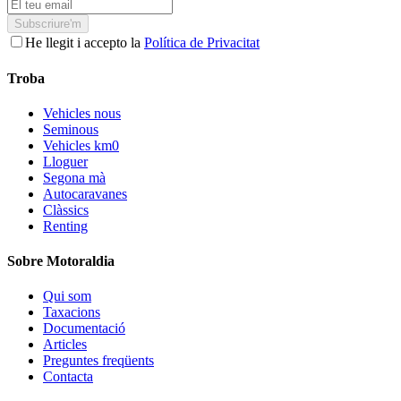
Subscriure'm
He llegit i accepto la
Política de Privacitat
Troba
Vehicles nous
Seminous
Vehicles km0
Lloguer
Segona mà
Autocaravanes
Clàssics
Renting
Sobre Motoraldia
Qui som
Taxacions
Documentació
Articles
Preguntes freqüents
Contacta