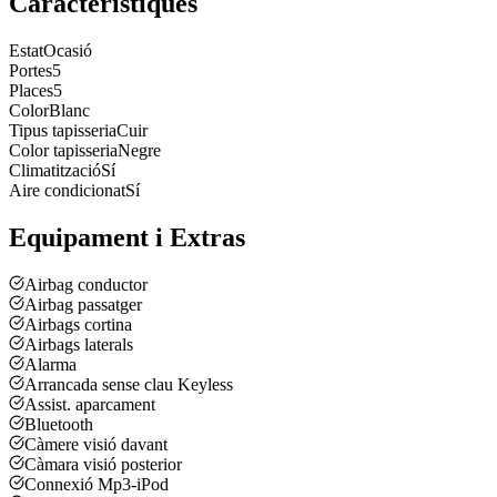
Característiques
Estat
Ocasió
Portes
5
Places
5
Color
Blanc
Tipus tapisseria
Cuir
Color tapisseria
Negre
Climatització
Sí
Aire condicionat
Sí
Equipament i Extras
Airbag conductor
Airbag passatger
Airbags cortina
Airbags laterals
Alarma
Arrancada sense clau Keyless
Assist. aparcament
Bluetooth
Càmere visió davant
Càmara visió posterior
Connexió Mp3-iPod