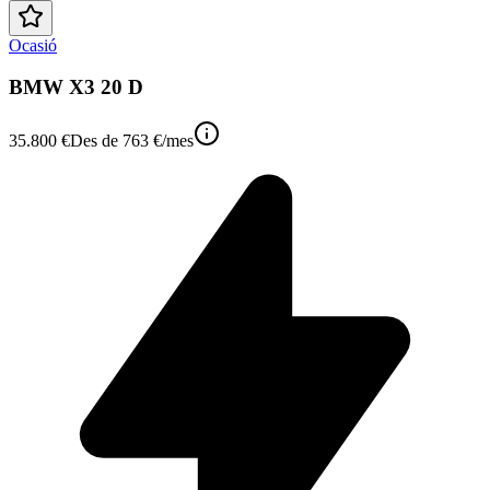
Ocasió
BMW X3 20 D
35.800 €
Des de
763 €
/mes