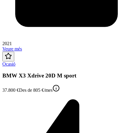
2021
Veure més
Ocasió
BMW X3 Xdrive 20D M sport
37.800 €
Des de
805 €
/mes