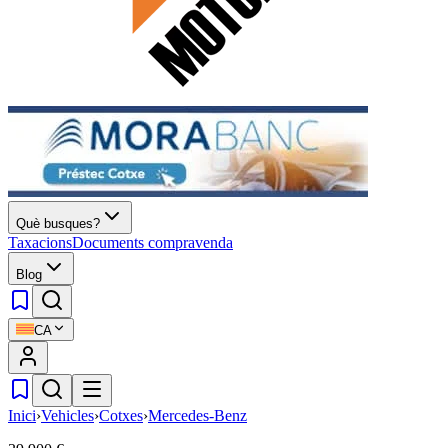
Què busques?
Taxacions
Documents compravenda
Blog
CA
Inici
›
Vehicles
›
Cotxes
›
Mercedes-Benz