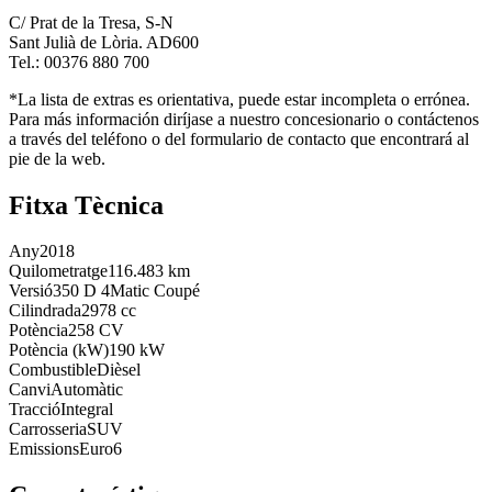
C/ Prat de la Tresa, S-N
Sant Julià de Lòria. AD600
Tel.: 00376 880 700
*La lista de extras es orientativa, puede estar incompleta o errónea.
Para más información diríjase a nuestro concesionario o contáctenos
a través del teléfono o del formulario de contacto que encontrará al
pie de la web.
Fitxa Tècnica
Any
2018
Quilometratge
116.483 km
Versió
350 D 4Matic Coupé
Cilindrada
2978 cc
Potència
258 CV
Potència (kW)
190 kW
Combustible
Dièsel
Canvi
Automàtic
Tracció
Integral
Carrosseria
SUV
Emissions
Euro6