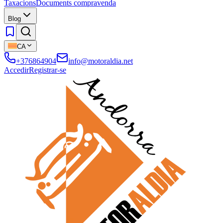
Taxacions
Documents compravenda
Blog
CA
+376864904
info@motoraldia.net
Accedir
Registrar-se