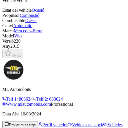
Vehicle venut
Estat del vehicle
Ocasió
Propulsor
Combustió
Combustible
Dièsel
Canvi
Automàtic
Marca
Mercedes-Benz
Model
Vito
Versió
220
Any
2015
Venut
ML Automòbils
Telf 1
:
803624
Telf 2
:
683624
Www.mlautomobils.com
Professional
Data Alta
10/03/2024
Perfil venedor
Vehicles en stock
Vehicles
Enviar missatge