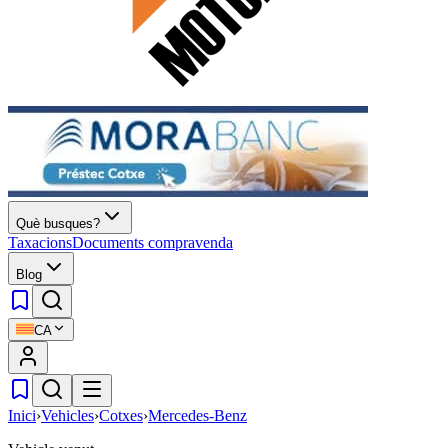
Què busques?
Taxacions
Documents compravenda
Blog
CA
Inici
›
Vehicles
›
Cotxes
›
Mercedes-Benz