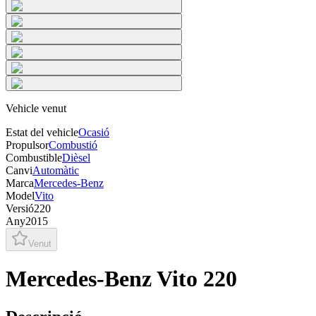
Vehicle venut
Estat del vehicle
Ocasió
Propulsor
Combustió
Combustible
Dièsel
Canvi
Automàtic
Marca
Mercedes-Benz
Model
Vito
Versió
220
Any
2015
Venut
Mercedes-Benz Vito 220