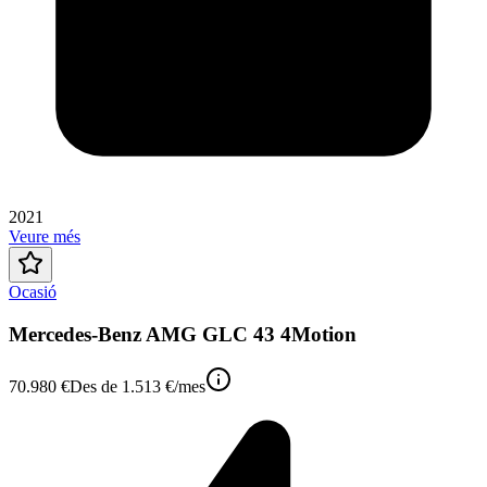
2021
Veure més
Ocasió
Mercedes-Benz AMG GLC 43 4Motion
70.980 €
Des de
1.513 €
/mes