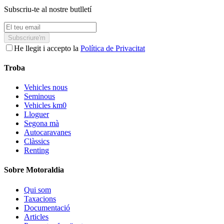
Subscriu-te al nostre butlletí
Subscriure'm
He llegit i accepto la
Política de Privacitat
Troba
Vehicles nous
Seminous
Vehicles km0
Lloguer
Segona mà
Autocaravanes
Clàssics
Renting
Sobre Motoraldia
Qui som
Taxacions
Documentació
Articles