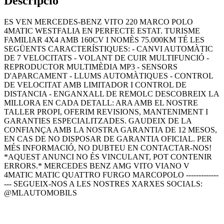
Descripció
ES VEN MERCEDES-BENZ VITO 220 MARCO POLO
4MATIC WESTFALIA EN PERFECTE ESTAT. TURISME
FAMILIAR 4X4 AMB 160CV I NOMÈS 75.000KM TÉ LES
SEGÜENTS CARACTERÍSTIQUES: - CANVI AUTOMÀTIC
DE 7 VELOCITATS - VOLANT DE CUIR MULTIFUNCIÓ -
REPRODUCTOR MULTIMÈDIA MP3 - SENSORS
D'APARCAMENT - LLUMS AUTOMÀTIQUES - CONTROL
DE VELOCITAT AMB LIMITADOR I CONTROL DE
DISTANCIA - ENGANXALL DE REMOLC DESCOBREIX LA
MILLORA EN CADA DETALL: ARA AMB EL NOSTRE
TALLER PROPI, OFERIM REVISIONS, MANTENIMENT I
GARANTIES ESPECIALITZADES. GAUDEIX DE LA
CONFIANÇA AMB LA NOSTRA GARANTIA DE 12 MESOS,
EN CAS DE NO DISPOSAR DE GARANTIA OFICIAL. PER
MÉS INFORMACIÓ, NO DUBTEU EN CONTACTAR-NOS!
*AQUEST ANUNCI NO ÉS VINCULANT, POT CONTENIR
ERRORS.* MERCEDES BENZ AMG VITO VIANO V
4MATIC MATIC QUATTRO FURGO MARCOPOLO -------------
--- SEGUEIX-NOS A LES NOSTRES XARXES SOCIALS:
@MLAUTOMOBILS