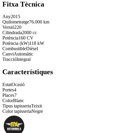
Fitxa Tècnica
Any
2015
Quilometratge
76.000 km
Versió
220
Cilindrada
2000 cc
Potència
160 CV
Potència (kW)
118 kW
Combustible
Dièsel
Canvi
Automàtic
Tracció
Integral
Característiques
Estat
Ocasió
Portes
4
Places
7
Color
Blanc
Tipus tapisseria
Teixit
Color tapisseria
Negre