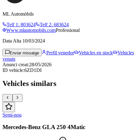
ML Automòbils
Telf 1
:
803624
Telf 2
:
683624
Www.mlautomobils.com
Professional
Data Alta
10/03/2024
Perfil venedor
Vehicles en stock
Vehicles
Enviar missatge
venuts
Anunci creat
:
28/05/2026
ID vehicle
:
6ZD1DI
Vehicles similars
Semi-nou
Mercedes-Benz GLA 250 4Matic