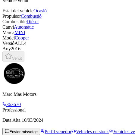
Vehicle venut
Estat del vehicle
Ocasió
Propulsor
Combustió
Combustible
Dièsel
Canvi
Automàtic
Marca
MINI
Model
Cooper
Versió
ALL4
Any
2016
Venut
Marc Mas Motors
363670
Professional
Data Alta
10/03/2024
Perfil venedor
Vehicles en stock
Vehicles ve
Enviar missatge