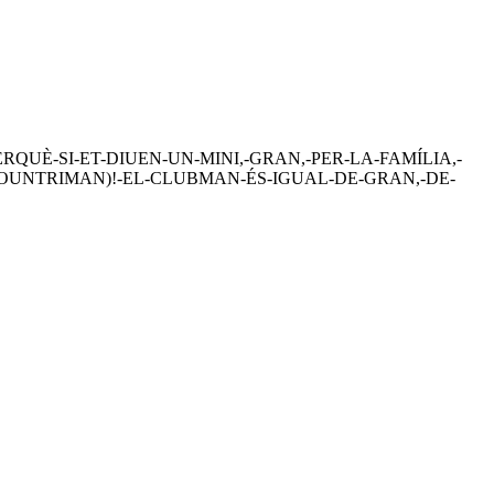
QUÈ-SI-ET-DIUEN-UN-MINI,-GRAN,-PER-LA-FAMÍLIA,-
COUNTRIMAN)!-EL-CLUBMAN-ÉS-IGUAL-DE-GRAN,-DE-