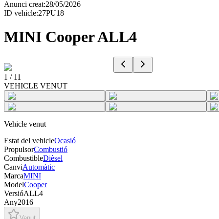
Anunci creat
:
28/05/2026
ID vehicle
:
27PU18
MINI Cooper ALL4
1
/
11
VEHICLE VENUT
Vehicle venut
Estat del vehicle
Ocasió
Propulsor
Combustió
Combustible
Dièsel
Canvi
Automàtic
Marca
MINI
Model
Cooper
Versió
ALL4
Any
2016
Venut