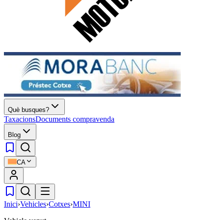
Què busques?
Taxacions
Documents compravenda
Blog
CA
Inici
›
Vehicles
›
Cotxes
›
MINI