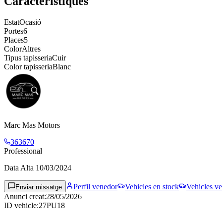
Característiques
Estat
Ocasió
Portes
6
Places
5
Color
Altres
Tipus tapisseria
Cuir
Color tapisseria
Blanc
Marc Mas Motors
363670
Professional
Data Alta
10/03/2024
Perfil venedor
Vehicles en stock
Vehicles ve
Enviar missatge
Anunci creat
:
28/05/2026
ID vehicle
:
27PU18