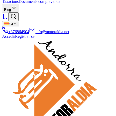
Taxacions
Documents compravenda
Blog
CA
+376864904
info@motoraldia.net
Accedir
Registrar-se