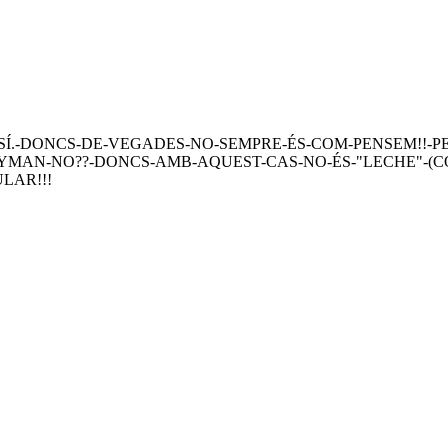
Í.-DONCS-DE-VEGADES-NO-SEMPRE-ÉS-COM-PENSEM!!-PER
TRYMAN-NO??-DONCS-AMB-AQUEST-CAS-NO-ÉS-"LECHE"-(
LAR!!!