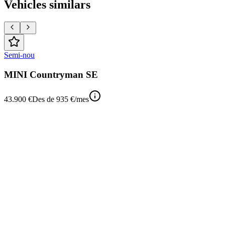
Vehicles similars
Semi-nou
MINI Countryman SE
43.900 €
Des de
935 €
/mes