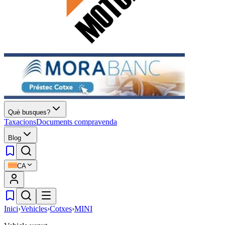
Què busques?
Taxacions
Documents compravenda
Blog
CA
Inici
›
Vehicles
›
Cotxes
›
MINI