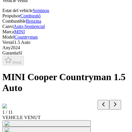
Vehicle venut
Estat del vehicle
Seminou
Propulsor
Combustió
Combustible
Benzina
Canvi
Auto-Seqüencial
Marca
MINI
Model
Countryman
Versió
1.5 Auto
Any
2024
Garantia
Sí
Venut
MINI Cooper Countryman 1.5
Auto
1
/
11
VEHICLE VENUT