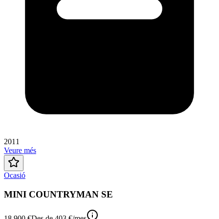
2011
Veure més
Ocasió
MINI COUNTRYMAN SE
18.900 €
Des de
403 €
/mes