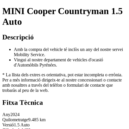
MINI Cooper Countryman 1.5
Auto
Descripció
Amb la compra del vehicle té inclòs un any del nostre servei
Mobility Service.
Vingui al nostre departament de vehicles d'ocasió
d'Automòbils Pyrénées.
* La llista dels extres es orientativa, pot estar incompleta o errònia.
Per a més informació dirigeix-te al nostre concessionari o contacte
amb nosaltres a través del telèfon o formulari de contacte que
trobaràs al peu de la web.
Fitxa Tècnica
Any
2024
Quilometratge
9.485 km
Versió
1.5 Auto