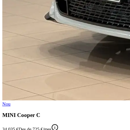
Nou
MINI Cooper C
34.035 €
Des de
725 €
/mes