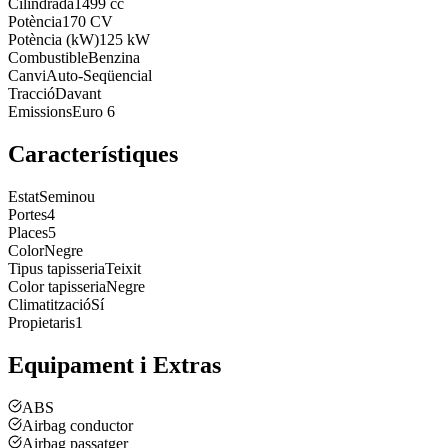
Cilindrada
1499 cc
Potència
170 CV
Potència (kW)
125 kW
Combustible
Benzina
Canvi
Auto-Seqüencial
Tracció
Davant
Emissions
Euro 6
Característiques
Estat
Seminou
Portes
4
Places
5
Color
Negre
Tipus tapisseria
Teixit
Color tapisseria
Negre
Climatització
Sí
Propietaris
1
Equipament i Extras
ABS
Airbag conductor
Airbag passatger