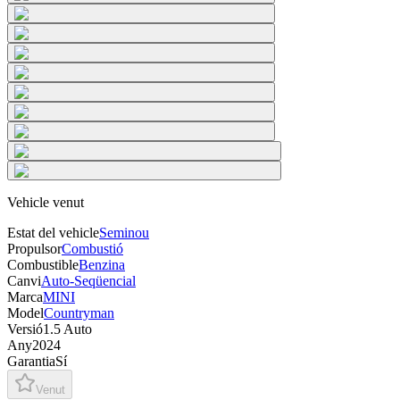
Vehicle venut
Estat del vehicle
Seminou
Propulsor
Combustió
Combustible
Benzina
Canvi
Auto-Seqüencial
Marca
MINI
Model
Countryman
Versió
1.5 Auto
Any
2024
Garantia
Sí
Venut