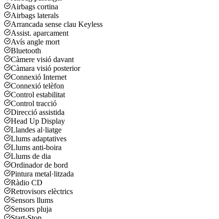
Airbags cortina
Airbags laterals
Arrancada sense clau Keyless
Assist. aparcament
Avís angle mort
Bluetooth
Càmere visió davant
Càmara visió posterior
Connexió Internet
Connexió telèfon
Control estabilitat
Control tracció
Direcció assistida
Head Up Display
Llandes al·liatge
Llums adaptatives
Llums anti-boira
Llums de dia
Ordinador de bord
Pintura metal·litzada
Ràdio CD
Retrovisors elèctrics
Sensors llums
Sensors pluja
Start-Stop