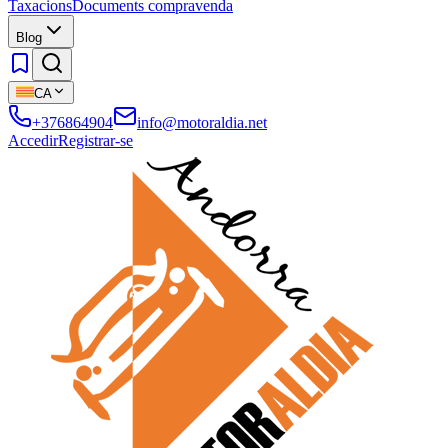
Taxacions
Documents compravenda
Blog
CA
+376864904
info@motoraldia.net
Accedir
Registrar-se