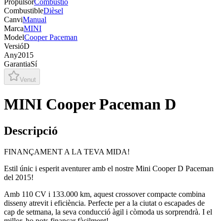
Propulsor
Combustió
Combustible
Dièsel
Canvi
Manual
Marca
MINI
Model
Cooper Paceman
Versió
D
Any
2015
Garantia
Sí
Venut
MINI Cooper Paceman D
Descripció
FINANÇAMENT A LA TEVA MIDA!
Estil únic i esperit aventurer amb el nostre Mini Cooper D Paceman
del 2015!
Amb 110 CV i 133.000 km, aquest crossover compacte combina
disseny atrevit i eficiència. Perfecte per a la ciutat o escapades de
cap de setmana, la seva conducció àgil i còmoda us sorprendrà. I el
millor, ho pots finançar fàcilment!