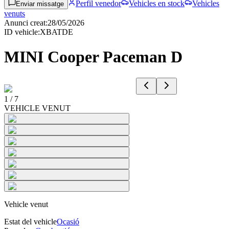
Perfil venedor
Vehicles en stock
Vehicles
Enviar missatge
venuts
Anunci creat
:
28/05/2026
ID vehicle
:
XBATDE
MINI Cooper Paceman D
1
/
7
VEHICLE VENUT
Vehicle venut
Estat del vehicle
Ocasió