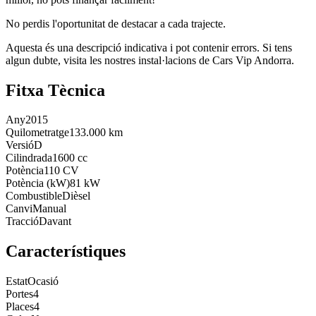
No perdis l'oportunitat de destacar a cada trajecte.
Aquesta és una descripció indicativa i pot contenir errors. Si tens
algun dubte, visita les nostres instal·lacions de Cars Vip Andorra.
Fitxa Tècnica
Any
2015
Quilometratge
133.000 km
Versió
D
Cilindrada
1600 cc
Potència
110 CV
Potència (kW)
81 kW
Combustible
Dièsel
Canvi
Manual
Tracció
Davant
Característiques
Estat
Ocasió
Portes
4
Places
4