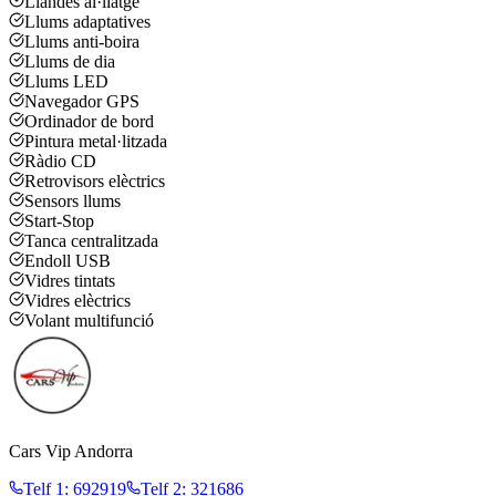
Llandes al·liatge
Llums adaptatives
Llums anti-boira
Llums de dia
Llums LED
Navegador GPS
Ordinador de bord
Pintura metal·litzada
Ràdio CD
Retrovisors elèctrics
Sensors llums
Start-Stop
Tanca centralitzada
Endoll USB
Vidres tintats
Vidres elèctrics
Volant multifunció
Cars Vip Andorra
Telf 1
:
692919
Telf 2
:
321686