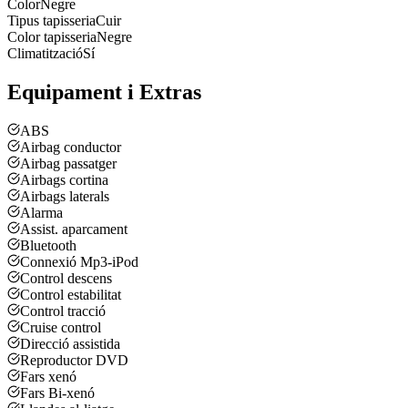
Color
Negre
Tipus tapisseria
Cuir
Color tapisseria
Negre
Climatització
Sí
Equipament i Extras
ABS
Airbag conductor
Airbag passatger
Airbags cortina
Airbags laterals
Alarma
Assist. aparcament
Bluetooth
Connexió Mp3-iPod
Control descens
Control estabilitat
Control tracció
Cruise control
Direcció assistida
Reproductor DVD
Fars xenó
Fars Bi-xenó