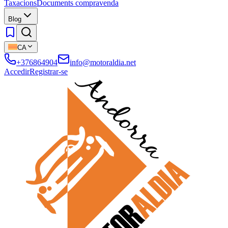
Taxacions
Documents compravenda
Blog
CA
+376864904
info@motoraldia.net
Accedir
Registrar-se