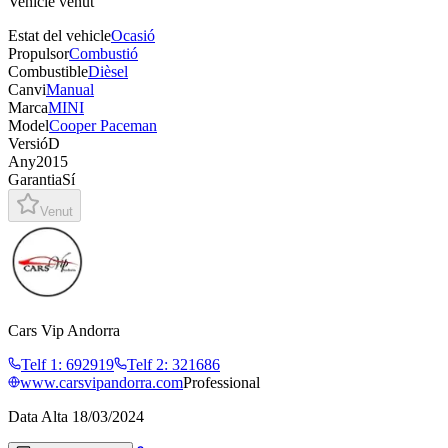
Vehicle venut
Estat del vehicle
Ocasió
Propulsor
Combustió
Combustible
Dièsel
Canvi
Manual
Marca
MINI
Model
Cooper Paceman
Versió
D
Any
2015
Garantia
Sí
Venut
Cars Vip Andorra
Telf 1
:
692919
Telf 2
:
321686
www.carsvipandorra.com
Professional
Data Alta
18/03/2024