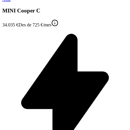
MINI Cooper C
34.035 €
Des de
725 €
/mes