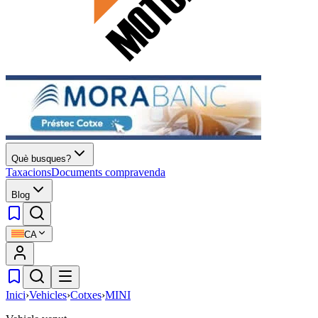
Què busques?
Taxacions
Documents compravenda
Blog
CA
Inici
›
Vehicles
›
Cotxes
›
MINI