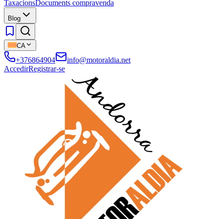
Taxacions
Documents compravenda
Blog
CA
+376864904
info@motoraldia.net
Accedir
Registrar-se