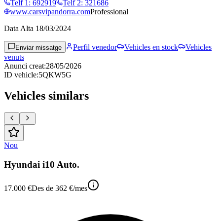
Telf 1
:
692919
Telf 2
:
321686
www.carsvipandorra.com
Professional
Data Alta
18/03/2024
Perfil venedor
Vehicles en stock
Vehicles
Enviar missatge
venuts
Anunci creat
:
28/05/2026
ID vehicle
:
5QKW5G
Vehicles similars
Nou
Hyundai i10 Auto.
17.000 €
Des de
362 €
/mes