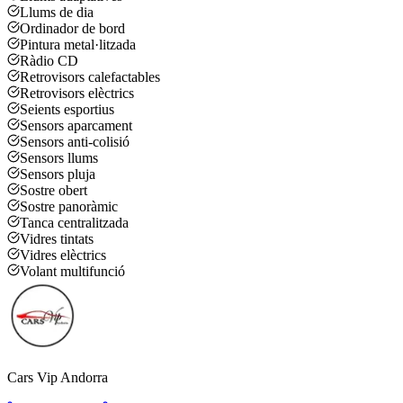
Llums de dia
Ordinador de bord
Pintura metal·litzada
Ràdio CD
Retrovisors calefactables
Retrovisors elèctrics
Seients esportius
Sensors aparcament
Sensors anti-colisió
Sensors llums
Sensors pluja
Sostre obert
Sostre panoràmic
Tanca centralitzada
Vidres tintats
Vidres elèctrics
Volant multifunció
Cars Vip Andorra