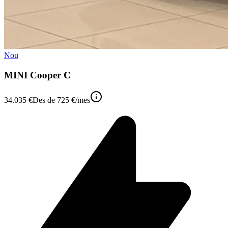
Nou
MINI Cooper C
34.035 €
Des de
725 €
/mes