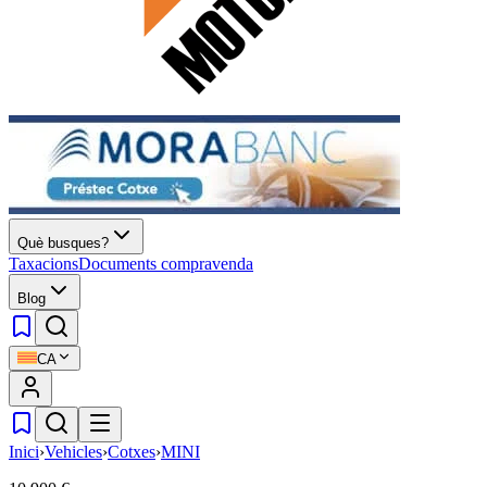
Què busques?
Taxacions
Documents compravenda
Blog
CA
Inici
›
Vehicles
›
Cotxes
›
MINI