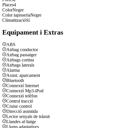
Places
4
Color
Negre
Color tapisseria
Negre
Climatització
Sí
Equipament i Extras
ABS
Airbag conductor
Airbag passatger
Airbags cortina
Airbags laterals
Alarma
Assist. aparcament
Bluetooth
Connexió Internet
Connexió Mp3-iPod
Connexió telèfon
Control tracció
Cruise control
Direcció assistida
Lector senyals de trànsit
Llandes al·liatge
Llums adaptatives