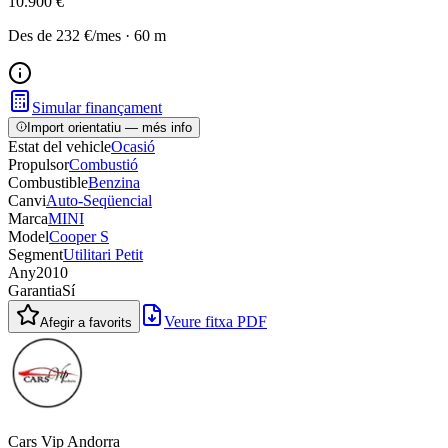
10.900 €
Des de
232 €
/mes
·
60
m
Simular finançament
Import orientatiu — més info
Estat del vehicle
Ocasió
Propulsor
Combustió
Combustible
Benzina
Canvi
Auto-Seqüencial
Marca
MINI
Model
Cooper S
Segment
Utilitari Petit
Any
2010
Garantia
Sí
Veure fitxa PDF
Afegir a favorits
Cars Vip Andorra