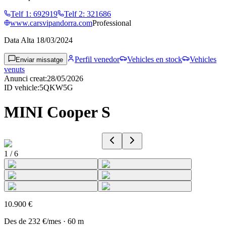
Telf 1
:
692919
Telf 2
:
321686
www.carsvipandorra.com
Professional
Data Alta
18/03/2024
Perfil venedor
Vehicles en stock
Vehicles
Enviar missatge
venuts
Anunci creat
:
28/05/2026
ID vehicle
:
5QKW5G
MINI Cooper S
1
/
6
10.900 €
Des de
232 €
/mes
·
60
m