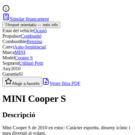
Simular finançament
Import orientatiu — més info
Estat del vehicle
Ocasió
Propulsor
Combustió
Combustible
Benzina
Canvi
Auto-Seqüencial
Marca
MINI
Model
Cooper S
Segment
Utilitari Petit
Any
2010
Garantia
Sí
Veure fitxa PDF
Afegir a favorits
MINI Cooper S
Descripció
Mini Cooper S de 2010 en estoc: Caràcter esportiu, disseny icònic i
pura diversió al volant.