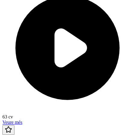
63
cv
Veure més