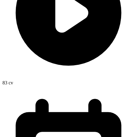
83
cv