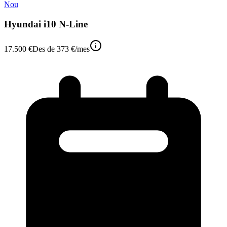
Nou
Hyundai i10 N-Line
17.500 €
Des de
373 €
/mes