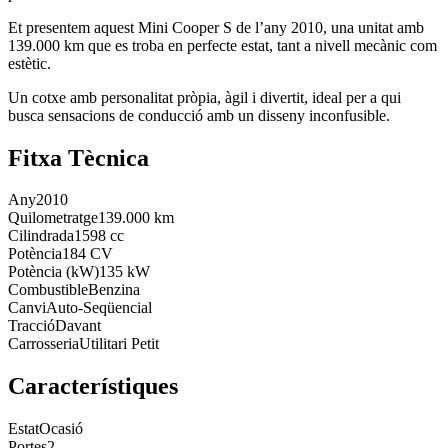
Et presentem aquest Mini Cooper S de l’any 2010, una unitat amb
139.000 km que es troba en perfecte estat, tant a nivell mecànic com
estètic.
Un cotxe amb personalitat pròpia, àgil i divertit, ideal per a qui
busca sensacions de conducció amb un disseny inconfusible.
Fitxa Tècnica
Any
2010
Quilometratge
139.000 km
Cilindrada
1598 cc
Potència
184 CV
Potència (kW)
135 kW
Combustible
Benzina
Canvi
Auto-Seqüencial
Tracció
Davant
Carrosseria
Utilitari Petit
Característiques
Estat
Ocasió
Portes
2