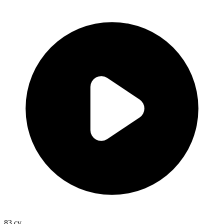
83
cv