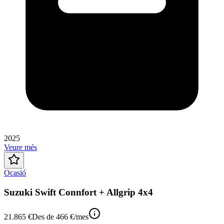
2025
Veure més
Ocasió
Suzuki Swift Connfort + Allgrip 4x4
21.865 €
Des de
466 €
/mes