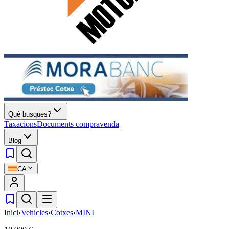
Què busques?
Taxacions
Documents compravenda
Blog
CA
Inici
›
Vehicles
›
Cotxes
›
MINI