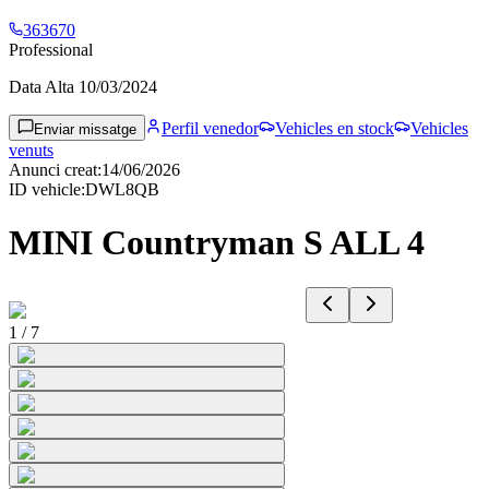
363670
Professional
Data Alta
10/03/2024
Perfil venedor
Vehicles en stock
Vehicles
Enviar missatge
venuts
Anunci creat
:
14/06/2026
ID vehicle
:
DWL8QB
MINI Countryman S ALL 4
1
/
7