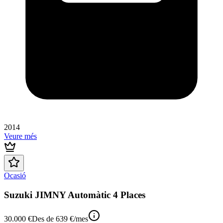
2014
Veure més
Ocasió
Suzuki JIMNY Automàtic 4 Places
30.000 €
Des de
639 €
/mes