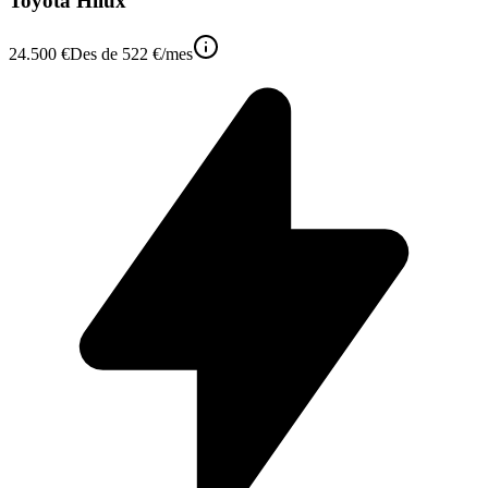
Toyota Hilux
24.500 €
Des de
522 €
/mes