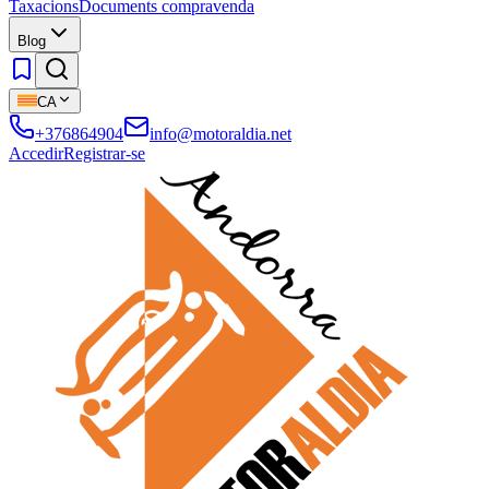
Taxacions
Documents compravenda
Blog
CA
+376864904
info@motoraldia.net
Accedir
Registrar-se