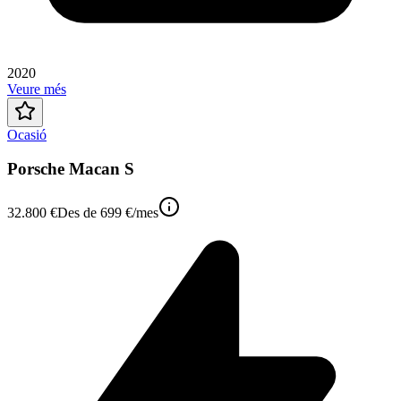
2020
Veure més
Ocasió
Porsche Macan S
32.800 €
Des de
699 €
/mes