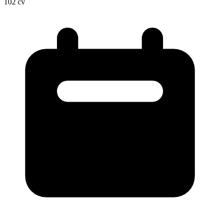
102
cv