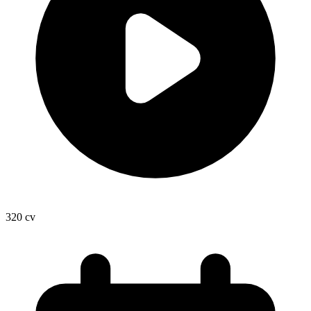
320
cv