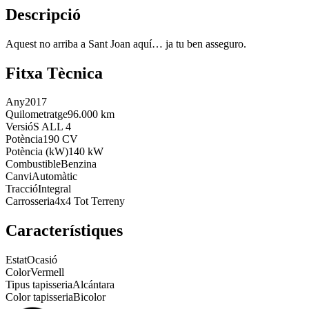
Descripció
Aquest no arriba a Sant Joan aquí… ja tu ben asseguro.
Fitxa Tècnica
Any
2017
Quilometratge
96.000 km
Versió
S ALL 4
Potència
190 CV
Potència (kW)
140 kW
Combustible
Benzina
Canvi
Automàtic
Tracció
Integral
Carrosseria
4x4 Tot Terreny
Característiques
Estat
Ocasió
Color
Vermell
Tipus tapisseria
Alcántara
Color tapisseria
Bicolor