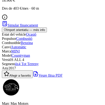
18.900 €
Des de
403 €
/mes
·
60
m
Simular finançament
Import orientatiu — més info
Estat del vehicle
Ocasió
Propulsor
Combustió
Combustible
Benzina
Canvi
Automàtic
Marca
MINI
Model
Countryman
Versió
S ALL 4
Segment
4x4 Tot Terreny
Any
2017
Veure fitxa PDF
Afegir a favorits
Marc Mas Motors