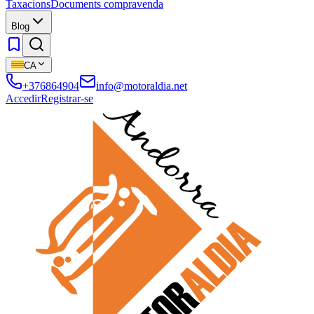
Taxacions
Documents compravenda
Blog
CA
+376864904
info@motoraldia.net
Accedir
Registrar-se