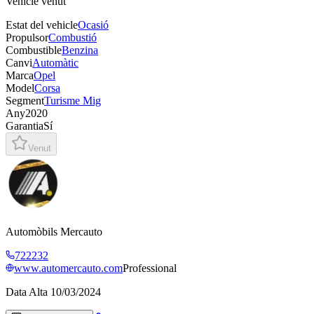
Vehicle venut
Estat del vehicle
Ocasió
Propulsor
Combustió
Combustible
Benzina
Canvi
Automàtic
Marca
Opel
Model
Corsa
Segment
Turisme Mig
Any
2020
Garantia
Sí
Venut
Automòbils Mercauto
722232
www.automercauto.com
Professional
Data Alta
10/03/2024