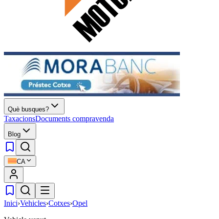
Què busques?
Taxacions
Documents compravenda
Blog
CA
Inici
›
Vehicles
›
Cotxes
›
Opel