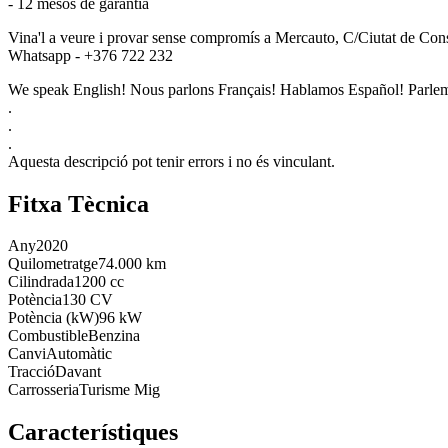
- 12 mesos de garantia
Vina'l a veure i provar sense compromís a Mercauto, C/Ciutat de Con
Whatsapp - +376 722 232
We speak English! Nous parlons Français! Hablamos Español! Parlem
.
.
.
Aquesta descripció pot tenir errors i no és vinculant.
Fitxa Tècnica
Any
2020
Quilometratge
74.000 km
Cilindrada
1200 cc
Potència
130 CV
Potència (kW)
96 kW
Combustible
Benzina
Canvi
Automàtic
Tracció
Davant
Carrosseria
Turisme Mig
Característiques