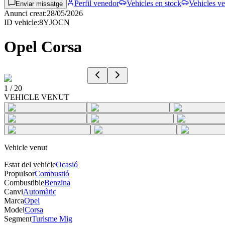
Perfil venedor
Vehicles en stock
Vehicles ve
Enviar missatge
Anunci creat
:
28/05/2026
ID vehicle
:
8YJOCN
Opel Corsa
1
/
20
VEHICLE VENUT
Vehicle venut
Estat del vehicle
Ocasió
Propulsor
Combustió
Combustible
Benzina
Canvi
Automàtic
Marca
Opel
Model
Corsa
Segment
Turisme Mig