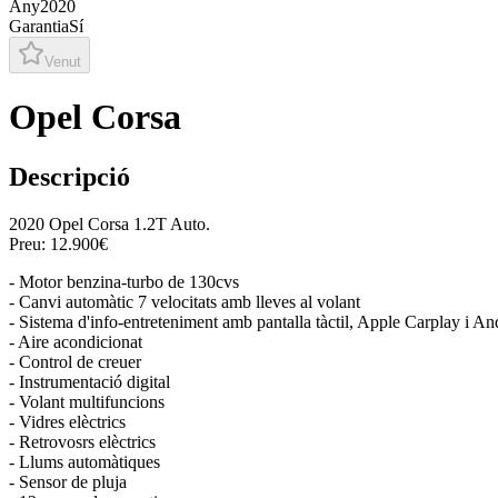
Any
2020
Garantia
Sí
Venut
Opel Corsa
Descripció
2020 Opel Corsa 1.2T Auto.
Preu: 12.900€
- Motor benzina-turbo de 130cvs
- Canvi automàtic 7 velocitats amb lleves al volant
- Sistema d'info-entreteniment amb pantalla tàctil, Apple Carplay i A
- Aire acondicionat
- Control de creuer
- Instrumentació digital
- Volant multifuncions
- Vidres elèctrics
- Retrovosrs elèctrics
- Llums automàtiques
- Sensor de pluja