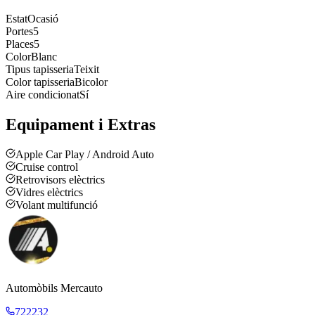
Estat
Ocasió
Portes
5
Places
5
Color
Blanc
Tipus tapisseria
Teixit
Color tapisseria
Bicolor
Aire condicionat
Sí
Equipament i Extras
Apple Car Play / Android Auto
Cruise control
Retrovisors elèctrics
Vidres elèctrics
Volant multifunció
Automòbils Mercauto
722232