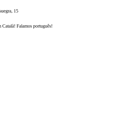
suegra, 15
 Català! Falamos português!