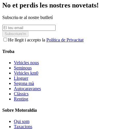
No et perdis les nostres novetats!
Subscriu-te al nostre butlletí
Subscriure'm
He llegit i accepto la
Política de Privacitat
Troba
Vehicles nous
Seminous
Vehicles km0
Lloguer
Segona mà
Autocaravanes
Clàssics
Renting
Sobre Motoraldia
Qui som
Taxacions