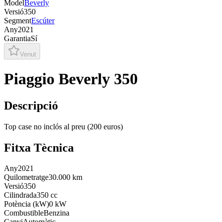
Model
Beverly
Versió
350
Segment
Escúter
Any
2021
Garantia
Sí
Venut
Piaggio Beverly 350
Descripció
Top case no inclós al preu (200 euros)
Fitxa Tècnica
Any
2021
Quilometratge
30.000 km
Versió
350
Cilindrada
350 cc
Potència (kW)
0 kW
Combustible
Benzina
Canvi
Automàtic