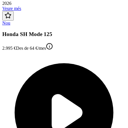
2026
Veure més
Nou
Honda SH Mode 125
2.995 €
Des de
64 €
/mes