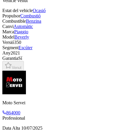
Vehicle venut
Estat del vehicle
Ocasió
Propulsor
Combustió
Combustible
Benzina
Canvi
Automàtic
Marca
Piaggio
Model
Beverly
Versió
350
Segment
Escúter
Any
2021
Garantia
Sí
Venut
Moto Servei
864000
Professional
Data Alta
10/07/2025