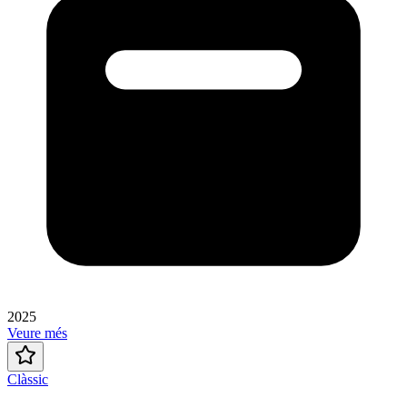
2025
Veure més
Clàssic