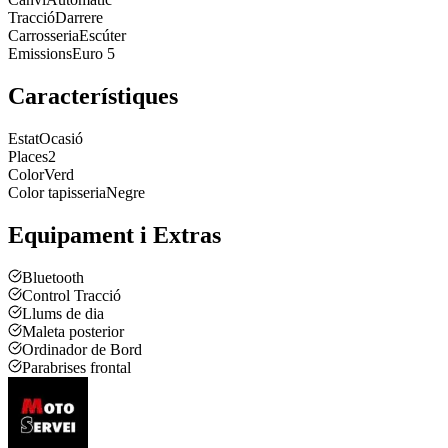
Tracció
Darrere
Carrosseria
Escúter
Emissions
Euro 5
Característiques
Estat
Ocasió
Places
2
Color
Verd
Color tapisseria
Negre
Equipament i Extras
Bluetooth
Control Tracció
Llums de dia
Maleta posterior
Ordinador de Bord
Parabrises frontal