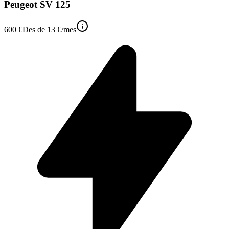
Peugeot SV 125
600 €
Des de
13 €
/mes