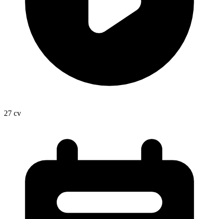
27
cv