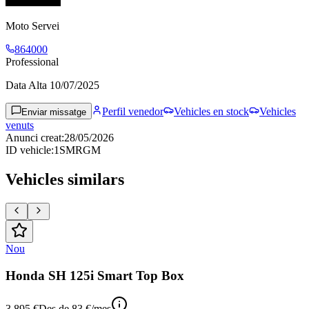
Moto Servei
864000
Professional
Data Alta
10/07/2025
Perfil venedor
Vehicles en stock
Vehicles
Enviar missatge
venuts
Anunci creat
:
28/05/2026
ID vehicle
:
1SMRGM
Vehicles similars
Nou
Honda SH 125i Smart Top Box
3.895 €
Des de
83 €
/mes