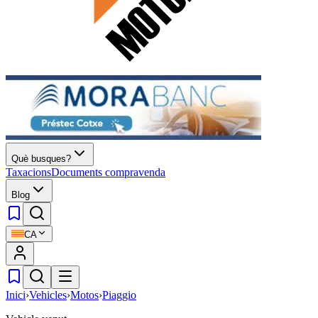
Què busques?
Taxacions
Documents compravenda
Blog
CA
Inici
›
Vehicles
›
Motos
›
Piaggio