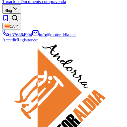
Taxacions
Documents compravenda
Blog
CA
+376864904
info@motoraldia.net
Accedir
Registrar-se