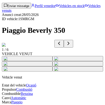
Perfil venedor
Vehicles en stock
Vehicles
Enviar missatge
venuts
Anunci creat
:
28/05/2026
ID vehicle
:
1SMRGM
Piaggio Beverly 350
1
/
6
VEHICLE VENUT
Vehicle venut
Estat del vehicle
Ocasió
Propulsor
Combustió
Combustible
Benzina
Canvi
Automàtic
Marca
Piaggio