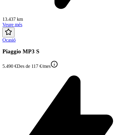
13.437 km
Veure més
Ocasió
Piaggio MP3 S
5.490 €
Des de
117 €
/mes