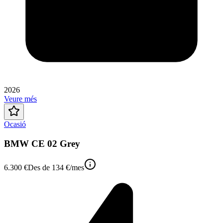
2026
Veure més
Ocasió
BMW CE 02 Grey
6.300 €
Des de
134 €
/mes