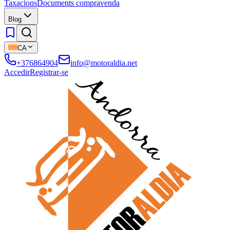
Taxacions
Documents compravenda
Blog
CA
+376864904
info@motoraldia.net
Accedir
Registrar-se