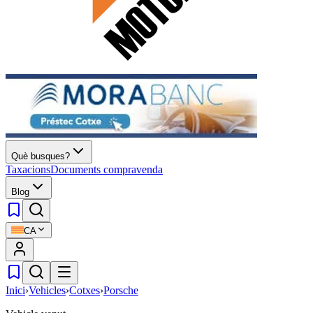
Què busques?
Taxacions
Documents compravenda
Blog
CA
Inici
›
Vehicles
›
Cotxes
›
Porsche