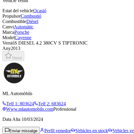
Vehicle venut
Estat del vehicle
Ocasió
Propulsor
Combustió
Combustible
Dièsel
Canvi
Automàtic
Marca
Porsche
Model
Cayenne
Versió
S DIESEL 4.2 380CV S TIPTRONIC
Any
2013
Venut
ML Automòbils
Telf 1
:
803624
Telf 2
:
683624
Www.mlautomobils.com
Professional
Data Alta
10/03/2024
Perfil venedor
Vehicles en stock
Vehicles ve
Enviar missatge