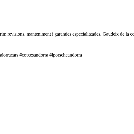
oferim revisions, manteniment i garanties especialitzades. Gaudeix de la 
dorracars #cotxesandorra #lporscheandorra