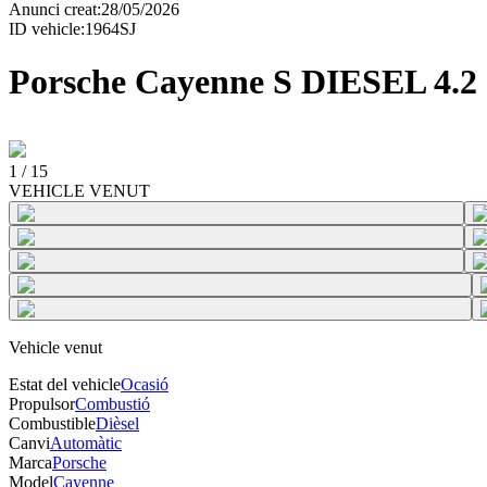
Anunci creat
:
28/05/2026
ID vehicle
:
1964SJ
Porsche Cayenne S DIESEL 4.
1
/
15
VEHICLE VENUT
Vehicle venut
Estat del vehicle
Ocasió
Propulsor
Combustió
Combustible
Dièsel
Canvi
Automàtic
Marca
Porsche
Model
Cayenne