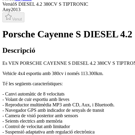
Versió
S DIESEL 4.2 380CV S TIPTRONIC
Any
2013
Venut
Porsche Cayenne S DIESEL 4.
Descripció
Es VEN PORSCHE CAYENNE S DIESEL 4.2 380CV S TIPTRONIC
Vehicle 4x4 esportiu amb 380cv i només 113.300km.
Té les següents característiques:
- Canvi automàtic de 8 velocitats
- Volant de cuir esportiu amb lleves
- Reproductor multimèdia MP3 amb CD, Aux, i Bluetooth.
- Navegador GPS amb indicador de senyals de transit
- Camera de visió posterior amb sensors
- Seients electrics amb memòria
- Control de velocitat amb limitador
- Suspensió adaptativa amb regulació electrònica