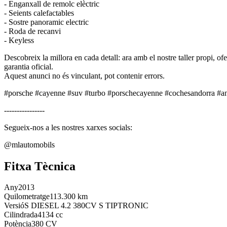
- ⁠Enganxall de remolc elèctric
- ⁠Seients calefactables
- ⁠Sostre panoramic electric
- ⁠Roda de recanvi
- ⁠Keyless
Descobreix la millora en cada detall: ara amb el nostre taller propi, 
garantia oficial.
Aquest anunci no és vinculant, pot contenir errors.
#porsche #cayenne #suv #turbo #porschecayenne #cochesandorra #an
----------------
Segueix-nos a les nostres xarxes socials:
@mlautomobils
Fitxa Tècnica
Any
2013
Quilometratge
113.300 km
Versió
S DIESEL 4.2 380CV S TIPTRONIC
Cilindrada
4134 cc
Potència
380 CV