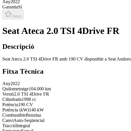
Any
2022
Garantia
Sí
Venut
Seat Ateca 2.0 TSI 4Drive FR
Descripció
Seat Ateca 2.0 TSI 4Drive FR amb 190 CV disponible a Seat Andorr
Fitxa Tècnica
Any
2022
Quilometratge
104.000 km
Versió
2.0 TSI 4Drive FR
Cilindrada
1998 cc
Potència
190 CV
Potència (kW)
140 kW
Combustible
Benzina
Canvi
Auto-Seqüencial
Tracció
Integral
Emissions
Euro 6