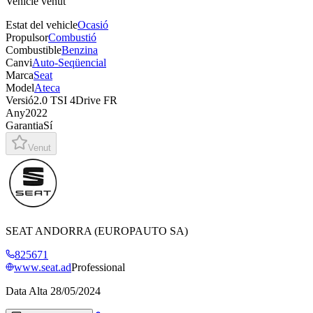
Vehicle venut
Estat del vehicle
Ocasió
Propulsor
Combustió
Combustible
Benzina
Canvi
Auto-Seqüencial
Marca
Seat
Model
Ateca
Versió
2.0 TSI 4Drive FR
Any
2022
Garantia
Sí
Venut
SEAT ANDORRA (EUROPAUTO SA)
825671
www.seat.ad
Professional
Data Alta
28/05/2024