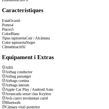
Característiques
Estat
Ocasió
Portes
4
Places
5
Color
Blanc
Tipus tapisseria
Cuir / Alcántara
Color tapisseria
Negre
Climatització
Sí
Equipament i Extras
ABS
Airbag conductor
Airbag passatger
Airbags cortina
Airbags laterals
Apple Car Play / Android Auto
Arrancada sense clau Keyless
Avís canvi involuntari carril
Bluetooth
Càmara visió posterior