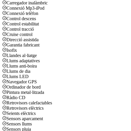
Carregador inalàmbric
Connexió Mp3-iPod
Connexió telèfon
Control descens
Control estabilitat
Control tracció
Cruise control
Direcció assistida
Garantia fabricant
Isofix
Llandes al·liatge
Llums adaptatives
Llums anti-boira
Llums de dia
Llums LED
Navegador GPS
Ordinador de bord
Pintura metal·litzada
Ràdio CD
Retrovisors calefactables
Retrovisors elèctrics
Seients elèctrics
Sensors aparcament
Sensors llums
Sensors pluja