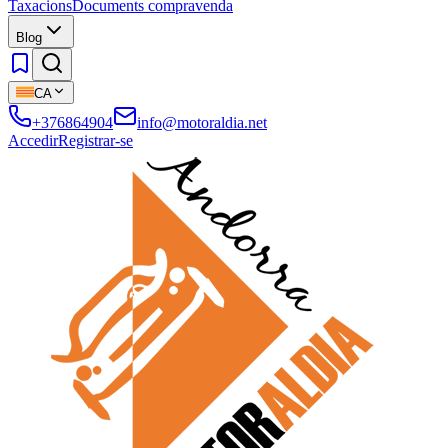
Taxacions
Documents compravenda
Blog
CA
+376864904
info@motoraldia.net
Accedir
Registrar-se