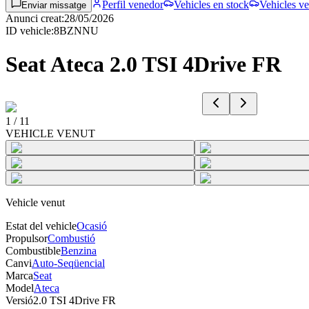
Perfil venedor
Vehicles en stock
Vehicles ve
Enviar missatge
Anunci creat
:
28/05/2026
ID vehicle
:
8BZNNU
Seat Ateca 2.0 TSI 4Drive FR
1
/
11
VEHICLE VENUT
Vehicle venut
Estat del vehicle
Ocasió
Propulsor
Combustió
Combustible
Benzina
Canvi
Auto-Seqüencial
Marca
Seat
Model
Ateca
Versió
2.0 TSI 4Drive FR