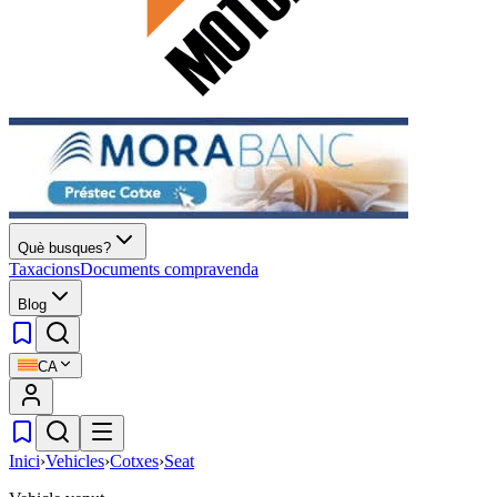
Què busques?
Taxacions
Documents compravenda
Blog
CA
Inici
›
Vehicles
›
Cotxes
›
Seat