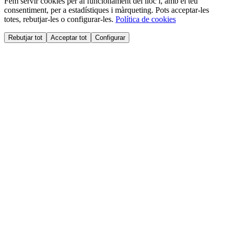
Fem servir cookies per al funcionament del lloc i, amb el teu
consentiment, per a estadístiques i màrqueting. Pots acceptar-les
totes, rebutjar-les o configurar-les.
Política de cookies
Rebutjar tot
Acceptar tot
Configurar