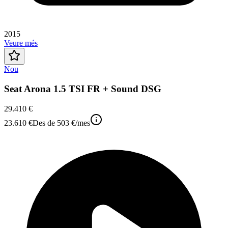
2015
Veure més
Nou
Seat Arona 1.5 TSI FR + Sound DSG
29.410 €
23.610 €
Des de
503 €
/mes