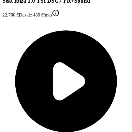
Seat Ibiza 1.0 TSI DSG7 FR+Sound
22.760 €
Des de
485 €
/mes