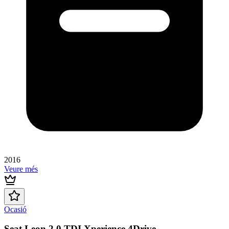
2016
Veure més
Ocasió
Seat Leon 2.0 TDI Xperience 4Drive