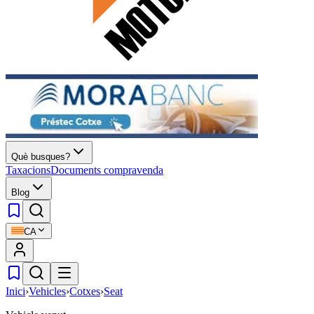
Què busques?
Taxacions
Documents compravenda
Blog
CA
Inici
›
Vehicles
›
Cotxes
›
Seat