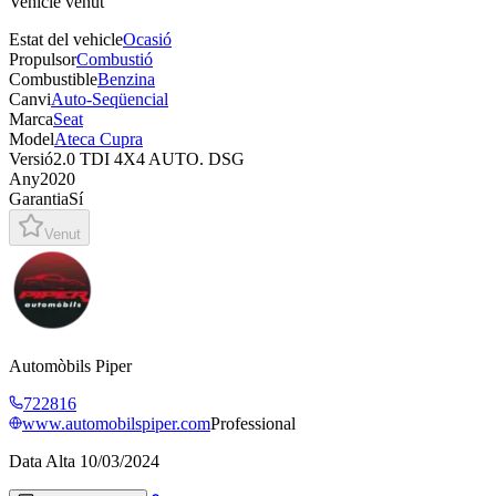
Vehicle venut
Estat del vehicle
Ocasió
Propulsor
Combustió
Combustible
Benzina
Canvi
Auto-Seqüencial
Marca
Seat
Model
Ateca Cupra
Versió
2.0 TDI 4X4 AUTO. DSG
Any
2020
Garantia
Sí
Venut
Automòbils Piper
722816
www.automobilspiper.com
Professional
Data Alta
10/03/2024