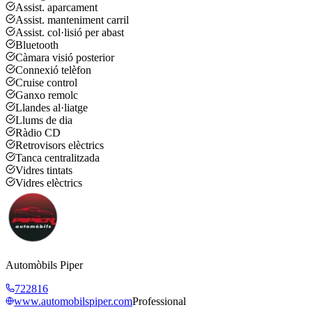
Assist. aparcament
Assist. manteniment carril
Assist. col·lisió per abast
Bluetooth
Càmara visió posterior
Connexió telèfon
Cruise control
Ganxo remolc
Llandes al·liatge
Llums de dia
Ràdio CD
Retrovisors elèctrics
Tanca centralitzada
Vidres tintats
Vidres elèctrics
Automòbils Piper
722816
www.automobilspiper.com
Professional