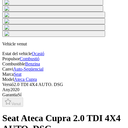
Vehicle venut
Estat del vehicle
Ocasió
Propulsor
Combustió
Combustible
Benzina
Canvi
Auto-Seqüencial
Marca
Seat
Model
Ateca Cupra
Versió
2.0 TDI 4X4 AUTO. DSG
Any
2020
Garantia
Sí
Venut
Seat Ateca Cupra 2.0 TDI 4X4