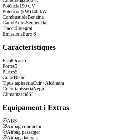
Cilindrada
2000 cc
Potència
190 CV
Potència (kW)
140 kW
Combustible
Benzina
Canvi
Auto-Seqüencial
Tracció
Integral
Emissions
Euro 6
Característiques
Estat
Ocasió
Portes
5
Places
5
Color
Blanc
Tipus tapisseria
Cuir / Alcántara
Color tapisseria
Negre
Climatització
Sí
Equipament i Extras
ABS
Airbag conductor
Airbag passatger
Airbags laterals