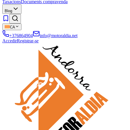
Taxacions
Documents compravenda
Blog
CA
+376864904
info@motoraldia.net
Accedir
Registrar-se