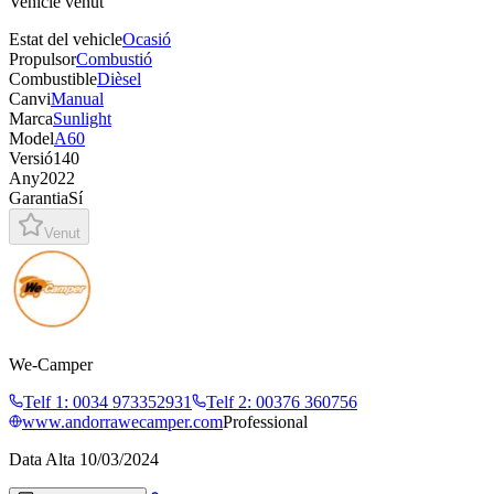
Vehicle venut
Estat del vehicle
Ocasió
Propulsor
Combustió
Combustible
Dièsel
Canvi
Manual
Marca
Sunlight
Model
A60
Versió
140
Any
2022
Garantia
Sí
Venut
We-Camper
Telf 1
:
0034 973352931
Telf 2
:
00376 360756
www.andorrawecamper.com
Professional
Data Alta
10/03/2024