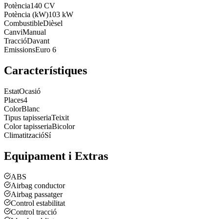
Potència
140 CV
Potència (kW)
103 kW
Combustible
Dièsel
Canvi
Manual
Tracció
Davant
Emissions
Euro 6
Característiques
Estat
Ocasió
Places
4
Color
Blanc
Tipus tapisseria
Teixit
Color tapisseria
Bicolor
Climatització
Sí
Equipament i Extras
ABS
Airbag conductor
Airbag passatger
Control estabilitat
Control tracció