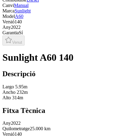
Canvi
Manual
Marca
Sunlight
Model
A60
Versió
140
Any
2022
Garantia
Sí
Venut
Sunlight A60 140
Descripció
Largo 5.95m
Ancho 232m
Alto 314m
Fitxa Tècnica
Any
2022
Quilometratge
25.000 km
Versió
140