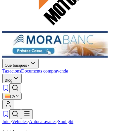
Què busques?
Taxacions
Documents compravenda
Blog
CA
Inici
›
Vehicles
›
Autocaravanes
›
Sunlight