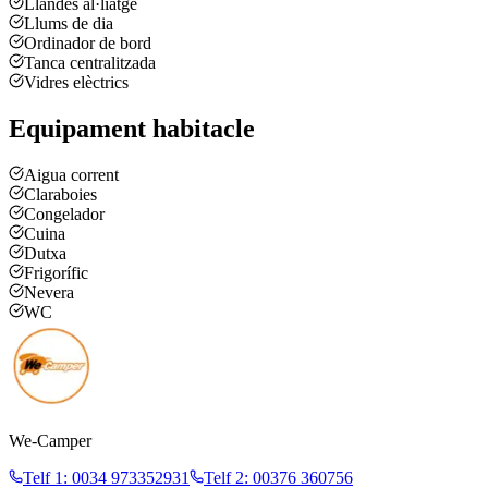
Llandes al·liatge
Llums de dia
Ordinador de bord
Tanca centralitzada
Vidres elèctrics
Equipament habitacle
Aigua corrent
Claraboies
Congelador
Cuina
Dutxa
Frigorífic
Nevera
WC
We-Camper
Telf 1
:
0034 973352931
Telf 2
:
00376 360756