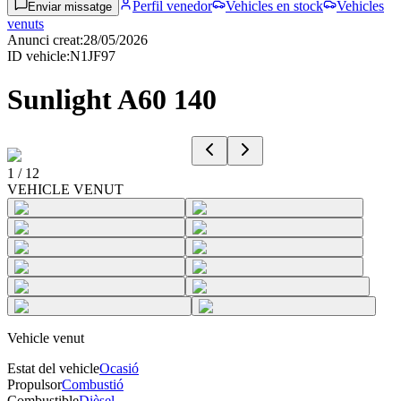
Perfil venedor
Vehicles en stock
Vehicles
Enviar missatge
venuts
Anunci creat
:
28/05/2026
ID vehicle
:
N1JF97
Sunlight A60 140
1
/
12
VEHICLE VENUT
Vehicle venut
Estat del vehicle
Ocasió
Propulsor
Combustió
Combustible
Dièsel