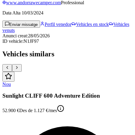
www.andorrawecamper.com
Professional
Data Alta
10/03/2024
Perfil venedor
Vehicles en stock
Vehicles
Enviar missatge
venuts
Anunci creat
:
28/05/2026
ID vehicle
:
N1JF97
Vehicles similars
Nou
Sunlight CLIFF 600 Adventure Edition
52.900 €
Des de
1.127 €
/mes