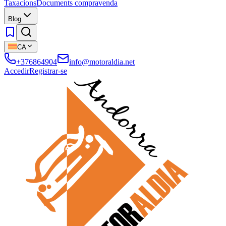
Taxacions
Documents compravenda
Blog
CA
+376864904
info@motoraldia.net
Accedir
Registrar-se