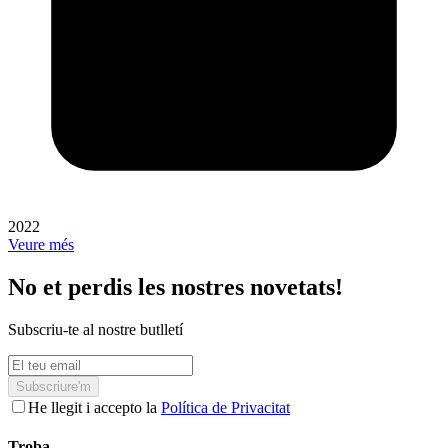
2022
Veure més
No et perdis les nostres novetats!
Subscriu-te al nostre butlletí
Subscriure'm
He llegit i accepto la
Política de Privacitat
Troba