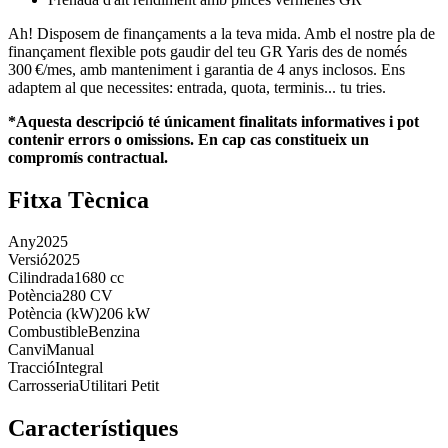
Ah! Disposem de finançaments a la teva mida. Amb el nostre pla de
finançament flexible pots gaudir del teu GR Yaris des de només
300 €/mes, amb manteniment i garantia de 4 anys inclosos. Ens
adaptem al que necessites: entrada, quota, terminis... tu tries.
*Aquesta descripció té únicament finalitats informatives i pot
contenir errors o omissions. En cap cas constitueix un
compromís contractual.
Fitxa Tècnica
Any
2025
Versió
2025
Cilindrada
1680 cc
Potència
280 CV
Potència (kW)
206 kW
Combustible
Benzina
Canvi
Manual
Tracció
Integral
Carrosseria
Utilitari Petit
Característiques