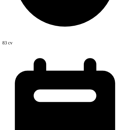
83
cv