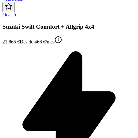
Ocasió
Suzuki Swift Connfort + Allgrip 4x4
21.865 €
Des de
466 €
/mes