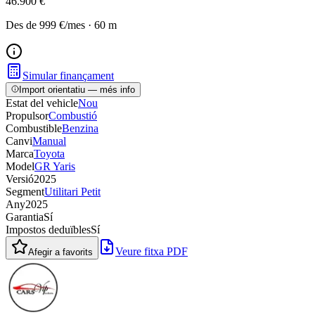
46.900 €
Des de
999 €
/mes
·
60
m
Simular finançament
Import orientatiu — més info
Estat del vehicle
Nou
Propulsor
Combustió
Combustible
Benzina
Canvi
Manual
Marca
Toyota
Model
GR Yaris
Versió
2025
Segment
Utilitari Petit
Any
2025
Garantia
Sí
Impostos deduïbles
Sí
Veure fitxa PDF
Afegir a favorits