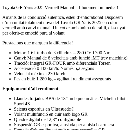
Toyota GR Yaris 2025 Vermell Manual – Lliurament immediat!
Amants de la conducció autèntica, esteu d’enhorabona! Disposem
d’una unitat totalment nova del Toyota GR Yaris 2025 en color
vermell amb canvi manual. Un cotxe amb ànima de ral·li, dissenyat
per oferir-te emoció pura al volant.
Prestacions que marquen la diferència!
Motor: 1.6L turbo de 3 cilindres – 280 CV i 390 Nm
Canvi: Manual de 6 velocitats amb funció iMT (rev matching)
Tracció: Integral GR-FOUR amb diferencials Torsen
Acceleració 0-100 km/h: Només 5,2 segons
Velocitat màxima: 230 km/h
Pes en buit: 1.280 kg – agilitat i rendiment assegurats
Equipament d’alt rendiment
Llandes forjades BBS de 18” amb pneumàtics Michelin Pilot
Sport 4S
Seients esportius en Ultrasuede®
Volant multifunció en cuir amb logo GR
Quadre digital de 12,3” configurable
Suspensió GR esportiva, ajustada per a pista i carretera
Frenada d'alt rendiment amb pinces vermelles GR