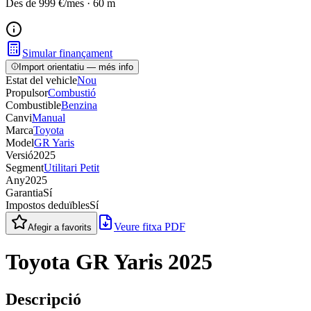
Des de
999 €
/mes
·
60
m
Simular finançament
Import orientatiu — més info
Estat del vehicle
Nou
Propulsor
Combustió
Combustible
Benzina
Canvi
Manual
Marca
Toyota
Model
GR Yaris
Versió
2025
Segment
Utilitari Petit
Any
2025
Garantia
Sí
Impostos deduïbles
Sí
Veure fitxa PDF
Afegir a favorits
Toyota GR Yaris 2025
Descripció