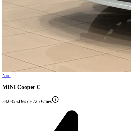
Nou
MINI Cooper C
34.035 €
Des de
725 €
/mes