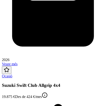
2026
Veure més
Ocasió
Suzuki Swift Club Allgrip 4x4
19.875 €
Des de
424 €
/mes