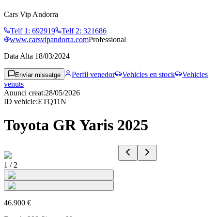
Cars Vip Andorra
Telf 1
:
692919
Telf 2
:
321686
www.carsvipandorra.com
Professional
Data Alta
18/03/2024
Perfil venedor
Vehicles en stock
Vehicles
Enviar missatge
venuts
Anunci creat
:
28/05/2026
ID vehicle
:
ETQ11N
Toyota GR Yaris 2025
1
/
2
46.900 €