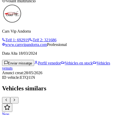
Volant multifunció
Cars Vip Andorra
Telf 1
:
692919
Telf 2
:
321686
www.carsvipandorra.com
Professional
Data Alta
18/03/2024
Perfil venedor
Vehicles en stock
Vehicles
Enviar missatge
venuts
Anunci creat
:
28/05/2026
ID vehicle
:
ETQ11N
Vehicles similars
Nou