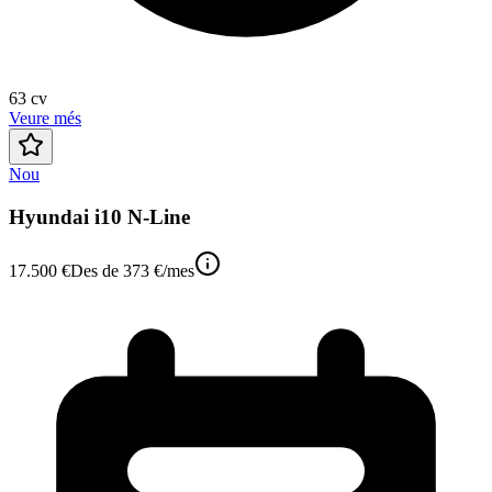
63
cv
Veure més
Nou
Hyundai i10 N-Line
17.500 €
Des de
373 €
/mes