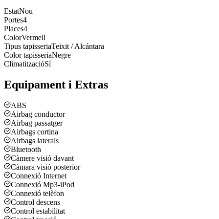
Estat
Nou
Portes
4
Places
4
Color
Vermell
Tipus tapisseria
Teixit / Alcántara
Color tapisseria
Negre
Climatització
Sí
Equipament i Extras
ABS
Airbag conductor
Airbag passatger
Airbags cortina
Airbags laterals
Bluetooth
Càmere visió davant
Càmara visió posterior
Connexió Internet
Connexió Mp3-iPod
Connexió telèfon
Control descens
Control estabilitat