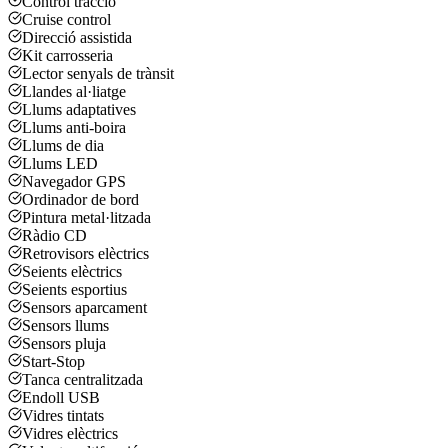
Control tracció
Cruise control
Direcció assistida
Kit carrosseria
Lector senyals de trànsit
Llandes al·liatge
Llums adaptatives
Llums anti-boira
Llums de dia
Llums LED
Navegador GPS
Ordinador de bord
Pintura metal·litzada
Ràdio CD
Retrovisors elèctrics
Seients elèctrics
Seients esportius
Sensors aparcament
Sensors llums
Sensors pluja
Start-Stop
Tanca centralitzada
Endoll USB
Vidres tintats
Vidres elèctrics