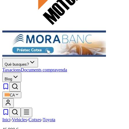
Què busques?
Taxacions
Documents compravenda
Blog
CA
Inici
›
Vehicles
›
Cotxes
›
Toyota