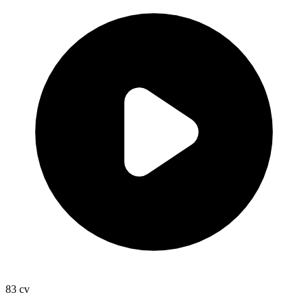
83
cv