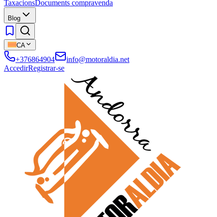
Taxacions
Documents compravenda
Blog
CA
+376864904
info@motoraldia.net
Accedir
Registrar-se