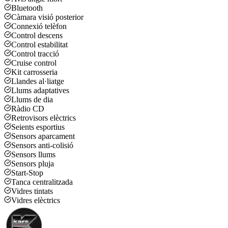
Bluetooth
Càmara visió posterior
Connexió telèfon
Control descens
Control estabilitat
Control tracció
Cruise control
Kit carrosseria
Llandes al·liatge
Llums adaptatives
Llums de dia
Ràdio CD
Retrovisors elèctrics
Seients esportius
Sensors aparcament
Sensors anti-colisió
Sensors llums
Sensors pluja
Start-Stop
Tanca centralitzada
Vidres tintats
Vidres elèctrics