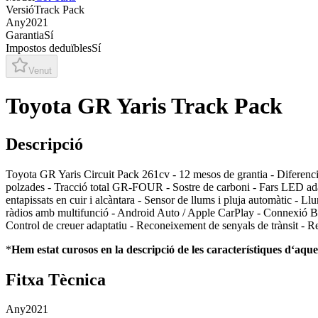
Versió
Track Pack
Any
2021
Garantia
Sí
Impostos deduïbles
Sí
Venut
Toyota GR Yaris Track Pack
Descripció
Toyota GR Yaris Circuit Pack 261cv - 12 mesos de grantia - Diferencial
polzades - Tracció total GR-FOUR - Sostre de carboni - Fars LED adapt
entapissats en cuir i alcàntara - Sensor de llums i pluja automàtic - Llu
ràdios amb multifunció - Android Auto / Apple CarPlay - Connexió Blu
Control de creuer adaptatiu - Reconeixement de senyals de trànsit - Re
*
Hem estat curosos en la descripció de les característiques dʻaque
Fitxa Tècnica
Any
2021