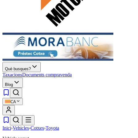
Què busques?
Taxacions
Documents compravenda
Blog
CA
Inici
›
Vehicles
›
Cotxes
›
Toyota