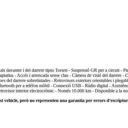
s davanter i del darrere tipus Torsen - Suspensió GR per a circuit - Pin
atius - Accés i arrencada sense clau - Càmera de visió del darrere - C
nes del darrere sobretintades - Retrovisors exteriors orientables i plegabl
etooth per a telèfon mòbil - Connexió USB - Ràdio digital - Assistènci
trovisor interior electrocròmic - Només 10.000 km - Disponible a la nost
st vehicle, però no representen una garantia per errors dʻescriptura