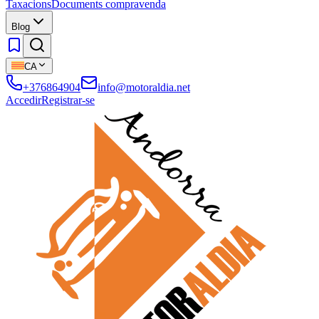
Taxacions
Documents compravenda
Blog
CA
+376864904
info@motoraldia.net
Accedir
Registrar-se