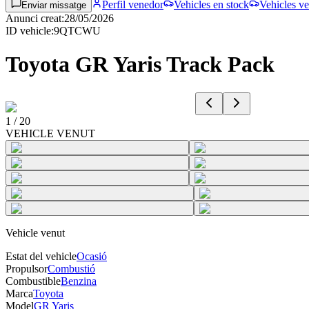
Perfil venedor
Vehicles en stock
Vehicles ve
Enviar missatge
Anunci creat
:
28/05/2026
ID vehicle
:
9QTCWU
Toyota GR Yaris Track Pack
1
/
20
VEHICLE VENUT
Vehicle venut
Estat del vehicle
Ocasió
Propulsor
Combustió
Combustible
Benzina
Marca
Toyota
Model
GR Yaris