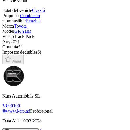
Vehicle venut
Estat del vehicle
Ocasió
Propulsor
Combustió
Combustible
Benzina
Marca
Toyota
Model
GR Yaris
Versió
Track Pack
Any
2021
Garantia
Sí
Impostos deduïbles
Sí
Venut
Kars Automòbils SL
800100
www.kars.ad
Professional
Data Alta
10/03/2024