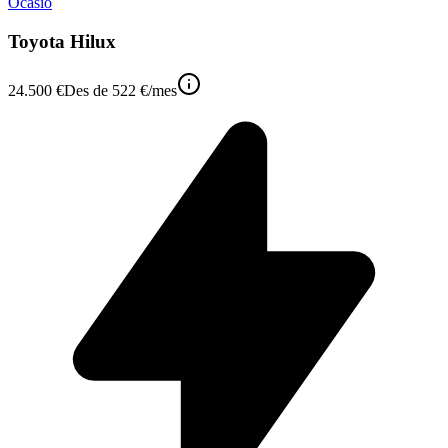
Ocasió
Toyota Hilux
24.500 €
Des de
522 €
/mes