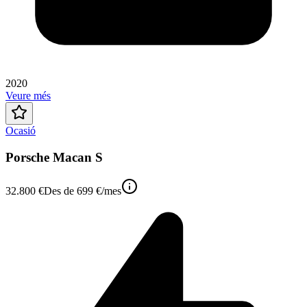
2020
Veure més
Ocasió
Porsche Macan S
32.800 €
Des de
699 €
/mes