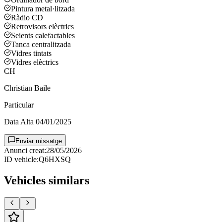
Pintura metal·litzada
Ràdio CD
Retrovisors elèctrics
Seients calefactables
Tanca centralitzada
Vidres tintats
Vidres elèctrics
CH
Christian Baile
Particular
Data Alta
04/01/2025
Enviar missatge
Anunci creat
:
28/05/2026
ID vehicle
:
Q6HXSQ
Vehicles similars