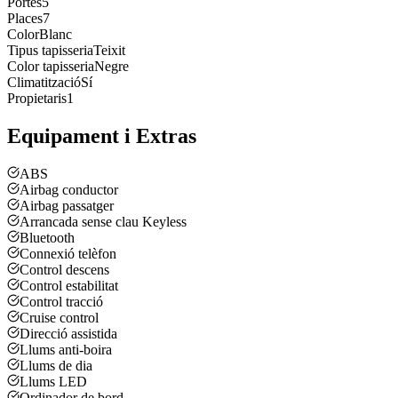
Portes
5
Places
7
Color
Blanc
Tipus tapisseria
Teixit
Color tapisseria
Negre
Climatització
Sí
Propietaris
1
Equipament i Extras
ABS
Airbag conductor
Airbag passatger
Arrancada sense clau Keyless
Bluetooth
Connexió telèfon
Control descens
Control estabilitat
Control tracció
Cruise control
Direcció assistida
Llums anti-boira
Llums de dia
Llums LED
Ordinador de bord