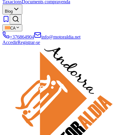
Taxacions
Documents compravenda
Blog
CA
+376864904
info@motoraldia.net
Accedir
Registrar-se