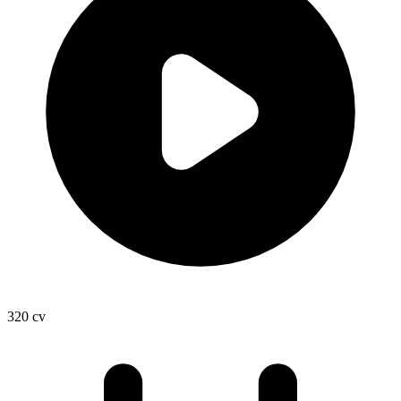
320
cv