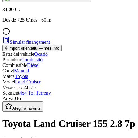
34.000 €
Des de
725 €
/mes
·
60
m
Simular finançament
Import orientatiu — més info
Estat del vehicle
Ocasió
Propulsor
Combustió
Combustible
Dièsel
Canvi
Manual
Marca
Toyota
Model
Land Cruiser
Versió
155 2.8 7p
Segment
4x4 Tot Terreny
Any
2016
Afegir a favorits
Toyota Land Cruiser 155 2.8 7p