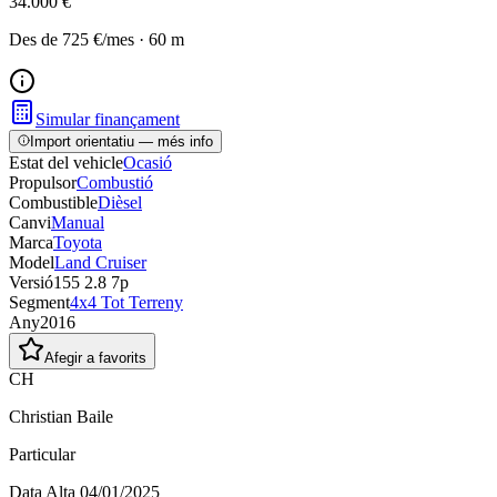
34.000 €
Des de
725 €
/mes
·
60
m
Simular finançament
Import orientatiu — més info
Estat del vehicle
Ocasió
Propulsor
Combustió
Combustible
Dièsel
Canvi
Manual
Marca
Toyota
Model
Land Cruiser
Versió
155 2.8 7p
Segment
4x4 Tot Terreny
Any
2016
Afegir a favorits
CH
Christian Baile
Particular
Data Alta
04/01/2025