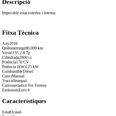
Descripció
Impecable estat exterior i interior.
Fitxa Tècnica
Any
2016
Quilometratge
80.000 km
Versió
155 2.8 7p
Cilindrada
2800 cc
Potència
170 CV
Potència (kW)
125 kW
Combustible
Dièsel
Canvi
Manual
Tracció
Integral
Carrosseria
4x4 Tot Terreny
Emissions
Euro 6
Característiques
Estat
Ocasió