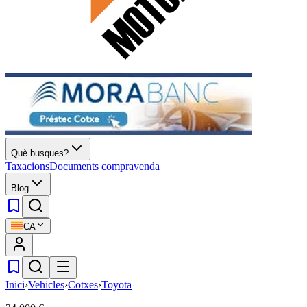
Què busques?
Taxacions
Documents compravenda
Blog
CA
Inici
›
Vehicles
›
Cotxes
›
Toyota