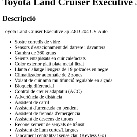
Toyota Land Cruiser Executiv
Descripció
Toyota Land Cruiser Executive 3p 2.8D 204 CV Auto
Sostre corredís de vidre
Sensors d'estacionament del darrere i davanters
Cambra de 360 graus
Seients entapissats en cuir calefactats
Color exterior platí plata metal·litzat
Llanta d'aliatge lleugera de 19 polzades en negre
Climatitzador automàtic de 2 zones
Volant de cuir amb multifunció regulable en alçada
Bloqueig diferencial
Control de creuer adaptatiu (ACC)
Advertència de distància
Assistent de carril
Assistent d'arrencada en pendent
Assistent de frenada d'emergència
Assistent de descens de turons
Reconeixement de senyals de trànsit
Assistent de llum curtes/Llargues
Tancament centralitzat sense clau (Keyless-Go)