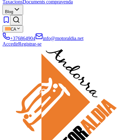
Taxacions
Documents compravenda
Blog
CA
+376864904
info@motoraldia.net
Accedir
Registrar-se