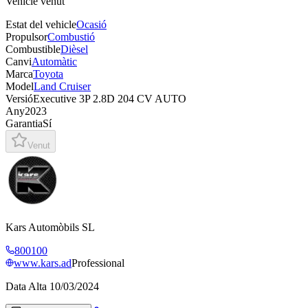
Vehicle venut
Estat del vehicle
Ocasió
Propulsor
Combustió
Combustible
Dièsel
Canvi
Automàtic
Marca
Toyota
Model
Land Cruiser
Versió
Executive 3P 2.8D 204 CV AUTO
Any
2023
Garantia
Sí
Venut
Kars Automòbils SL
800100
www.kars.ad
Professional
Data Alta
10/03/2024