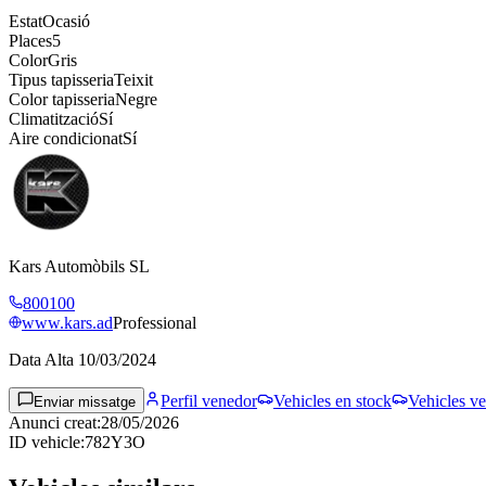
Estat
Ocasió
Places
5
Color
Gris
Tipus tapisseria
Teixit
Color tapisseria
Negre
Climatització
Sí
Aire condicionat
Sí
Kars Automòbils SL
800100
www.kars.ad
Professional
Data Alta
10/03/2024
Perfil venedor
Vehicles en stock
Vehicles ve
Enviar missatge
Anunci creat
:
28/05/2026
ID vehicle
:
782Y3O