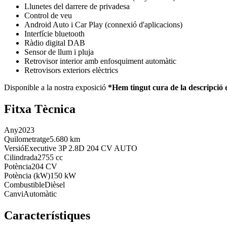
Llunetes del darrere de privadesa
Control de veu
Android Auto i Car Play (connexió d'aplicacions)
Interfície bluetooth
Ràdio digital DAB
Sensor de llum i pluja
Retrovisor interior amb enfosquiment automàtic
Retrovisors exteriors elèctrics
Disponible a la nostra exposició
*Hem tingut cura de la descripció d
Fitxa Tècnica
Any
2023
Quilometratge
5.680 km
Versió
Executive 3P 2.8D 204 CV AUTO
Cilindrada
2755 cc
Potència
204 CV
Potència (kW)
150 kW
Combustible
Dièsel
Canvi
Automàtic
Característiques