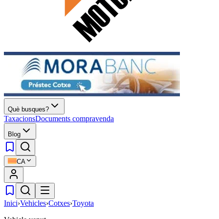
Què busques?
Taxacions
Documents compravenda
Blog
CA
Inici
›
Vehicles
›
Cotxes
›
Toyota