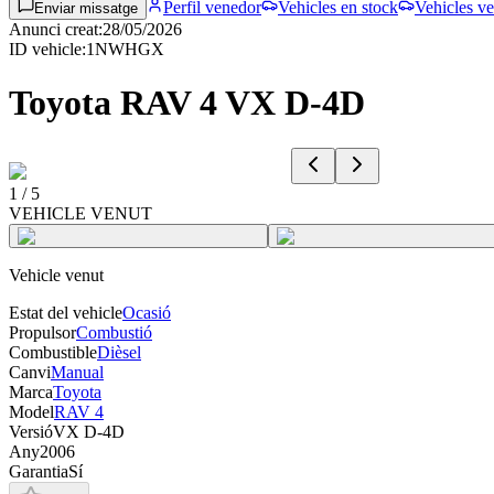
Perfil venedor
Vehicles en stock
Vehicles ve
Enviar missatge
Anunci creat
:
28/05/2026
ID vehicle
:
1NWHGX
Toyota RAV 4 VX D-4D
1
/
5
VEHICLE VENUT
Vehicle venut
Estat del vehicle
Ocasió
Propulsor
Combustió
Combustible
Dièsel
Canvi
Manual
Marca
Toyota
Model
RAV 4
Versió
VX D-4D
Any
2006
Garantia
Sí