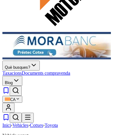
Què busques?
Taxacions
Documents compravenda
Blog
CA
Inici
›
Vehicles
›
Cotxes
›
Toyota