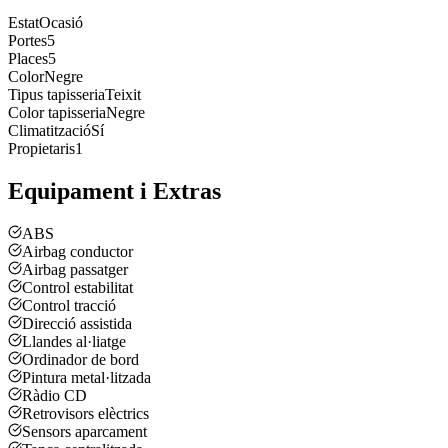
Estat
Ocasió
Portes
5
Places
5
Color
Negre
Tipus tapisseria
Teixit
Color tapisseria
Negre
Climatització
Sí
Propietaris
1
Equipament i Extras
ABS
Airbag conductor
Airbag passatger
Control estabilitat
Control tracció
Direcció assistida
Llandes al·liatge
Ordinador de bord
Pintura metal·litzada
Ràdio CD
Retrovisors elèctrics
Sensors aparcament