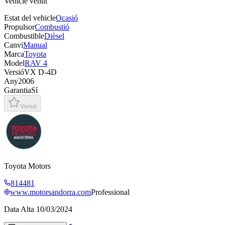
Vehicle venut
Estat del vehicle
Ocasió
Propulsor
Combustió
Combustible
Dièsel
Canvi
Manual
Marca
Toyota
Model
RAV 4
Versió
VX D-4D
Any
2006
Garantia
Sí
Venut
Toyota Motors
814481
www.motorsandorra.com
Professional
Data Alta
10/03/2024