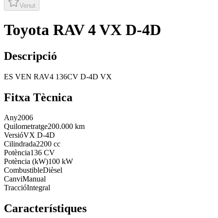
Venut
Toyota RAV 4 VX D-4D
Descripció
ES VEN RAV4 136CV D-4D VX
Fitxa Tècnica
Any
2006
Quilometratge
200.000 km
Versió
VX D-4D
Cilindrada
2200 cc
Potència
136 CV
Potència (kW)
100 kW
Combustible
Dièsel
Canvi
Manual
Tracció
Integral
Característiques