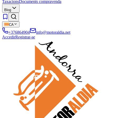
Taxacions
Documents compravenda
Blog
CA
+376864904
info@motoraldia.net
Accedir
Registrar-se