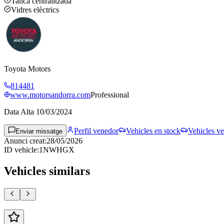
Tanca centralitzada
Vidres elèctrics
Toyota Motors
814481
www.motorsandorra.com
Professional
Data Alta
10/03/2024
Perfil venedor
Vehicles en stock
Vehicles ve
Enviar missatge
Anunci creat
:
28/05/2026
ID vehicle
:
1NWHGX
Vehicles similars