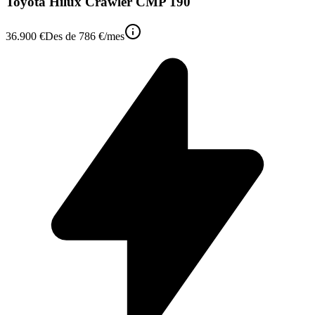
Toyota Hilux Crawler CMP 190
36.900 €
Des de
786 €
/mes