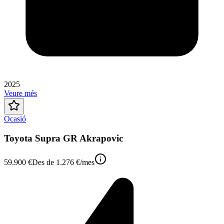
2025
Veure més
Ocasió
Toyota Supra GR Akrapovic
59.900 €
Des de
1.276 €
/mes