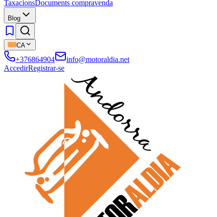
Taxacions
Documents compravenda
Blog
CA
+376864904
info@motoraldia.net
Accedir
Registrar-se