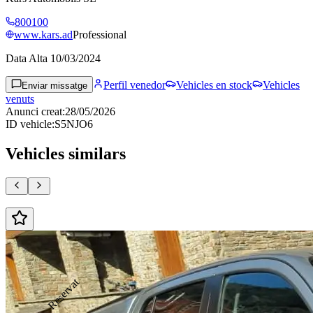
800100
www.kars.ad
Professional
Data Alta
10/03/2024
Perfil venedor
Vehicles en stock
Vehicles
Enviar missatge
venuts
Anunci creat
:
28/05/2026
ID vehicle
:
S5NJO6
Vehicles similars
Reservat