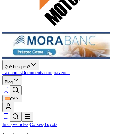
Què busques?
Taxacions
Documents compravenda
Blog
CA
Inici
›
Vehicles
›
Cotxes
›
Toyota