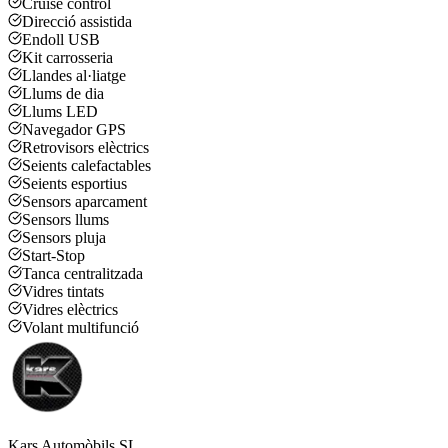
Cruise control
Direcció assistida
Endoll USB
Kit carrosseria
Llandes al·liatge
Llums de dia
Llums LED
Navegador GPS
Retrovisors elèctrics
Seients calefactables
Seients esportius
Sensors aparcament
Sensors llums
Sensors pluja
Start-Stop
Tanca centralitzada
Vidres tintats
Vidres elèctrics
Volant multifunció
Kars Automòbils SL