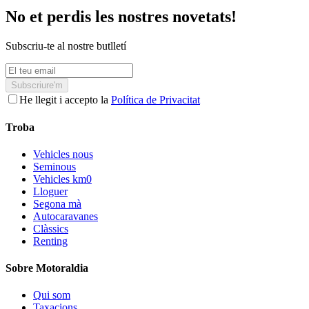
No et perdis les nostres novetats!
Subscriu-te al nostre butlletí
Subscriure'm
He llegit i accepto la
Política de Privacitat
Troba
Vehicles nous
Seminous
Vehicles km0
Lloguer
Segona mà
Autocaravanes
Clàssics
Renting
Sobre Motoraldia
Qui som
Taxacions