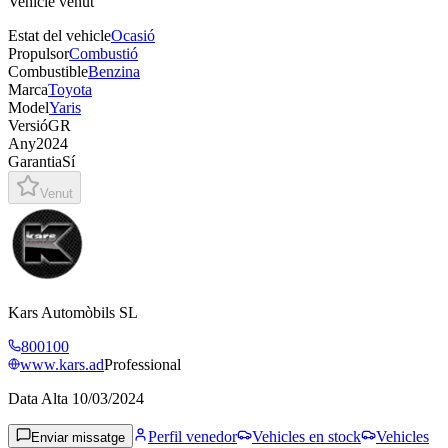
Vehicle venut
Estat del vehicle
Ocasió
Propulsor
Combustió
Combustible
Benzina
Marca
Toyota
Model
Yaris
Versió
GR
Any
2024
Garantia
Sí
Venut
Kars Automòbils SL
800100
www.kars.ad
Professional
Data Alta
10/03/2024
Perfil venedor
Vehicles en stock
Vehicles
Enviar missatge