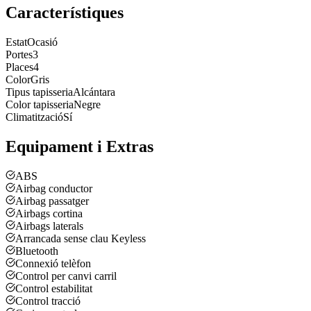
Característiques
Estat
Ocasió
Portes
3
Places
4
Color
Gris
Tipus tapisseria
Alcántara
Color tapisseria
Negre
Climatització
Sí
Equipament i Extras
ABS
Airbag conductor
Airbag passatger
Airbags cortina
Airbags laterals
Arrancada sense clau Keyless
Bluetooth
Connexió telèfon
Control per canvi carril
Control estabilitat
Control tracció