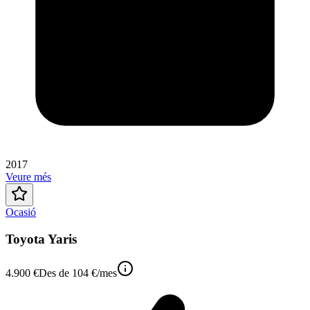
2017
Veure més
Ocasió
Toyota Yaris
4.900 €
Des de
104 €
/mes