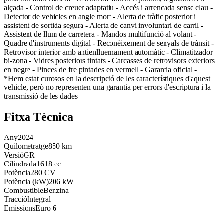
alçada - Control de creuer adaptatiu - Accés i arrencada sense clau -
Detector de vehicles en angle mort - Alerta de tràfic posterior i
assistent de sortida segura - Alerta de canvi involuntari de carril -
Assistent de llum de carretera - Mandos multifunció al volant -
Quadre d'instruments digital - Reconèixement de senyals de trànsit -
Retrovisor interior amb antienlluernament automàtic - Climatitzador
bi-zona - Vidres posteriors tintats - Carcasses de retrovisors exteriors
en negre - Pinces de fre pintades en vermell - Garantia oficial -
*Hem estat curosos en la descripció de les característiques d'aquest
vehicle, però no representen una garantia per errors d'escriptura i la
transmissió de les dades
Fitxa Tècnica
Any
2024
Quilometratge
850 km
Versió
GR
Cilindrada
1618 cc
Potència
280 CV
Potència (kW)
206 kW
Combustible
Benzina
Tracció
Integral
Emissions
Euro 6