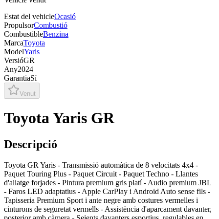
Estat del vehicle
Ocasió
Propulsor
Combustió
Combustible
Benzina
Marca
Toyota
Model
Yaris
Versió
GR
Any
2024
Garantia
Sí
Venut
Toyota Yaris GR
Descripció
Toyota GR Yaris - Transmissió automàtica de 8 velocitats 4x4 -
Paquet Touring Plus - Paquet Circuit - Paquet Techno - Llantes
d'aliatge forjades - Pintura premium gris platí - Audio premium JBL
- Faros LED adaptatius - Apple CarPlay i Android Auto sense fils -
Tapisseria Premium Sport i ante negre amb costures vermelles i
cinturons de seguretat vermells - Assistència d'aparcament davanter,
posterior amb càmera - Seients davanters esportius, regulables en