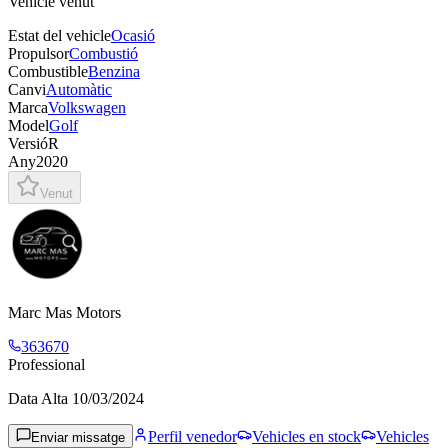
Vehicle venut
Estat del vehicle
Ocasió
Propulsor
Combustió
Combustible
Benzina
Canvi
Automàtic
Marca
Volkswagen
Model
Golf
Versió
R
Any
2020
Venut
Marc Mas Motors
363670
Professional
Data Alta
10/03/2024
Perfil venedor
Vehicles en stock
Vehicles
Enviar missatge