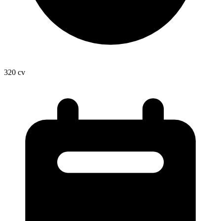
320
cv