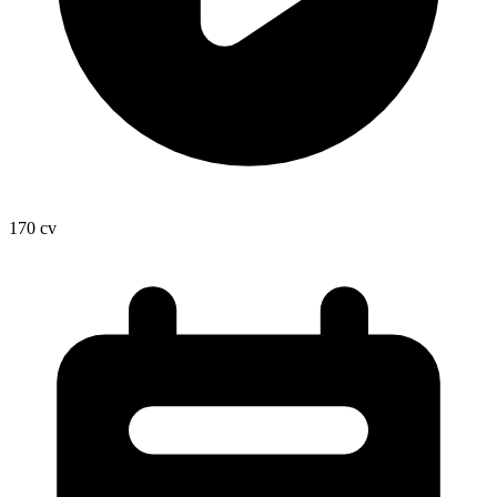
170
cv