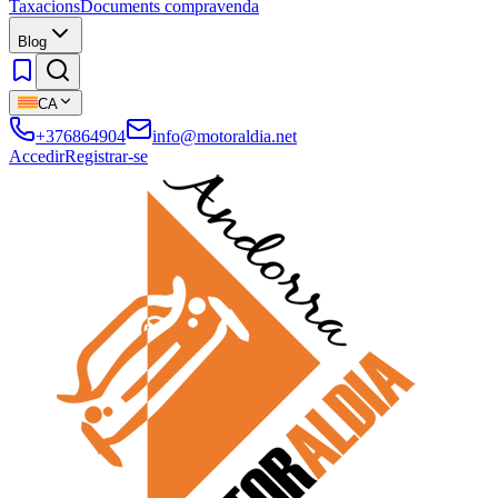
Taxacions
Documents compravenda
Blog
CA
+376864904
info@motoraldia.net
Accedir
Registrar-se