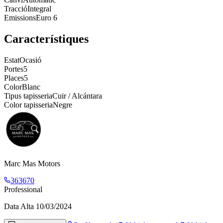
Tracció
Integral
Emissions
Euro 6
Característiques
Estat
Ocasió
Portes
5
Places
5
Color
Blanc
Tipus tapisseria
Cuir / Alcántara
Color tapisseria
Negre
Marc Mas Motors
363670
Professional
Data Alta
10/03/2024