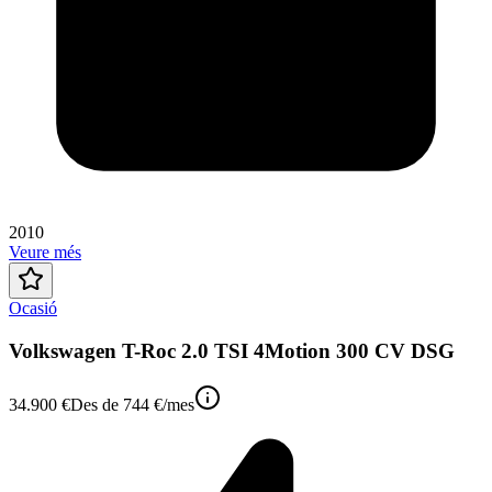
2010
Veure més
Ocasió
Volkswagen T-Roc 2.0 TSI 4Motion 300 CV DSG
34.900 €
Des de
744 €
/mes