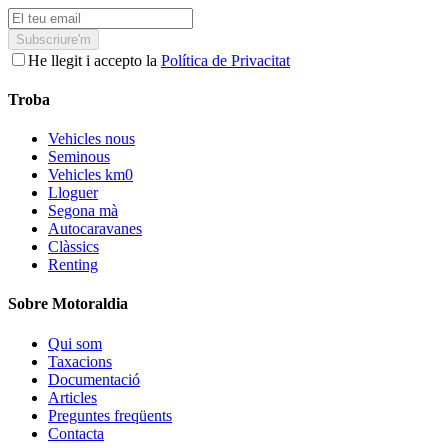
Subscriure'm
He llegit i accepto la
Política de Privacitat
Troba
Vehicles nous
Seminous
Vehicles km0
Lloguer
Segona mà
Autocaravanes
Clàssics
Renting
Sobre Motoraldia
Qui som
Taxacions
Documentació
Articles
Preguntes freqüents
Contacta