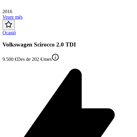
2016
Veure més
Ocasió
Volkswagen Scirocco 2.0 TDI
9.500 €
Des de
202 €
/mes