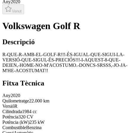
Any
2020
Venut
Volkswagen Golf R
Descripció
R-QUE-R-AMB-EL-GOLF-R!!!-ÉS-IGUAL-QUE-SIGUI-LA-
VERSIÓ-QUE-SIGUI,-ÉS-PRECIÓS!!!-I-AQUEST-8-QUE-
DEIEN,-HOME-NO-M'ACOSTUMO.-DONCS-SRSSS,-JO-JA-
M'HE-ACOSTUMAT!!
Fitxa Tècnica
Any
2020
Quilometratge
22.000 km
Versió
R
Cilindrada
1984 cc
Potència
320 CV
Potència (kW)
235 kW
Combustible
Benzina
Canvi
Automàtic