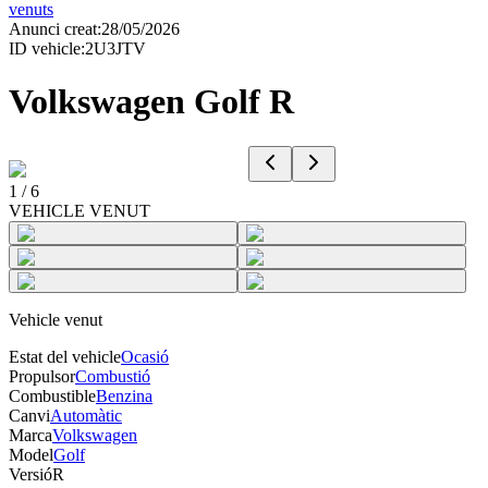
venuts
Anunci creat
:
28/05/2026
ID vehicle
:
2U3JTV
Volkswagen Golf R
1
/
6
VEHICLE VENUT
Vehicle venut
Estat del vehicle
Ocasió
Propulsor
Combustió
Combustible
Benzina
Canvi
Automàtic
Marca
Volkswagen
Model
Golf
Versió
R