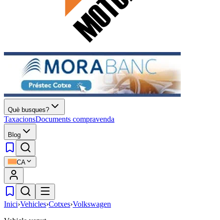
Què busques?
Taxacions
Documents compravenda
Blog
CA
Inici
›
Vehicles
›
Cotxes
›
Volkswagen