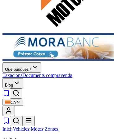
Què busques?
Taxacions
Documents compravenda
Blog
CA
Inici
›
Vehicles
›
Motos
›
Zontes