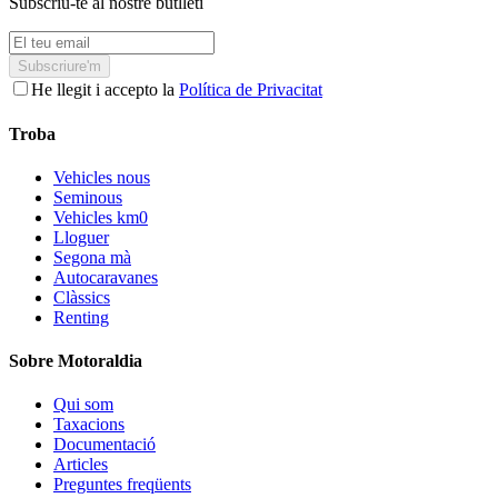
Subscriu-te al nostre butlletí
Subscriure'm
He llegit i accepto la
Política de Privacitat
Troba
Vehicles nous
Seminous
Vehicles km0
Lloguer
Segona mà
Autocaravanes
Clàssics
Renting
Sobre Motoraldia
Qui som
Taxacions
Documentació
Articles
Preguntes freqüents