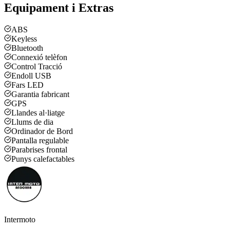
Equipament i Extras
ABS
Keyless
Bluetooth
Connexió telèfon
Control Tracció
Endoll USB
Fars LED
Garantia fabricant
GPS
Llandes al·liatge
Llums de dia
Ordinador de Bord
Pantalla regulable
Parabrises frontal
Punys calefactables
Intermoto