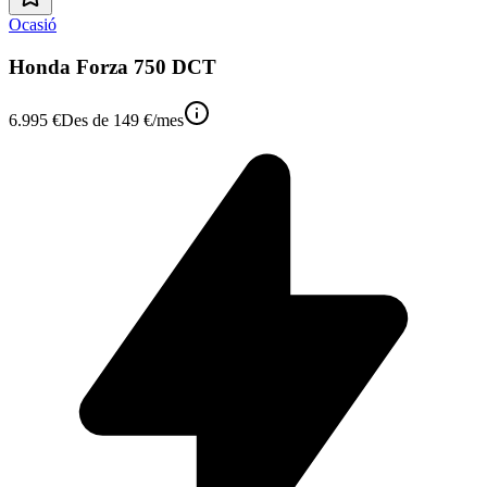
Ocasió
Honda Forza 750 DCT
6.995 €
Des de
149 €
/mes