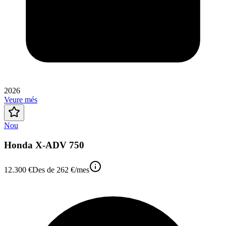
2026
Veure més
Nou
Honda X-ADV 750
12.300 €
Des de
262 €
/mes