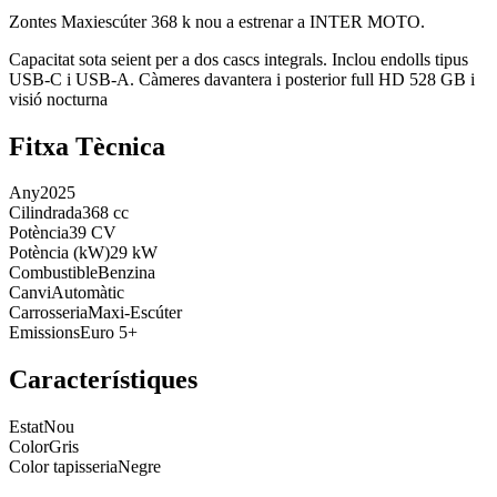
Zontes Maxiescúter 368 k nou a estrenar a INTER MOTO.
Capacitat sota seient per a dos cascs integrals. Inclou endolls tipus
USB-C i USB-A. Càmeres davantera i posterior full HD 528 GB i
visió nocturna
Fitxa Tècnica
Any
2025
Cilindrada
368 cc
Potència
39 CV
Potència (kW)
29 kW
Combustible
Benzina
Canvi
Automàtic
Carrosseria
Maxi-Escúter
Emissions
Euro 5+
Característiques
Estat
Nou
Color
Gris
Color tapisseria
Negre