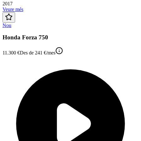
2017
Veure més
Nou
Honda Forza 750
11.300 €
Des de
241 €
/mes