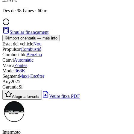
4.595 €
Des de
98 €
/mes
·
60
m
Simular finançament
Import orientatiu — més info
Estat del vehicle
Nou
Propulsor
Combustió
Combustible
Benzina
Canvi
Automàtic
Marca
Zontes
Model
368K
Segment
Maxi-Escúter
Any
2025
Garantia
Sí
Veure fitxa PDF
Afegir a favorits
Intermoto