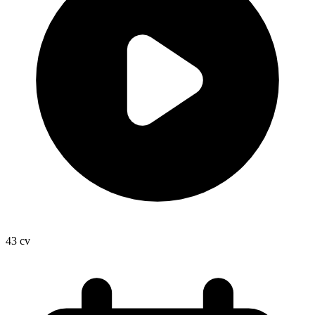
43
cv