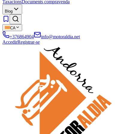
Taxacions
Documents compravenda
Blog
CA
+376864904
info@motoraldia.net
Accedir
Registrar-se