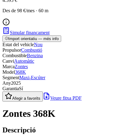
4.595 €
Des de
98 €
/mes
·
60
m
Simular finançament
Import orientatiu — més info
Estat del vehicle
Nou
Propulsor
Combustió
Combustible
Benzina
Canvi
Automàtic
Marca
Zontes
Model
368K
Segment
Maxi-Escúter
Any
2025
Garantia
Sí
Veure fitxa PDF
Afegir a favorits
Zontes 368K
Descripció