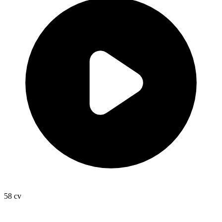
58
cv