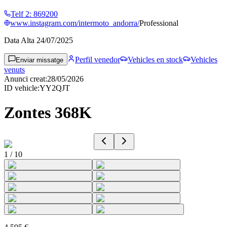
Telf 2
:
869200
www.instagram.com/intermoto_andorra/
Professional
Data Alta
24/07/2025
Perfil venedor
Vehicles en stock
Vehicles
Enviar missatge
venuts
Anunci creat
:
28/05/2026
ID vehicle
:
YY2QJT
Zontes 368K
1
/
10