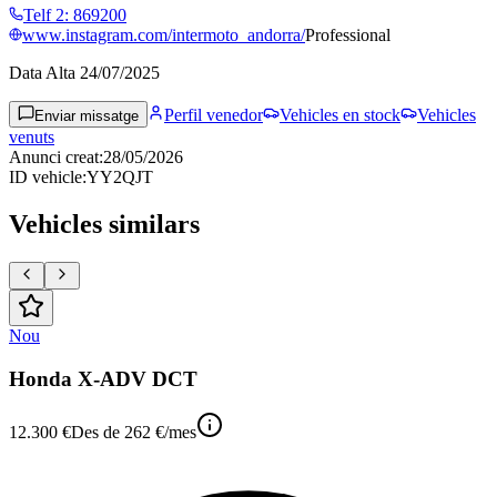
Telf 2
:
869200
www.instagram.com/intermoto_andorra/
Professional
Data Alta
24/07/2025
Perfil venedor
Vehicles en stock
Vehicles
Enviar missatge
venuts
Anunci creat
:
28/05/2026
ID vehicle
:
YY2QJT
Vehicles similars
Nou
Honda X-ADV DCT
12.300 €
Des de
262 €
/mes