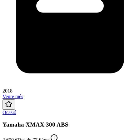
2018
Veure més
Ocasió
Yamaha XMAX 300 ABS
3.600 €
Des de
77 €
/mes