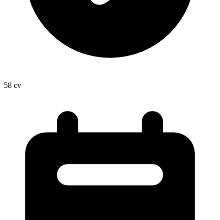
58
cv