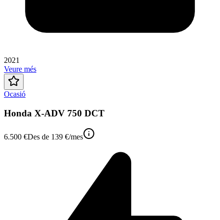
2021
Veure més
Ocasió
Honda X-ADV 750 DCT
6.500 €
Des de
139 €
/mes