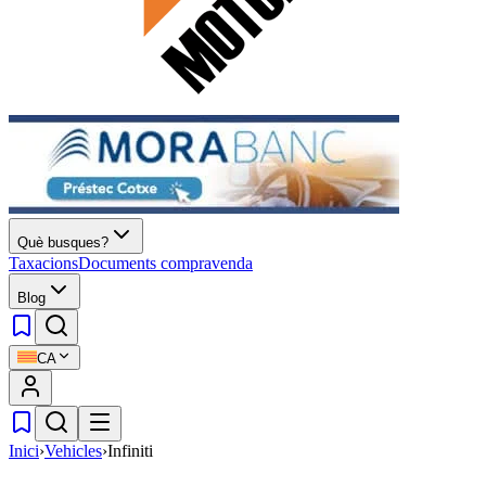
Què busques?
Taxacions
Documents compravenda
Blog
CA
Inici
›
Vehicles
›
Infiniti