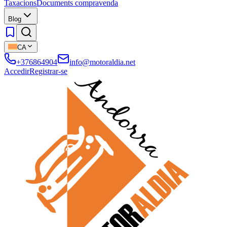
Taxacions
Documents compravenda
Blog
CA
+376864904
info@motoraldia.net
Accedir
Registrar-se