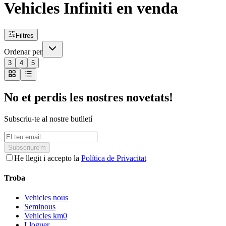
Vehicles Infiniti en venda
Filtres
Ordenar per
3
4
5
No et perdis les nostres novetats!
Subscriu-te al nostre butlletí
Subscriure'm
He llegit i accepto la
Política de Privacitat
Troba
Vehicles nous
Seminous
Vehicles km0
Lloguer