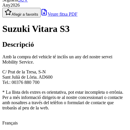
Any
2026
Veure fitxa PDF
Afegir a favorits
Suzuki Vitara S3
Descripció
Amb la compra del vehicle té inclòs un any del nostre servei
Mobility Service.
C/ Prat de la Tresa, S-N
Sant Julià de Lòria. AD600
Tel.: 00376 880 700
* La llista dels extres es orientativa, pot estar incompleta o errònia.
Per a més informació dirigeix-te al nostre concessionari o contacte
amb nosaltres a través del telèfon o formulari de contacte que
trobaràs al peu de la web.
Français