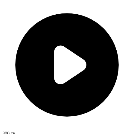
300
cv