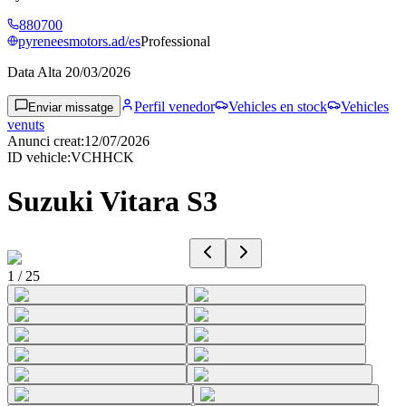
880700
pyreneesmotors.ad/es
Professional
Data Alta
20/03/2026
Perfil venedor
Vehicles en stock
Vehicles
Enviar missatge
venuts
Anunci creat
:
12/07/2026
ID vehicle
:
VCHHCK
Suzuki Vitara S3
1
/
25