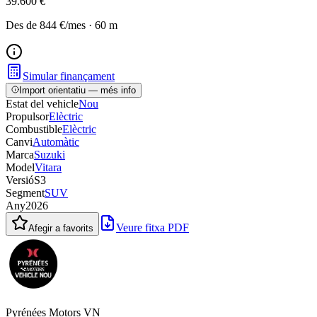
39.600 €
Des de
844 €
/mes
·
60
m
Simular finançament
Import orientatiu — més info
Estat del vehicle
Nou
Propulsor
Elèctric
Combustible
Elèctric
Canvi
Automàtic
Marca
Suzuki
Model
Vitara
Versió
S3
Segment
SUV
Any
2026
Veure fitxa PDF
Afegir a favorits
Pyrénées Motors VN