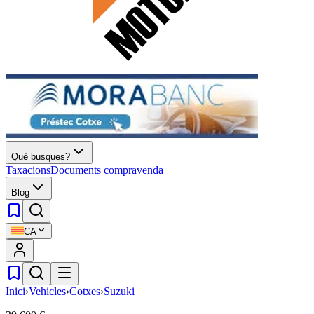
Què busques?
Taxacions
Documents compravenda
Blog
CA
Inici
›
Vehicles
›
Cotxes
›
Suzuki