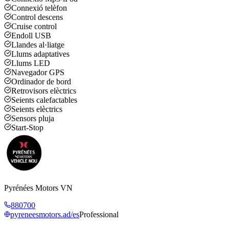
Connexió telèfon
Control descens
Cruise control
Endoll USB
Llandes al·liatge
Llums adaptatives
Llums LED
Navegador GPS
Ordinador de bord
Retrovisors elèctrics
Seients calefactables
Seients elèctrics
Sensors pluja
Start-Stop
Pyrénées Motors VN
880700
pyreneesmotors.ad/es
Professional