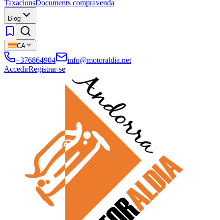
Taxacions
Documents compravenda
Blog
CA
+376864904
info@motoraldia.net
Accedir
Registrar-se