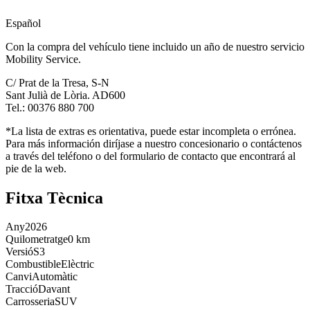
Español
Con la compra del vehículo tiene incluido un año de nuestro servicio
Mobility Service.
C/ Prat de la Tresa, S-N
Sant Julià de Lòria. AD600
Tel.: 00376 880 700
*La lista de extras es orientativa, puede estar incompleta o errónea.
Para más información diríjase a nuestro concesionario o contáctenos
a través del teléfono o del formulario de contacto que encontrará al
pie de la web.
Fitxa Tècnica
Any
2026
Quilometratge
0 km
Versió
S3
Combustible
Elèctric
Canvi
Automàtic
Tracció
Davant
Carrosseria
SUV