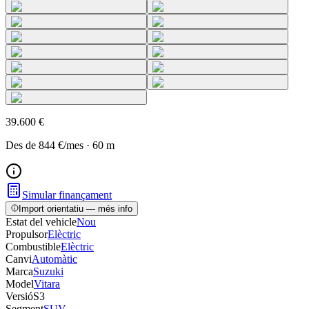
39.600 €
Des de
844 €
/mes
·
60
m
Simular finançament
Import orientatiu — més info
Estat del vehicle
Nou
Propulsor
Elèctric
Combustible
Elèctric
Canvi
Automàtic
Marca
Suzuki
Model
Vitara
Versió
S3
Segment
SUV