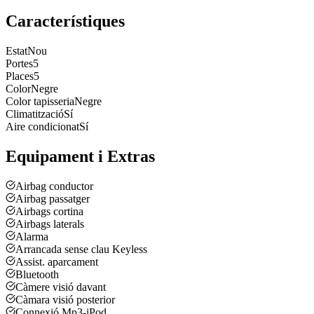
Característiques
Estat
Nou
Portes
5
Places
5
Color
Negre
Color tapisseria
Negre
Climatització
Sí
Aire condicionat
Sí
Equipament i Extras
Airbag conductor
Airbag passatger
Airbags cortina
Airbags laterals
Alarma
Arrancada sense clau Keyless
Assist. aparcament
Bluetooth
Càmere visió davant
Càmara visió posterior
Connexió Mp3-iPod