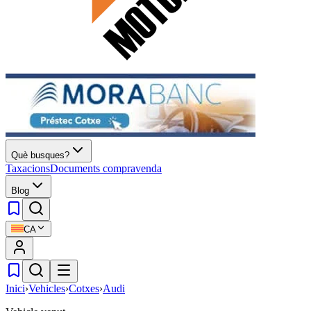
Què busques?
Taxacions
Documents compravenda
Blog
CA
Inici
›
Vehicles
›
Cotxes
›
Audi