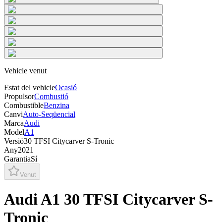
Vehicle venut
Estat del vehicle
Ocasió
Propulsor
Combustió
Combustible
Benzina
Canvi
Auto-Seqüencial
Marca
Audi
Model
A1
Versió
30 TFSI Citycarver S-Tronic
Any
2021
Garantia
Sí
Venut
Audi A1 30 TFSI Citycarver S-
Tronic