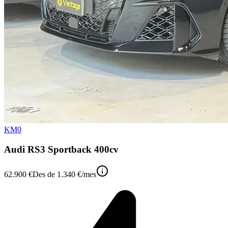
KM0
Audi RS3 Sportback 400cv
62.900 €
Des de
1.340 €
/mes