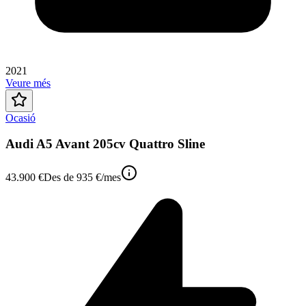
2021
Veure més
Ocasió
Audi A5 Avant 205cv Quattro Sline
43.900 €
Des de
935 €
/mes