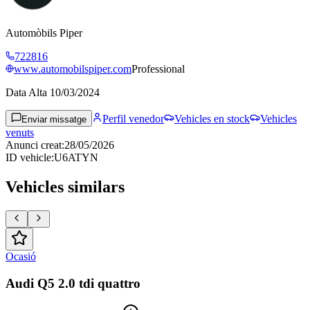
Automòbils Piper
722816
www.automobilspiper.com
Professional
Data Alta
10/03/2024
Perfil venedor
Vehicles en stock
Vehicles
Enviar missatge
venuts
Anunci creat
:
28/05/2026
ID vehicle
:
U6ATYN
Vehicles similars
Ocasió
Audi Q5 2.0 tdi quattro