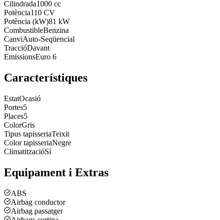
Cilindrada
1000 cc
Potència
110 CV
Potència (kW)
81 kW
Combustible
Benzina
Canvi
Auto-Seqüencial
Tracció
Davant
Emissions
Euro 6
Característiques
Estat
Ocasió
Portes
5
Places
5
Color
Gris
Tipus tapisseria
Teixit
Color tapisseria
Negre
Climatització
Sí
Equipament i Extras
ABS
Airbag conductor
Airbag passatger
Airbags cortina