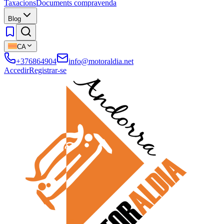
Taxacions
Documents compravenda
Blog
CA
+376864904
info@motoraldia.net
Accedir
Registrar-se