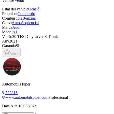
Vehicle venut
Estat del vehicle
Ocasió
Propulsor
Combustió
Combustible
Benzina
Canvi
Auto-Seqüencial
Marca
Audi
Model
A1
Versió
30 TFSI Citycarver S-Tronic
Any
2021
Garantia
Sí
Venut
Automòbils Piper
722816
www.automobilspiper.com
Professional
Data Alta
10/03/2024