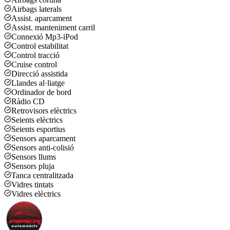
Airbags laterals
Assist. aparcament
Assist. manteniment carril
Connexió Mp3-iPod
Control estabilitat
Control tracció
Cruise control
Direcció assistida
Llandes al·liatge
Ordinador de bord
Ràdio CD
Retrovisors elèctrics
Seients elèctrics
Seients esportius
Sensors aparcament
Sensors anti-colisió
Sensors llums
Sensors pluja
Tanca centralitzada
Vidres tintats
Vidres elèctrics