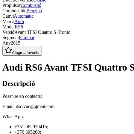
Propulsor
Combustió
Combustible
Benzina
Canvi
Automàtic
Marca
Audi
Model
RS6
Versió
Avant TFSI Quattro S-Tronic
Segment
Familiar
Any
2015
Afegir a favorits
Audi RS6 Avant TFSI Quattro S
Descripció
Posar-se en contacte:
Email: dsc.vnc@gmail.com
WhatsApp:
+351 962979415;
+376 395260;