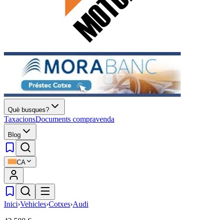
Què busques?
Taxacions
Documents compravenda
Blog
CA
Inici
›
Vehicles
›
Cotxes
›
Audi