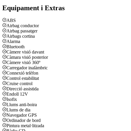
Equipament i Extras
ABS
Airbag conductor
Airbag passatger
Airbags cortina
Alarma
Bluetooth
Càmere visió davant
Càmara visió posterior
Càmere visió 360º
Carregador inalàmbric
Connexió telèfon
Control estabilitat
Cruise control
Direcció assistida
Endoll 12V
Isofix
Llums anti-boira
Llums de dia
Navegador GPS
Ordinador de bord
Pintura metal·litzada
Ràdio CD