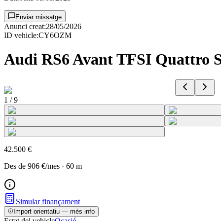
Enviar missatge
Anunci creat
:
28/05/2026
ID vehicle
:
CY6OZM
Audi RS6 Avant TFSI Quattro S
1
/
9
42.500 €
Des de
906 €
/mes
·
60
m
Simular finançament
Import orientatiu — més info
Estat del vehicle
Ocasió