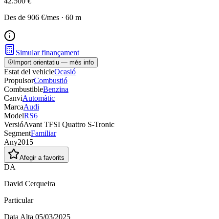
42.500 €
Des de
906 €
/mes
·
60
m
Simular finançament
Import orientatiu — més info
Estat del vehicle
Ocasió
Propulsor
Combustió
Combustible
Benzina
Canvi
Automàtic
Marca
Audi
Model
RS6
Versió
Avant TFSI Quattro S-Tronic
Segment
Familiar
Any
2015
Afegir a favorits
DA
David Cerqueira
Particular
Data Alta
05/03/2025