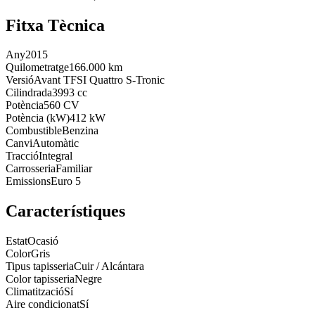
Fitxa Tècnica
Any
2015
Quilometratge
166.000 km
Versió
Avant TFSI Quattro S-Tronic
Cilindrada
3993 cc
Potència
560 CV
Potència (kW)
412 kW
Combustible
Benzina
Canvi
Automàtic
Tracció
Integral
Carrosseria
Familiar
Emissions
Euro 5
Característiques
Estat
Ocasió
Color
Gris
Tipus tapisseria
Cuir / Alcántara
Color tapisseria
Negre
Climatització
Sí
Aire condicionat
Sí