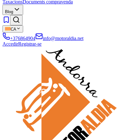
Taxacions
Documents compravenda
Blog
CA
+376864904
info@motoraldia.net
Accedir
Registrar-se