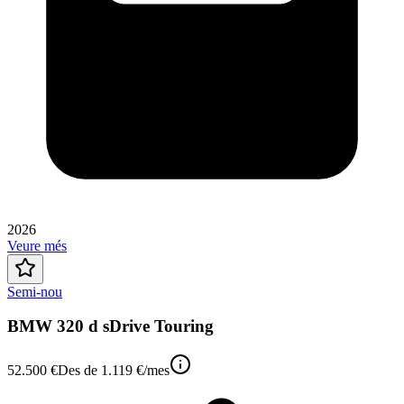
2026
Veure més
Semi-nou
BMW 320 d sDrive Touring
52.500 €
Des de
1.119 €
/mes