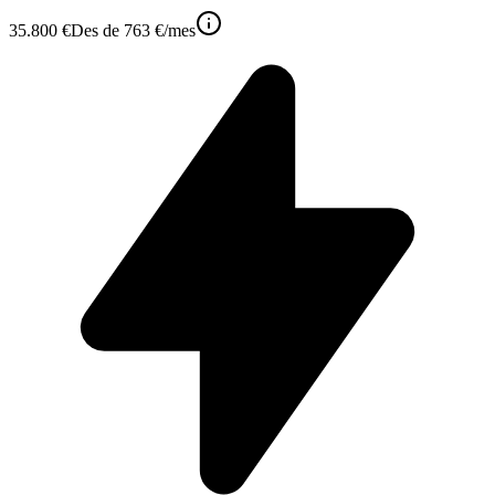
35.800 €
Des de
763 €
/mes