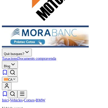
Què busques?
Taxacions
Documents compravenda
Blog
CA
Inici
›
Vehicles
›
Cotxes
›
BMW