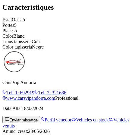
Característiques
Estat
Ocasió
Portes
5
Places
5
Color
Blanc
Tipus tapisseria
Cuir
Color tapisseria
Negre
Cars Vip Andorra
Telf 1
:
692919
Telf 2
:
321686
www.carsvipandorra.com
Professional
Data Alta
18/03/2024
Perfil venedor
Vehicles en stock
Vehicles
Enviar missatge
venuts
Anunci creat
:
28/05/2026