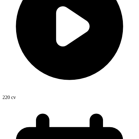
220
cv