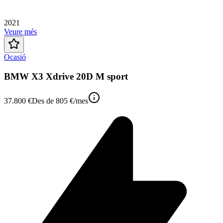
2021
Veure més
Ocasió
BMW X3 Xdrive 20D M sport
37.800 €
Des de
805 €
/mes