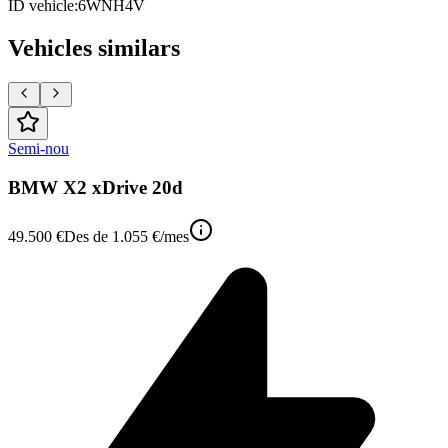
ID vehicle
:
6WNH4V
Vehicles similars
Semi-nou
BMW X2 xDrive 20d
49.500 €
Des de
1.055 €
/mes