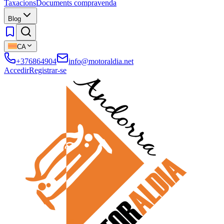
Taxacions
Documents compravenda
Blog
CA
+376864904
info@motoraldia.net
Accedir
Registrar-se