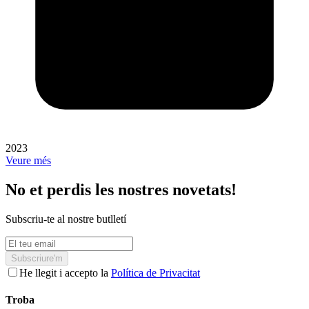
2023
Veure més
No et perdis les nostres novetats!
Subscriu-te al nostre butlletí
Subscriure'm
He llegit i accepto la
Política de Privacitat
Troba