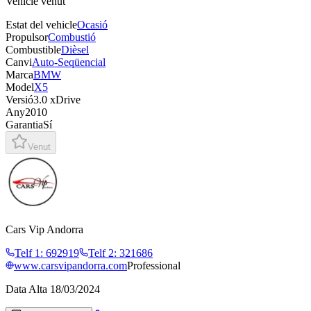
Vehicle venut
Estat del vehicle
Ocasió
Propulsor
Combustió
Combustible
Dièsel
Canvi
Auto-Seqüencial
Marca
BMW
Model
X5
Versió
3.0 xDrive
Any
2010
Garantia
Sí
Venut
Cars Vip Andorra
Telf 1
:
692919
Telf 2
:
321686
www.carsvipandorra.com
Professional
Data Alta
18/03/2024