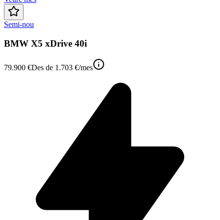
Semi-nou
BMW X5 xDrive 40i
79.900 €
Des de
1.703 €
/mes