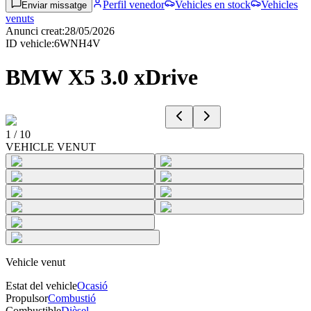
Perfil venedor
Vehicles en stock
Vehicles
Enviar missatge
venuts
Anunci creat
:
28/05/2026
ID vehicle
:
6WNH4V
BMW X5 3.0 xDrive
1
/
10
VEHICLE VENUT
Vehicle venut
Estat del vehicle
Ocasió
Propulsor
Combustió
Combustible
Dièsel