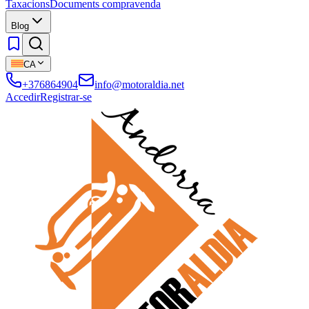
Taxacions
Documents compravenda
Blog
CA
+376864904
info@motoraldia.net
Accedir
Registrar-se