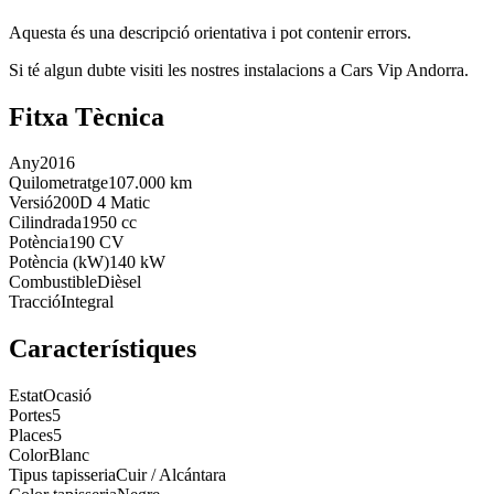
Aquesta és una descripció orientativa i pot contenir errors.
Si té algun dubte visiti les nostres instalacions a Cars Vip Andorra.
Fitxa Tècnica
Any
2016
Quilometratge
107.000 km
Versió
200D 4 Matic
Cilindrada
1950 cc
Potència
190 CV
Potència (kW)
140 kW
Combustible
Dièsel
Tracció
Integral
Característiques
Estat
Ocasió
Portes
5
Places
5
Color
Blanc
Tipus tapisseria
Cuir / Alcántara