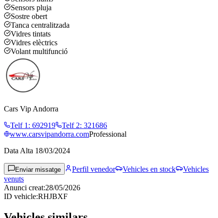
Sensors pluja
Sostre obert
Tanca centralitzada
Vidres tintats
Vidres elèctrics
Volant multifunció
Cars Vip Andorra
Telf 1
:
692919
Telf 2
:
321686
www.carsvipandorra.com
Professional
Data Alta
18/03/2024
Perfil venedor
Vehicles en stock
Vehicles
Enviar missatge
venuts
Anunci creat
:
28/05/2026
ID vehicle
:
RHJBXF
Vehicles similars