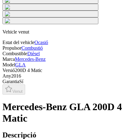
Vehicle venut
Estat del vehicle
Ocasió
Propulsor
Combustió
Combustible
Dièsel
Marca
Mercedes-Benz
Model
GLA
Versió
200D 4 Matic
Any
2016
Garantia
Sí
Venut
Mercedes-Benz GLA 200D 4
Matic
Descripció