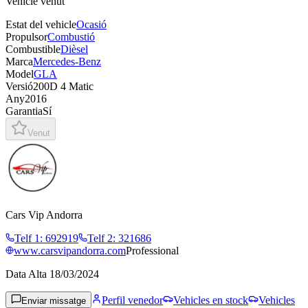
Vehicle venut
Estat del vehicle
Ocasió
Propulsor
Combustió
Combustible
Dièsel
Marca
Mercedes-Benz
Model
GLA
Versió
200D 4 Matic
Any
2016
Garantia
Sí
Venut
Cars Vip Andorra
Telf 1
:
692919
Telf 2
:
321686
www.carsvipandorra.com
Professional
Data Alta
18/03/2024
Perfil venedor
Vehicles en stock
Vehicles
Enviar missatge