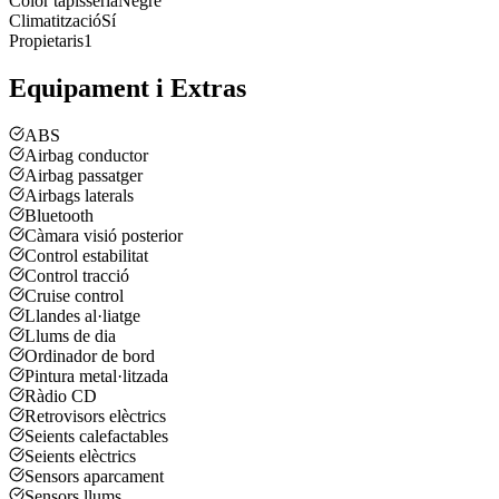
Color tapisseria
Negre
Climatització
Sí
Propietaris
1
Equipament i Extras
ABS
Airbag conductor
Airbag passatger
Airbags laterals
Bluetooth
Càmara visió posterior
Control estabilitat
Control tracció
Cruise control
Llandes al·liatge
Llums de dia
Ordinador de bord
Pintura metal·litzada
Ràdio CD
Retrovisors elèctrics
Seients calefactables
Seients elèctrics
Sensors aparcament
Sensors llums