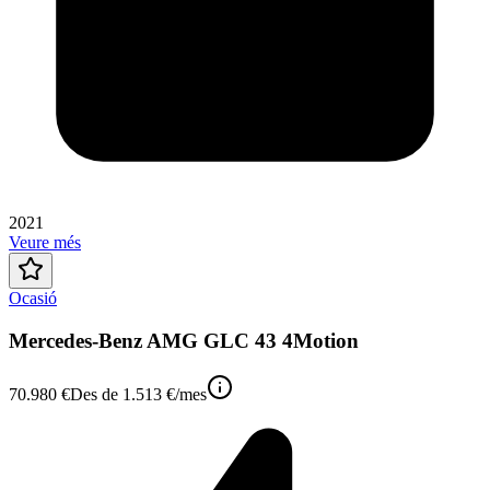
2021
Veure més
Ocasió
Mercedes-Benz AMG GLC 43 4Motion
70.980 €
Des de
1.513 €
/mes