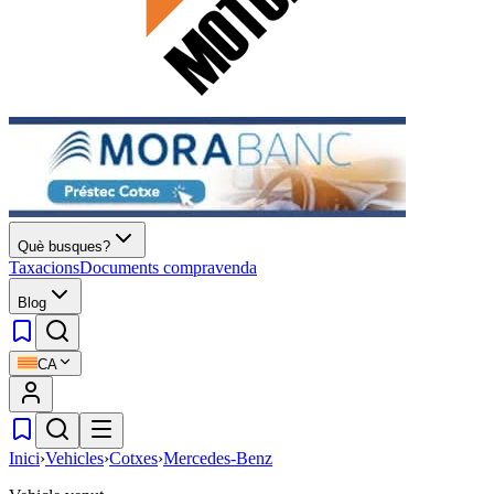
Què busques?
Taxacions
Documents compravenda
Blog
CA
Inici
›
Vehicles
›
Cotxes
›
Mercedes-Benz