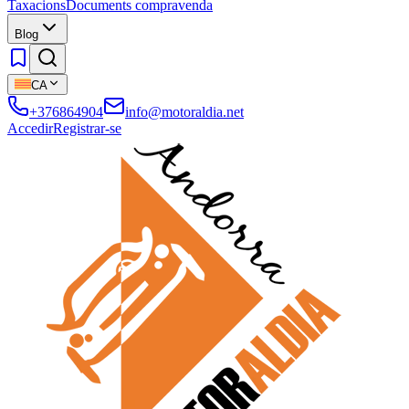
Taxacions
Documents compravenda
Blog
CA
+376864904
info@motoraldia.net
Accedir
Registrar-se