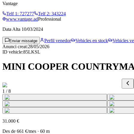
Vantage
Telf 1
:
727277
Telf 2
:
343224
www.vantage.ad
Professional
Data Alta
10/03/2024
Perfil venedor
Vehicles en stock
Vehicles ve
Enviar missatge
Anunci creat
:
28/05/2026
ID vehicle
:
85LKSL
MINI COOPER COUNTRYMA
1
/
8
31.000 €
Des de
661 €
/mes
·
60
m