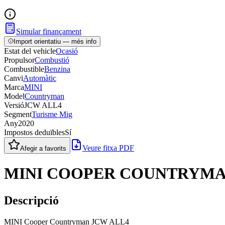
Simular finançament
Import orientatiu — més info
Estat del vehicle
Ocasió
Propulsor
Combustió
Combustible
Benzina
Canvi
Automàtic
Marca
MINI
Model
Countryman
Versió
JCW ALL4
Segment
Turisme Mig
Any
2020
Impostos deduïbles
Sí
Veure fitxa PDF
Afegir a favorits
MINI COOPER COUNTRYMA
Descripció
MINI Cooper Countryman JCW ALL4