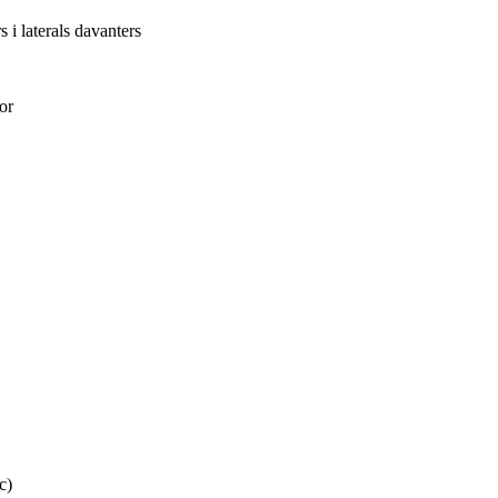
 i laterals davanters
or
c)