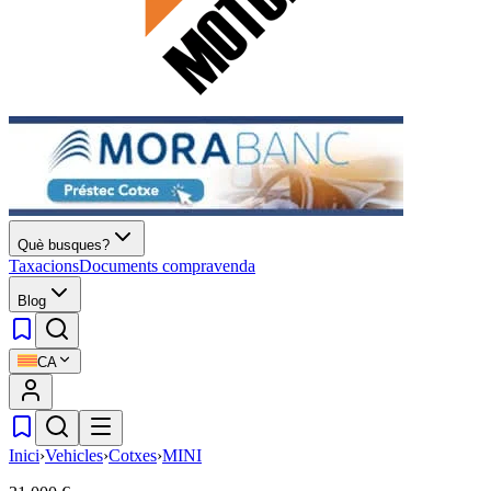
Què busques?
Taxacions
Documents compravenda
Blog
CA
Inici
›
Vehicles
›
Cotxes
›
MINI