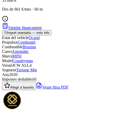
31.000 €
Des de
661 €
/mes
·
60
m
Simular finançament
Import orientatiu — més info
Estat del vehicle
Ocasió
Propulsor
Combustió
Combustible
Benzina
Canvi
Automàtic
Marca
MINI
Model
Countryman
Versió
JCW ALL4
Segment
Turisme Mig
Any
2020
Impostos deduïbles
Sí
Veure fitxa PDF
Afegir a favorits