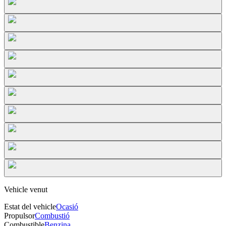
Vehicle venut
Estat del vehicle
Ocasió
Propulsor
Combustió
Combustible
Benzina