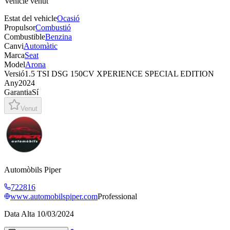
Vehicle venut
Estat del vehicle
Ocasió
Propulsor
Combustió
Combustible
Benzina
Canvi
Automàtic
Marca
Seat
Model
Arona
Versió
1.5 TSI DSG 150CV XPERIENCE SPECIAL EDITION
Any
2024
Garantia
Sí
Venut
Automòbils Piper
722816
www.automobilspiper.com
Professional
Data Alta
10/03/2024