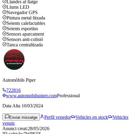
Llandes al·liatge
Llums LED
Navegador GPS
Pintura metal·litzada
Seients calefactables
Seients esportius
Sensors aparcament
Sensors anti-colisió
Tanca centralitzada
Automòbils Piper
722816
www.automobilspiper.com
Professional
Data Alta
10/03/2024
Perfil venedor
Vehicles en stock
Vehicles
Enviar missatge
venuts
Anunci creat
:
28/05/2026
ID vehicle
:
7WPE5E