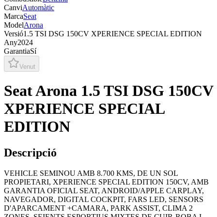
Canvi
Automàtic
Marca
Seat
Model
Arona
Versió
1.5 TSI DSG 150CV XPERIENCE SPECIAL EDITION
Any
2024
Garantia
Sí
Venut
Seat Arona 1.5 TSI DSG 150CV
XPERIENCE SPECIAL
EDITION
Descripció
VEHICLE SEMINOU AMB 8.700 KMS, DE UN SOL
PROPIETARI, XPERIENCE SPECIAL EDITION 150CV, AMB
GARANTIA OFICIAL SEAT, ANDROID/APPLE CARPLAY,
NAVEGADOR, DIGITAL COCKPIT, FARS LED, SENSORS
D'APARCAMENT +CAMARA, PARK ASSIST, CLIMA 2
ZONES, SEIENTS ESPORTIUS MIXTES DE CUIR-ROBA I