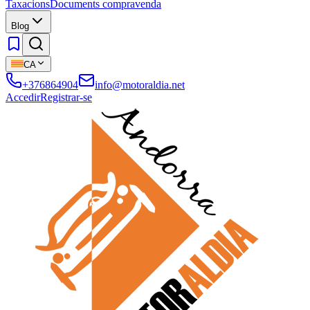
Taxacions
Documents compravenda
Blog
CA
+376864904
info@motoraldia.net
Accedir
Registrar-se