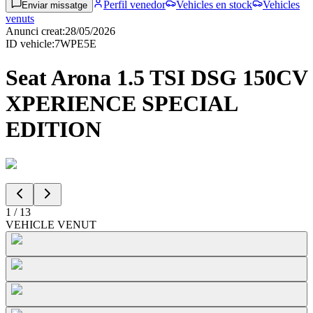
Perfil venedor
Vehicles en stock
Vehicles
Enviar missatge
venuts
Anunci creat
:
28/05/2026
ID vehicle
:
7WPE5E
Seat Arona 1.5 TSI DSG 150CV
XPERIENCE SPECIAL
EDITION
1
/
13
VEHICLE VENUT