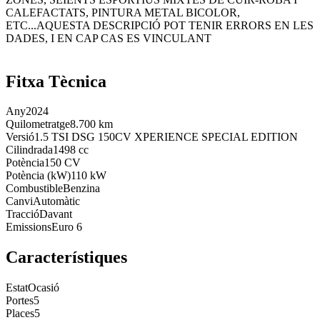
CALEFACTATS, PINTURA METAL BICOLOR,
ETC...AQUESTA DESCRIPCIÓ POT TENIR ERRORS EN LES
DADES, I EN CAP CAS ES VINCULANT
Fitxa Tècnica
Any
2024
Quilometratge
8.700 km
Versió
1.5 TSI DSG 150CV XPERIENCE SPECIAL EDITION
Cilindrada
1498 cc
Potència
150 CV
Potència (kW)
110 kW
Combustible
Benzina
Canvi
Automàtic
Tracció
Davant
Emissions
Euro 6
Característiques
Estat
Ocasió
Portes
5
Places
5