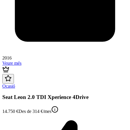
2016
Veure més
Ocasió
Seat Leon 2.0 TDI Xperience 4Drive
14.750 €
Des de
314 €
/mes