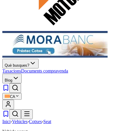
Què busques?
Taxacions
Documents compravenda
Blog
CA
Inici
›
Vehicles
›
Cotxes
›
Seat