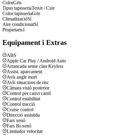
Color
Gris
Tipus tapisseria
Teixit / Cuir
Color tapisseria
Gris
Climatització
Sí
Aire condicionat
Sí
Propietaris
1
Equipament i Extras
ABS
Apple Car Play / Android Auto
Arrancada sense clau Keyless
Assist. aparcament
Avís angle mort
Avís situacions de risc
Càmara visió posterior
Control per canvi carril
Control estabilitat
Control tracció
Cruise control
Direcció assistida
Fars xenó
Fars Bi-xenó
Limitador velocitat