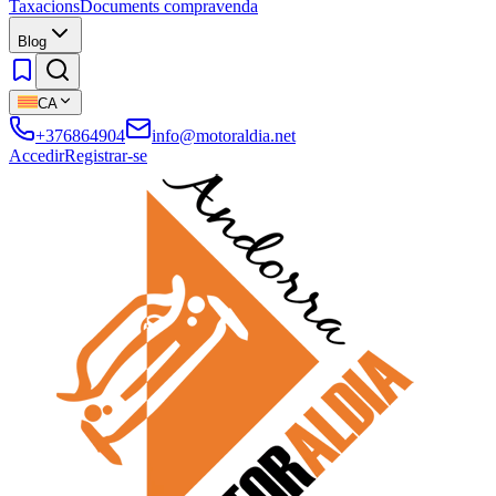
Taxacions
Documents compravenda
Blog
CA
+376864904
info@motoraldia.net
Accedir
Registrar-se