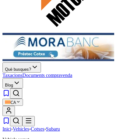
Què busques?
Taxacions
Documents compravenda
Blog
CA
Inici
›
Vehicles
›
Cotxes
›
Subaru