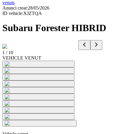
venuts
Anunci creat
:
28/05/2026
ID vehicle
:
XJZTQA
Subaru Forester HIBRID
1
/
10
VEHICLE VENUT
Vehicle venut