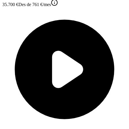
35.700 €
Des de
761 €
/mes