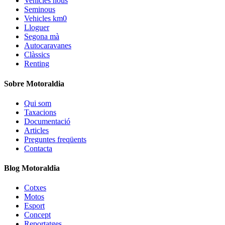
Vehicles nous
Seminous
Vehicles km0
Lloguer
Segona mà
Autocaravanes
Clàssics
Renting
Sobre Motoraldia
Qui som
Taxacions
Documentació
Articles
Preguntes freqüents
Contacta
Blog Motoraldia
Cotxes
Motos
Esport
Concept
Reportatges