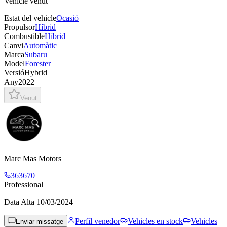
Vehicle venut
Estat del vehicle
Ocasió
Propulsor
Híbrid
Combustible
Híbrid
Canvi
Automàtic
Marca
Subaru
Model
Forester
Versió
Hybrid
Any
2022
Venut
Marc Mas Motors
363670
Professional
Data Alta
10/03/2024
Perfil venedor
Vehicles en stock
Vehicles
Enviar missatge