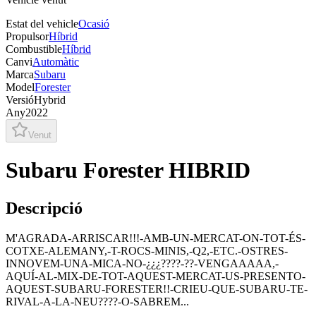
Estat del vehicle
Ocasió
Propulsor
Híbrid
Combustible
Híbrid
Canvi
Automàtic
Marca
Subaru
Model
Forester
Versió
Hybrid
Any
2022
Venut
Subaru Forester HIBRID
Descripció
M'AGRADA-ARRISCAR!!!-AMB-UN-MERCAT-ON-TOT-ÉS-
COTXE-ALEMANY,-T-ROCS-MINIS,-Q2,-ETC.-OSTRES-
INNOVEM-UNA-MICA-NO-¿¿¿????-??-VENGAAAAA,-
AQUÍ-AL-MIX-DE-TOT-AQUEST-MERCAT-US-PRESENTO-
AQUEST-SUBARU-FORESTER!!-CRIEU-QUE-SUBARU-TE-
RIVAL-A-LA-NEU????-O-SABREM...