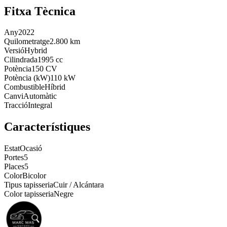
Fitxa Tècnica
Any
2022
Quilometratge
2.800 km
Versió
Hybrid
Cilindrada
1995 cc
Potència
150 CV
Potència (kW)
110 kW
Combustible
Híbrid
Canvi
Automàtic
Tracció
Integral
Característiques
Estat
Ocasió
Portes
5
Places
5
Color
Bicolor
Tipus tapisseria
Cuir / Alcántara
Color tapisseria
Negre