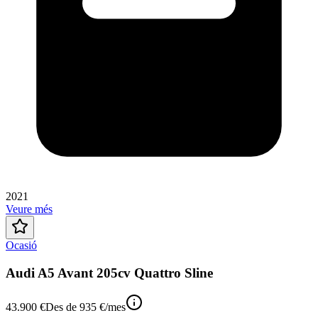
2021
Veure més
Ocasió
Audi A5 Avant 205cv Quattro Sline
43.900 €
Des de
935 €
/mes