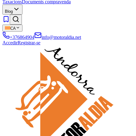
Taxacions
Documents compravenda
Blog
CA
+376864904
info@motoraldia.net
Accedir
Registrar-se