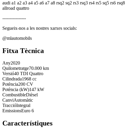
audi a1 a2 a3 a4 a5 a6 a7 a8 rsq2 sq2 rs3 rsq3 rs4 rs5 sq5 rs6 rsq8
allroad quattro
----------------
Segueix-nos a les nostres xarxes socials:
@mlautomobils
Fitxa Tècnica
Any
2020
Quilometratge
70.000 km
Versió
40 TDI Quattro
Cilindrada
1968 cc
Potència
200 CV
Potència (kW)
147 kW
Combustible
Dièsel
Canvi
Automàtic
Tracció
Integral
Emissions
Euro 6
Característiques