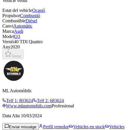
Vehicle venut
Estat del vehicle
Ocasió
Propulsor
Combustió
Combustible
Dièsel
Canvi
Automàtic
Marca
Audi
Model
Q3
Versió
40 TDI Quattro
Any
2020
Venut
ML Automòbils
Telf 1
:
803624
Telf 2
:
683624
Www.mlautomobils.com
Professional
Data Alta
10/03/2024
Perfil venedor
Vehicles en stock
Vehicles
Enviar missatge