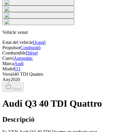
Vehicle venut
Estat del vehicle
Ocasió
Propulsor
Combustió
Combustible
Dièsel
Canvi
Automàtic
Marca
Audi
Model
Q3
Versió
40 TDI Quattro
Any
2020
Venut
Audi Q3 40 TDI Quattro
Descripció
Es VEN Audi Q3 40 TDI Quattro en perfecte estat.