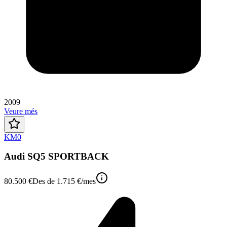
2009
Veure més
KM0
Audi SQ5 SPORTBACK
80.500 €
Des de
1.715 €
/mes