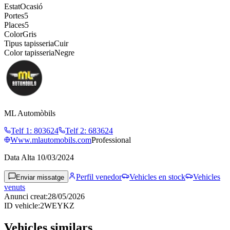
Estat
Ocasió
Portes
5
Places
5
Color
Gris
Tipus tapisseria
Cuir
Color tapisseria
Negre
ML Automòbils
Telf 1
:
803624
Telf 2
:
683624
Www.mlautomobils.com
Professional
Data Alta
10/03/2024
Perfil venedor
Vehicles en stock
Vehicles
Enviar missatge
venuts
Anunci creat
:
28/05/2026
ID vehicle
:
2WEYKZ
Vehicles similars