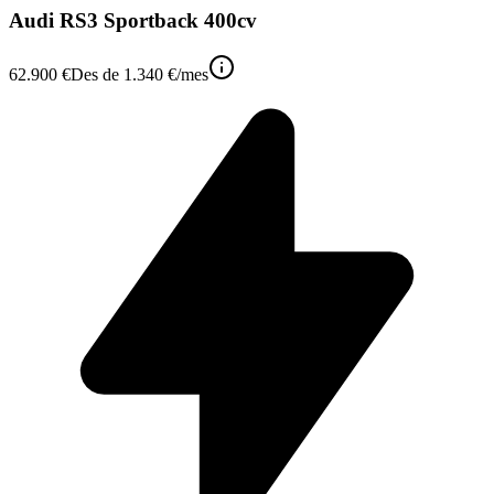
Audi RS3 Sportback 400cv
62.900 €
Des de
1.340 €
/mes