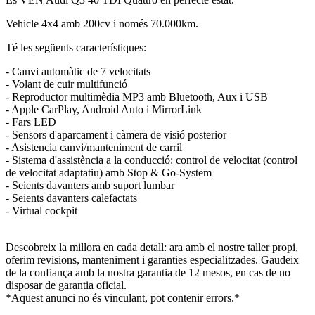
Vehicle 4x4 amb 200cv i només 70.000km.
Té les següents característiques:
- Canvi automàtic de 7 velocitats
- Volant de cuir multifunció
- Reproductor multimèdia MP3 amb Bluetooth, Aux i USB
- Apple CarPlay, Android Auto i MirrorLink
- Fars LED
- Sensors d'aparcament i càmera de visió posterior
- Asistencia canvi/manteniment de carril
- Sistema d'assistència a la conducció: control de velocitat (control
de velocitat adaptatiu) amb Stop & Go-System
- Seients davanters amb suport lumbar
- Seients davanters calefactats
- Virtual cockpit
Descobreix la millora en cada detall: ara amb el nostre taller propi,
oferim revisions, manteniment i garanties especialitzades. Gaudeix
de la confiança amb la nostra garantia de 12 mesos, en cas de no
disposar de garantia oficial.
*Aquest anunci no és vinculant, pot contenir errors.*