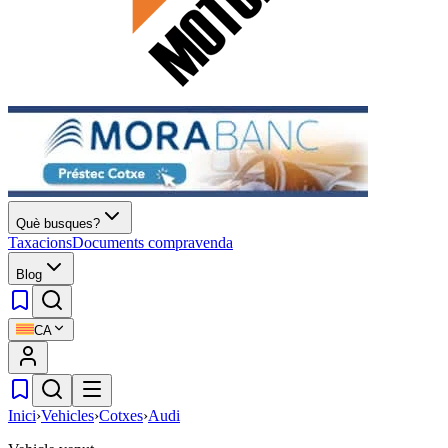
Què busques?
Taxacions
Documents compravenda
Blog
CA
Inici
›
Vehicles
›
Cotxes
›
Audi