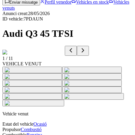
Perfil venedor
Vehicles en stock
Vehicles
Enviar missatge
venuts
Anunci creat
:
28/05/2026
ID vehicle
:
7PDAUN
Audi Q3 45 TFSI
1
/
11
VEHICLE VENUT
Vehicle venut
Estat del vehicle
Ocasió
Propulsor
Combustió
Combustible
Benzina