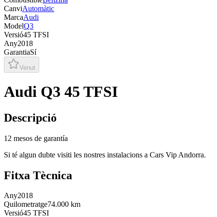
Canvi
Automàtic
Marca
Audi
Model
Q3
Versió
45 TFSI
Any
2018
Garantia
Sí
Venut
Audi Q3 45 TFSI
Descripció
12 mesos de garantía
Si té algun dubte visiti les nostres instalacions a Cars Vip Andorra.
Fitxa Tècnica
Any
2018
Quilometratge
74.000 km
Versió
45 TFSI