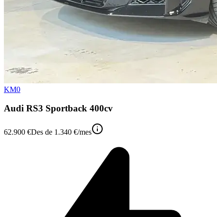
KM0
Audi RS3 Sportback 400cv
62.900 €
Des de
1.340 €
/mes