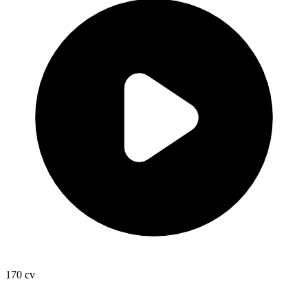
170
cv