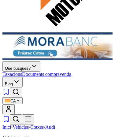
Què busques?
Taxacions
Documents compravenda
Blog
CA
Inici
›
Vehicles
›
Cotxes
›
Audi