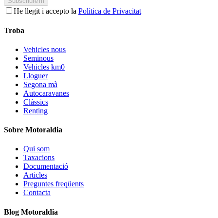
Subscriure'm
He llegit i accepto la
Política de Privacitat
Troba
Vehicles nous
Seminous
Vehicles km0
Lloguer
Segona mà
Autocaravanes
Clàssics
Renting
Sobre Motoraldia
Qui som
Taxacions
Documentació
Articles
Preguntes freqüents
Contacta
Blog Motoraldia