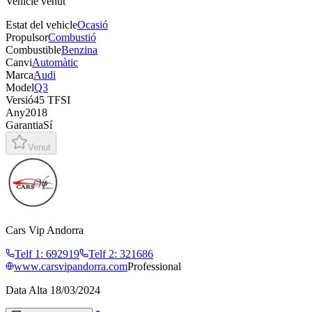
Vehicle venut
Estat del vehicle
Ocasió
Propulsor
Combustió
Combustible
Benzina
Canvi
Automàtic
Marca
Audi
Model
Q3
Versió
45 TFSI
Any
2018
Garantia
Sí
Venut
Cars Vip Andorra
Telf 1
:
692919
Telf 2
:
321686
www.carsvipandorra.com
Professional
Data Alta
18/03/2024