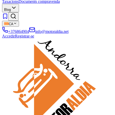
Taxacions
Documents compravenda
Blog
CA
+376864904
info@motoraldia.net
Accedir
Registrar-se