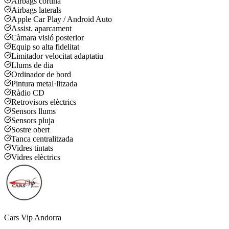
Airbags cortina
Airbags laterals
Apple Car Play / Android Auto
Assist. aparcament
Càmara visió posterior
Equip so alta fidelitat
Limitador velocitat adaptatiu
Llums de dia
Ordinador de bord
Pintura metal·litzada
Ràdio CD
Retrovisors elèctrics
Sensors llums
Sensors pluja
Sostre obert
Tanca centralitzada
Vidres tintats
Vidres elèctrics
Cars Vip Andorra