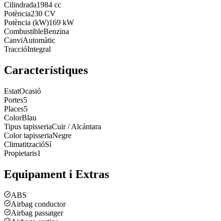
Cilindrada
1984 cc
Potència
230 CV
Potència (kW)
169 kW
Combustible
Benzina
Canvi
Automàtic
Tracció
Integral
Característiques
Estat
Ocasió
Portes
5
Places
5
Color
Blau
Tipus tapisseria
Cuir / Alcántara
Color tapisseria
Negre
Climatització
Sí
Propietaris
1
Equipament i Extras
ABS
Airbag conductor
Airbag passatger