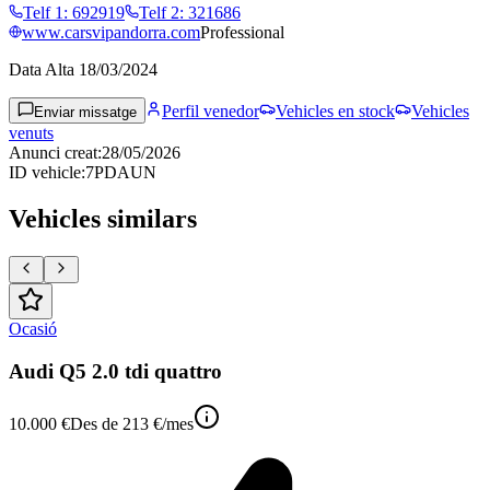
Telf 1
:
692919
Telf 2
:
321686
www.carsvipandorra.com
Professional
Data Alta
18/03/2024
Perfil venedor
Vehicles en stock
Vehicles
Enviar missatge
venuts
Anunci creat
:
28/05/2026
ID vehicle
:
7PDAUN
Vehicles similars
Ocasió
Audi Q5 2.0 tdi quattro
10.000 €
Des de
213 €
/mes