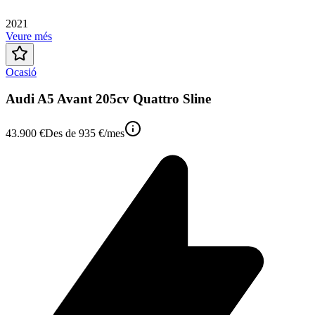
2021
Veure més
Ocasió
Audi A5 Avant 205cv Quattro Sline
43.900 €
Des de
935 €
/mes