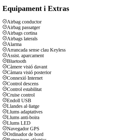
Equipament i Extras
Airbag conductor
Airbag passatger
Airbags cortina
Airbags laterals
Alarma
Arrancada sense clau Keyless
Assist. aparcament
Bluetooth
Càmere visió davant
Càmara visió posterior
Connexió Internet
Control descens
Control estabilitat
Cruise control
Endoll USB
Llandes al·liatge
Llums adaptatives
Llums anti-boira
Llums LED
Navegador GPS
Ordinador de bord
Retrovisors elèctrics