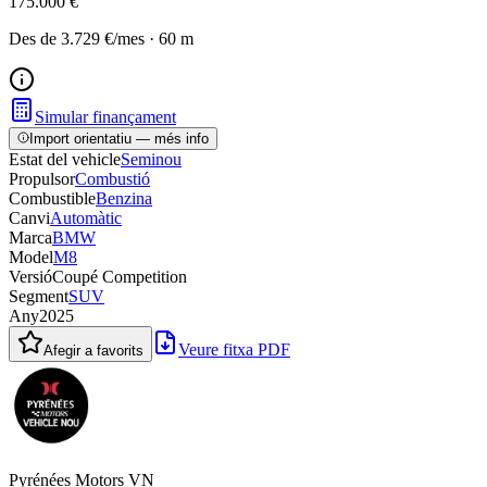
175.000 €
Des de
3.729 €
/mes
·
60
m
Simular finançament
Import orientatiu — més info
Estat del vehicle
Seminou
Propulsor
Combustió
Combustible
Benzina
Canvi
Automàtic
Marca
BMW
Model
M8
Versió
Coupé Competition
Segment
SUV
Any
2025
Veure fitxa PDF
Afegir a favorits
Pyrénées Motors VN