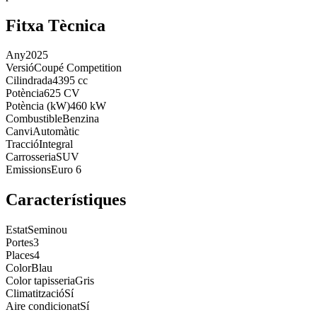
Fitxa Tècnica
Any
2025
Versió
Coupé Competition
Cilindrada
4395 cc
Potència
625 CV
Potència (kW)
460 kW
Combustible
Benzina
Canvi
Automàtic
Tracció
Integral
Carrosseria
SUV
Emissions
Euro 6
Característiques
Estat
Seminou
Portes
3
Places
4
Color
Blau
Color tapisseria
Gris
Climatització
Sí
Aire condicionat
Sí