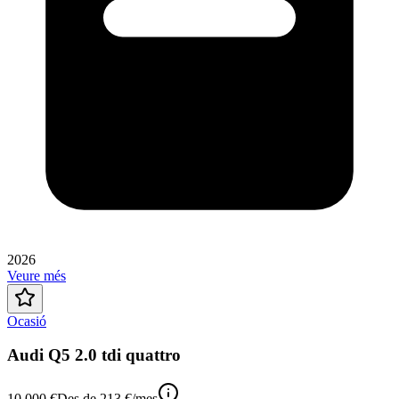
2026
Veure més
Ocasió
Audi Q5 2.0 tdi quattro
10.000 €
Des de
213 €
/mes