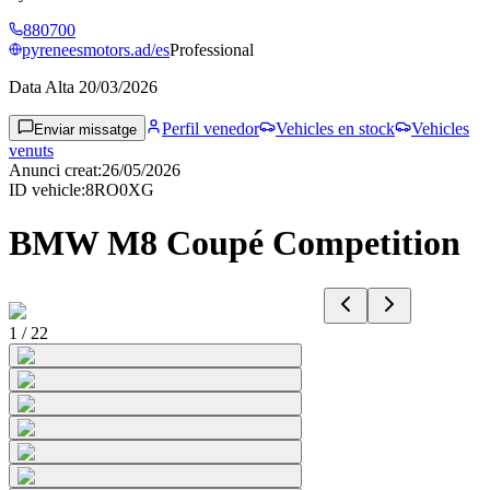
880700
pyreneesmotors.ad/es
Professional
Data Alta
20/03/2026
Perfil venedor
Vehicles en stock
Vehicles
Enviar missatge
venuts
Anunci creat
:
26/05/2026
ID vehicle
:
8RO0XG
BMW M8 Coupé Competition
1
/
22