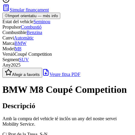
Simular finançament
Import orientatiu — més info
Estat del vehicle
Seminou
Propulsor
Combustió
Combustible
Benzina
Canvi
Automàtic
Marca
BMW
Model
M8
Versió
Coupé Competition
Segment
SUV
Any
2025
Veure fitxa PDF
Afegir a favorits
BMW M8 Coupé Competition
Descripció
Amb la compra del vehicle té inclòs un any del nostre servei
Mobility Service.
C/ Prat de la Tresa, S-N