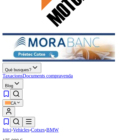
Què busques?
Taxacions
Documents compravenda
Blog
CA
Inici
›
Vehicles
›
Cotxes
›
BMW