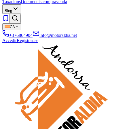
Taxacions
Documents compravenda
Blog
CA
+376864904
info@motoraldia.net
Accedir
Registrar-se