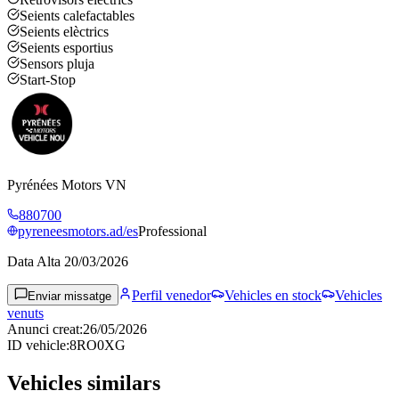
Seients calefactables
Seients elèctrics
Seients esportius
Sensors pluja
Start-Stop
Pyrénées Motors VN
880700
pyreneesmotors.ad/es
Professional
Data Alta
20/03/2026
Perfil venedor
Vehicles en stock
Vehicles
Enviar missatge
venuts
Anunci creat
:
26/05/2026
ID vehicle
:
8RO0XG
Vehicles similars