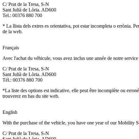
C/ Prat de la Tresa, S-N
Sant Julià de Lòria. AD600
Tel.: 00376 880 700
* La llista dels extres es orientativa, pot estar incompleta o errònia. 
de la web.
Français
Avec l'achat du véhicule, vous avez inclus une année de notre service
C/ Prat de la Tresa, S-N
Sant Julià de Lòria. AD600
Tél.: 00376 880 700
*La liste des options est indicative, elle peut être incomplète ou err
trouverez en bas du site web.
English
With the purchase of the vehicle, you have one year of our Mobility S
C/ Prat de la Tresa, S-N
Sant Julià de Lòria. AD600