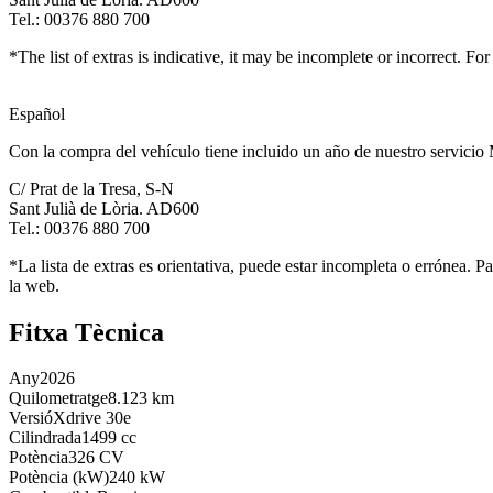
Tel.: 00376 880 700
*The list of extras is indicative, it may be incomplete or incorrect. Fo
Español
Con la compra del vehículo tiene incluido un año de nuestro servicio 
C/ Prat de la Tresa, S-N
Sant Julià de Lòria. AD600
Tel.: 00376 880 700
*La lista de extras es orientativa, puede estar incompleta o errónea. P
la web.
Fitxa Tècnica
Any
2026
Quilometratge
8.123 km
Versió
Xdrive 30e
Cilindrada
1499 cc
Potència
326 CV
Potència (kW)
240 kW