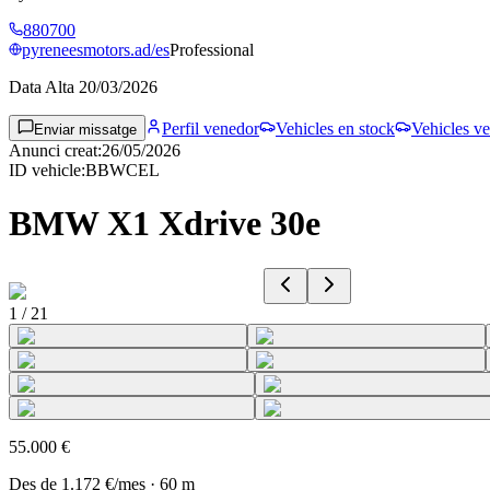
880700
pyreneesmotors.ad/es
Professional
Data Alta
20/03/2026
Perfil venedor
Vehicles en stock
Vehicles ve
Enviar missatge
Anunci creat
:
26/05/2026
ID vehicle
:
BBWCEL
BMW X1 Xdrive 30e
1
/
21
55.000 €
Des de
1.172 €
/mes
·
60
m