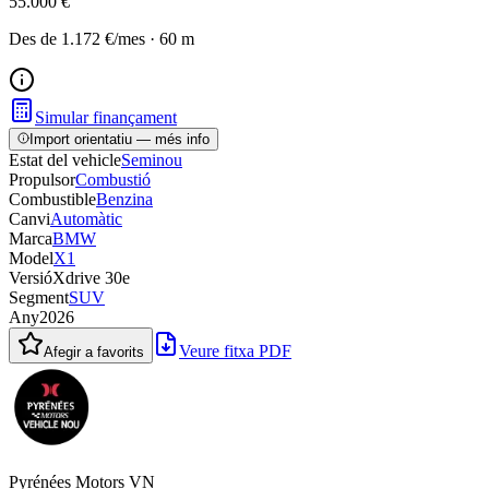
55.000 €
Des de
1.172 €
/mes
·
60
m
Simular finançament
Import orientatiu — més info
Estat del vehicle
Seminou
Propulsor
Combustió
Combustible
Benzina
Canvi
Automàtic
Marca
BMW
Model
X1
Versió
Xdrive 30e
Segment
SUV
Any
2026
Veure fitxa PDF
Afegir a favorits
Pyrénées Motors VN