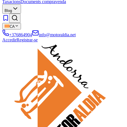
Taxacions
Documents compravenda
Blog
CA
+376864904
info@motoraldia.net
Accedir
Registrar-se