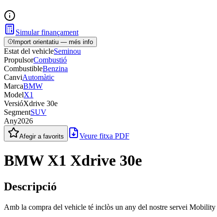
Simular finançament
Import orientatiu — més info
Estat del vehicle
Seminou
Propulsor
Combustió
Combustible
Benzina
Canvi
Automàtic
Marca
BMW
Model
X1
Versió
Xdrive 30e
Segment
SUV
Any
2026
Veure fitxa PDF
Afegir a favorits
BMW X1 Xdrive 30e
Descripció
Amb la compra del vehicle té inclòs un any del nostre servei Mobility