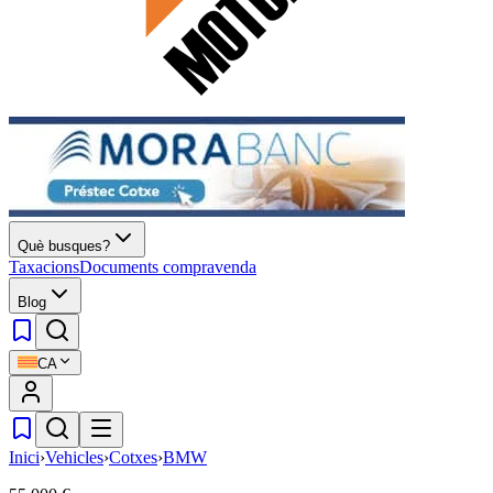
Què busques?
Taxacions
Documents compravenda
Blog
CA
Inici
›
Vehicles
›
Cotxes
›
BMW